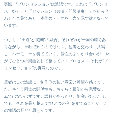
実際、“プリンセッション”は造語です。これは「プリンセ
ス（姫）」と「セッション（共演・即興演奏）」を組み合
わせた言葉であり、本作のテーマを一言で示す鍵となって
います。
つまり、“王道”と“協奏”の融合。それぞれが一国の姫であ
りながら、単独で輝くのではなく、他者と交わり、共鳴
し、ハーモニーを奏でていく。個性のぶつかり合いが、や
がてひとつの楽曲として整っていくプロセス──それが“プ
リンセッション”の真意なのです。
筆者はこの造語に、制作側の強い意図と希望を感じまし
た。キャラ同士の関係性も、おそらく最初から完璧なチー
ムではないはずです。誤解があったり、衝突があったり。
でも、それを乗り越えて“ひとつの音”を奏でることが、こ
の物語の肝だと思うんです。