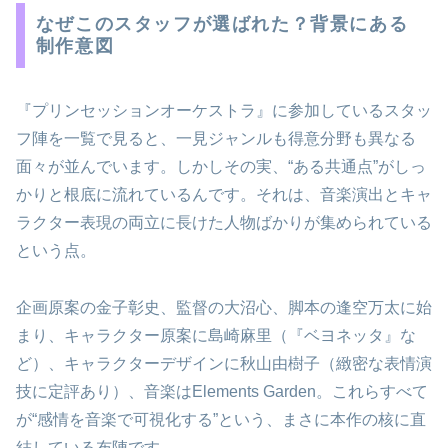
なぜこのスタッフが選ばれた？背景にある
制作意図
『プリンセッションオーケストラ』に参加しているスタッ
フ陣を一覧で見ると、一見ジャンルも得意分野も異なる
面々が並んでいます。しかしその実、“ある共通点”がしっ
かりと根底に流れているんです。それは、音楽演出とキャ
ラクター表現の両立に長けた人物ばかりが集められている
という点。
企画原案の金子彰史、監督の大沼心、脚本の逢空万太に始
まり、キャラクター原案に島崎麻里（『ベヨネッタ』な
ど）、キャラクターデザインに秋山由樹子（緻密な表情演
技に定評あり）、音楽はElements Garden。これらすべて
が“感情を音楽で可視化する”という、まさに本作の核に直
結している布陣です。