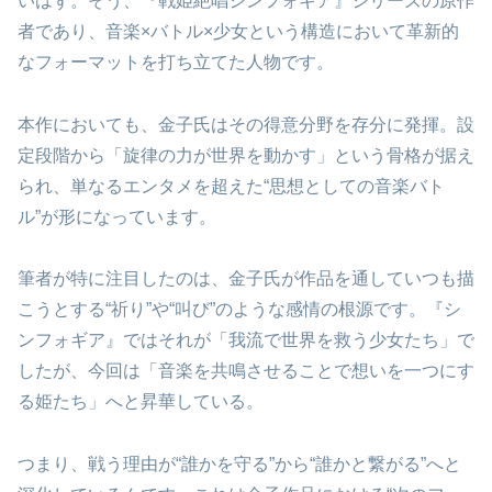
いはず。そう、『戦姫絶唱シンフォギア』シリーズの原作
者であり、音楽×バトル×少女という構造において革新的
なフォーマットを打ち立てた人物です。
本作においても、金子氏はその得意分野を存分に発揮。設
定段階から「旋律の力が世界を動かす」という骨格が据え
られ、単なるエンタメを超えた“思想としての音楽バト
ル”が形になっています。
筆者が特に注目したのは、金子氏が作品を通していつも描
こうとする“祈り”や“叫び”のような感情の根源です。『シ
ンフォギア』ではそれが「我流で世界を救う少女たち」で
したが、今回は「音楽を共鳴させることで想いを一つにす
る姫たち」へと昇華している。
つまり、戦う理由が“誰かを守る”から“誰かと繋がる”へと