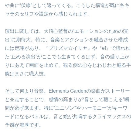
や曲に“伏線”として返ってくる。こうした構造が既に各キ
ャラのセリフや設定から感じられます。
演出に関しては、大沼心監督の“エモーションのための演
出”に期待大。特に、音楽とアクションを融合させた構成
には定評があり、『プリズマ☆イリヤ』や『ef』で培われ
た“止める演出”がここでも生きてくるはず。音の盛り上が
りにあえて画面を止めて、観る側の心をじわじわと煽る手
腕はまさに職人技。
そして何より音楽。Elements Gardenの楽曲がストーリー
と並走することで、感情の高まりが“音として聴こえる”瞬
間が必ず来ます。特に“ユニゾン”や“ハーモニー”がキーワ
ードになるバトルは、音と絵が共鳴するクライマックスの
予感が濃厚です。