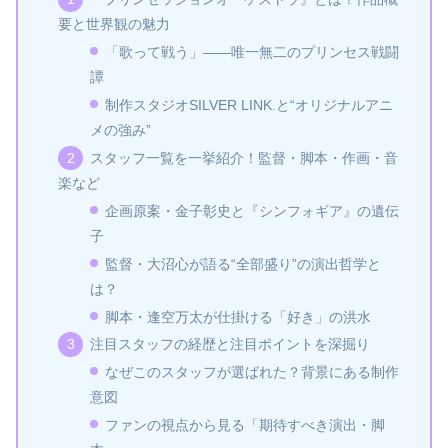
要と世界観の魅力
「歌って戦う」――唯一無二のプリンセス戦闘
譚
制作スタジオSILVER LINK.と“オリジナルアニ
メの強み”
スタッフ一覧を一挙紹介！監督・脚本・作画・音
楽など
企画原案・金子彰史と『シンフォギア』の遺伝
子
監督・大沼心が語る“全部盛り”の演出哲学と
は？
脚本・逢空万太が仕掛ける「好き」の洪水
注目スタッフの経歴と注目ポイントを深掘り
なぜこのスタッフが選ばれた？背景にある制作
意図
ファンの視点から見る「期待すべき演出・脚