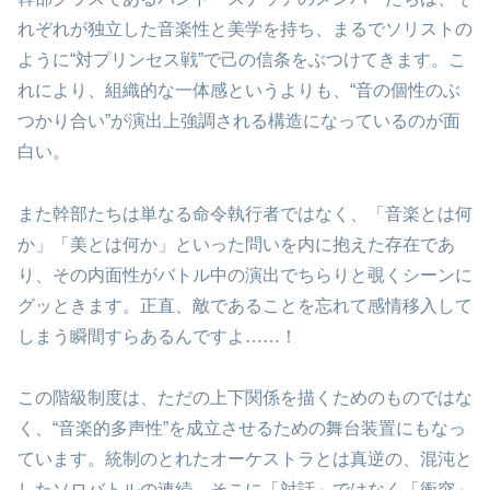
れぞれが独立した音楽性と美学を持ち、まるでソリストの
ように“対プリンセス戦”で己の信条をぶつけてきます。こ
れにより、組織的な一体感というよりも、“音の個性のぶ
つかり合い”が演出上強調される構造になっているのが面
白い。
また幹部たちは単なる命令執行者ではなく、「音楽とは何
か」「美とは何か」といった問いを内に抱えた存在であ
り、その内面性がバトル中の演出でちらりと覗くシーンに
グッときます。正直、敵であることを忘れて感情移入して
しまう瞬間すらあるんですよ……！
この階級制度は、ただの上下関係を描くためのものではな
く、“音楽的多声性”を成立させるための舞台装置にもなっ
ています。統制のとれたオーケストラとは真逆の、混沌と
したソロバトルの連続。そこに「対話」ではなく「衝突」