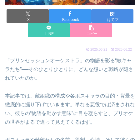
X
Facebook
はてブ
LINE
コピー
2025.06.21
2025.06.22
「プリンセッションオーケストラ」の物語を彩る“敵キャ
ラたち”──そのひとりひとりに、どんな想いと戦略が隠さ
れていたのか。
本記事では、敵組織の構成や各ボスキャラの目的・背景を
徹底的に掘り下げていきます。単なる悪役では済まされな
い、彼らの“物語を動かす意味”に目を凝らすと、プリオケ
の世界がまるで違って見えてくるはず。
ボスキャラや幹部たちの名前、役割、心情、そして彼らの