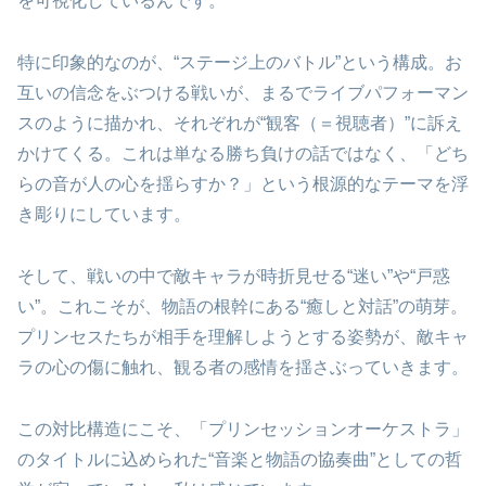
を可視化しているんです。
特に印象的なのが、“ステージ上のバトル”という構成。お
互いの信念をぶつける戦いが、まるでライブパフォーマン
スのように描かれ、それぞれが“観客（＝視聴者）”に訴え
かけてくる。これは単なる勝ち負けの話ではなく、「どち
らの音が人の心を揺らすか？」という根源的なテーマを浮
き彫りにしています。
そして、戦いの中で敵キャラが時折見せる“迷い”や“戸惑
い”。これこそが、物語の根幹にある“癒しと対話”の萌芽。
プリンセスたちが相手を理解しようとする姿勢が、敵キャ
ラの心の傷に触れ、観る者の感情を揺さぶっていきます。
この対比構造にこそ、「プリンセッションオーケストラ」
のタイトルに込められた“音楽と物語の協奏曲”としての哲