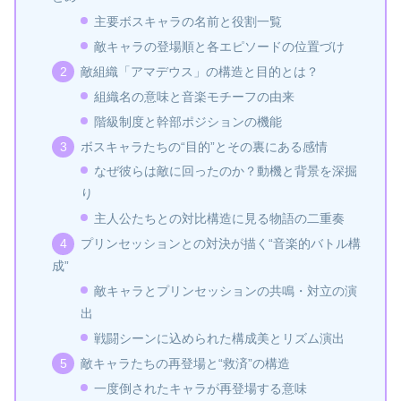
主要ボスキャラの名前と役割一覧
敵キャラの登場順と各エピソードの位置づけ
敵組織「アマデウス」の構造と目的とは？
組織名の意味と音楽モチーフの由来
階級制度と幹部ポジションの機能
ボスキャラたちの“目的”とその裏にある感情
なぜ彼らは敵に回ったのか？動機と背景を深掘
り
主人公たちとの対比構造に見る物語の二重奏
プリンセッションとの対決が描く“音楽的バトル構
成”
敵キャラとプリンセッションの共鳴・対立の演
出
戦闘シーンに込められた構成美とリズム演出
敵キャラたちの再登場と“救済”の構造
一度倒されたキャラが再登場する意味