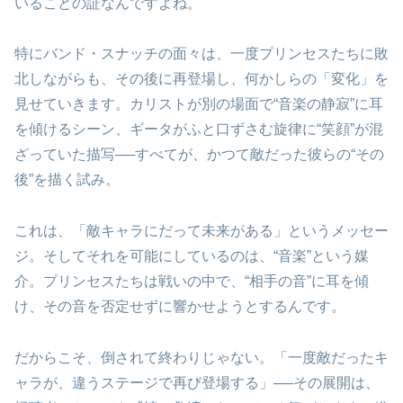
いることの証なんですよね。
特にバンド・スナッチの面々は、一度プリンセスたちに敗
北しながらも、その後に再登場し、何かしらの「変化」を
見せていきます。カリストが別の場面で“音楽の静寂”に耳
を傾けるシーン、ギータがふと口ずさむ旋律に“笑顔”が混
ざっていた描写──すべてが、かつて敵だった彼らの“その
後”を描く試み。
これは、「敵キャラにだって未来がある」というメッセー
ジ。そしてそれを可能にしているのは、“音楽”という媒
介。プリンセスたちは戦いの中で、“相手の音”に耳を傾
け、その音を否定せずに響かせようとするんです。
だからこそ、倒されて終わりじゃない。「一度敵だったキ
ャラが、違うステージで再び登場する」──その展開は、