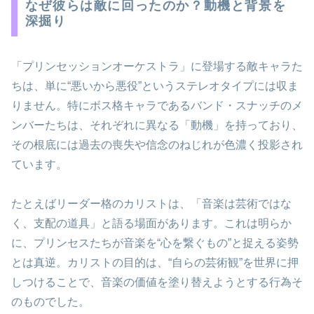
なぜ彼らは敵に回ったのか？動機と背景を
深掘り
「プリンセッションオーケストラ」に登場する敵キャラた
ちは、単に“悪いから悪役”というステレオタイプには収ま
りません。特にボス格キャラであるバンド・スナッチのメ
ンバーたちは、それぞれに異なる「動機」を持っており、
その根底には過去の喪失や信念のねじれが色濃く投影され
ています。
たとえばリーダー格のカリストは、「音楽は芸術ではな
く、支配の道具」と語る場面があります。これは明らか
に、プリンセスたちが音楽を“心を繋ぐもの”と捉える姿勢
とは真逆。カリストの目的は、“自らの芸術観”を世界に押
しつけることで、音楽の価値を塗り替えようとする行為そ
のものでした。