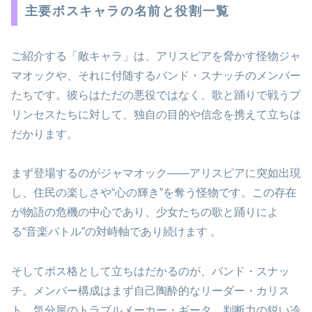
主要ボスキャラの名前と役割一覧
ご紹介する「敵キャラ」は、アリスピアを脅かす怪物ジャ
マオックや、それに付随するバンド・スナッチのメンバー
たちです。彼らはただの悪役ではなく、歌と踊りで戦うプ
リンセスたちに対して、独自の目的や信念を携えて立ちは
だかります。
まず登場するのがジャマオック——アリスピアに突如出現
し、住民の楽しさや“心の輝き”を奪う怪物です。この存在
が物語の危機の中心であり、少女たちの歌と踊りによ
る“音楽バトル”の対峙軸であり続けます 。
そしてボス格として立ちはだかるのが、バンド・スナッ
チ。メンバー構成はまず自己陶酔的なリーダー・カリス
ト、気分屋のトラブルメーカー・ギータ、判断力の鋭い冷