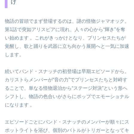
け
物語の冒頭でまず登場するのは、謎の怪物ジャマオック。
第1話で突如アリスピアに現れ、人々の心から“輝き”を奪
い始めます 。これがきっかけとなり、プリンセスたちが
覚醒し、歌と踊りを武器に立ち向かう展開へと一気に加速
します。
続いてバンド・スナッチの初登場は早期エピソードから。
カリストらメンバーが“音の力”でプリンセスたちと対峙す
ることで、単なる怪物退治から“ステージ対決”という形へ
シフトし、物語の色合いがさらにポップでエモーショナル
になります 。
エピソードごとにバンド・スナッチのメンバーが順々にス
ポットライトを浴び、個別のバトルがトリガーとなってキ