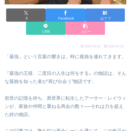
X
Facebook
はてブ
LINE
コピー
2025.06.06
2025.06.12
「最強」という言葉の響きは、時に孤独を連れてきます。
『最強の王様、二度目の人生は何をする』の物語は、そん
な孤独を知った者が“再び出会う”物語です。
前世の記憶を持ち、異世界に転生したアーサー・レイウィ
ンが、家族や仲間と重ねる再会の数々──それは力を超え
た絆の物語。
この記事では、胸を打つ再会シーンを通じて、この作品が