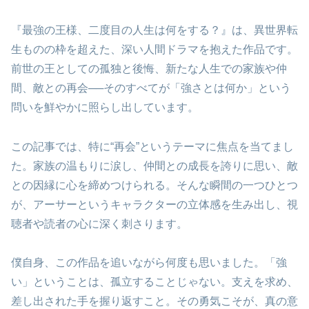
『最強の王様、二度目の人生は何をする？』は、異世界転
生ものの枠を超えた、深い人間ドラマを抱えた作品です。
前世の王としての孤独と後悔、新たな人生での家族や仲
間、敵との再会──そのすべてが「強さとは何か」という
問いを鮮やかに照らし出しています。
この記事では、特に“再会”というテーマに焦点を当てまし
た。家族の温もりに涙し、仲間との成長を誇りに思い、敵
との因縁に心を締めつけられる。そんな瞬間の一つひとつ
が、アーサーというキャラクターの立体感を生み出し、視
聴者や読者の心に深く刺さります。
僕自身、この作品を追いながら何度も思いました。「強
い」ということは、孤立することじゃない。支えを求め、
差し出された手を握り返すこと。その勇気こそが、真の意