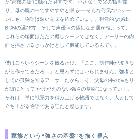
た“家族の愛”に触れた瞬間です。小さな手で父の指を握
り、母の腕の中ですやすやと眠る──そんな何気ないシー
ンにも、物語は深い意味を込めています。視覚的な演出、
BGMの選び方、そして声優陣の繊細な芝居が相まって、
これらの場面はただの癒しシーンではなく、アーサーの内
面を揺さぶるきっかけとして機能しているんです。
僕はこういうシーンを観るたび、「ここ、制作陣が泣きな
がら作ってるだろ…」と思わずにはいられません。強者と
しての孤独を知るアーサーだからこそ、父母の手の温もり
が彼にとって“かけがえのない強さの基盤”になっていく。
それは、単に戦闘力を積み上げる物語ではなく、人として
立ち上がる物語である証だと感じます。
家族という“強さの基盤”を描く視点