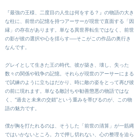
『最強の王様、二度目の人生は何をする？』の物語の大き
な柱に、前世の記憶を持つアーサーが現世で直面する「因
縁」の存在があります。単なる異世界転生ではなく、前世
の影が彼の選択や心を揺らす──そこがこの作品の奥行き
なんです。
グレイとして生きた王の時代、彼が築き、壊し、失った
数々の関係や戦争の記憶。それらが現世のアーサーにまる
で試練のように立ちはだかり、時に敵の姿をとって再び彼
の前に現れます。単なる敵討ちや勧善懲悪の物語ではな
く、“過去と未来の交錯”という重みを帯びるのが、この物
語の魅力です。
僕が胸を打たれるのは、そうした「前世の清算」が一筋縄
ではいかないところ。力で押し切れない、心の整理を迫ら