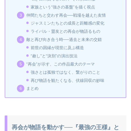
家族という“強さの基盤”を描く視点
仲間たちと交わす再会──戦場を越えた友情
ジャスミンたちとの成長と距離感の変化
ライバル・盟友との再会が物語るもの
敵と再び向き合う時──過去と未来の交錯
前世の因縁が現世に及ぶ構造
“赦し”と“決別”の演出技法
“再会”が示す、この作品最大のテーマ
強さとは孤独ではなく、繋がりのこと
再び物語を観たくなる、伏線回収の妙味
まとめ
再会が物語を動かす──『最強の王様』と