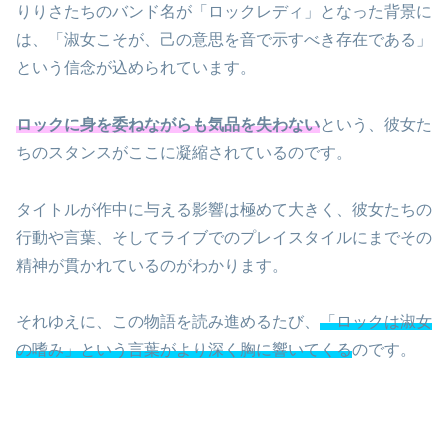
りりさたちのバンド名が「ロックレディ」となった背景に
は、「淑女こそが、己の意思を音で示すべき存在である」
という信念が込められています。
ロックに身を委ねながらも気品を失わない
という、彼女た
ちのスタンスがここに凝縮されているのです。
タイトルが作中に与える影響は極めて大きく、彼女たちの
行動や言葉、そしてライブでのプレイスタイルにまでその
精神が貫かれているのがわかります。
それゆえに、この物語を読み進めるたび、
「ロックは淑女
の嗜み」という言葉がより深く胸に響いてくる
のです。