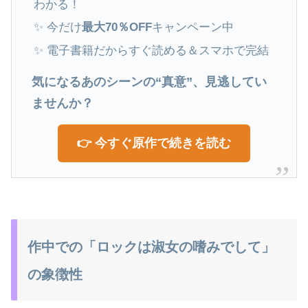
わかる！
✨ 今だけ
最大70％OFF
キャンペーン中
✨ 電子書籍だからすぐ読める＆スマホで完結
気になるあのシーンの“真意”、見逃してい
ませんか？
👉 今すぐ原作で続きを読む
作中での「ロックは淑女の嗜みでして」
の象徴性