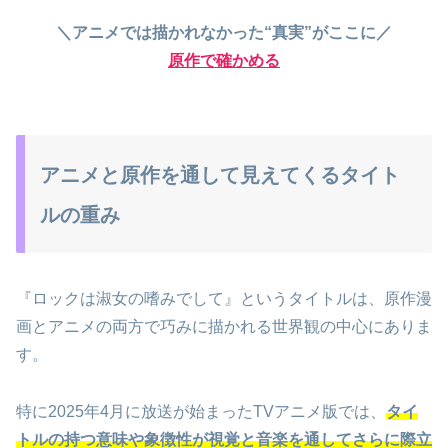
＼アニメでは描かれなかった“真実”がここに／
原作で確かめる
アニメと原作を通して見えてくるタイト
ルの重み
『ロックは淑女の嗜みでして』というタイトルは、原作漫
画とアニメの両方で巧みに描かれる世界観の中心にありま
す。
特に2025年4月に放送が始まったTVアニメ版では、
タイ
トルの持つ意味や象徴性が視覚と音楽を通してさらに際立