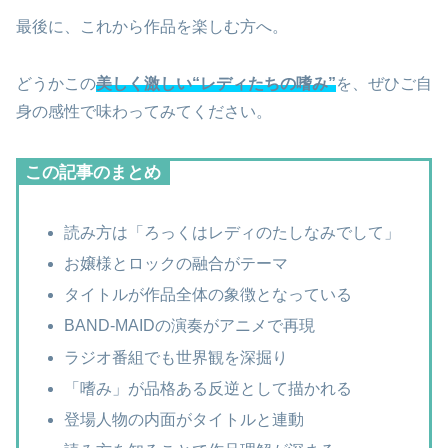
最後に、これから作品を楽しむ方へ。
どうかこの
美しく激しい“レディたちの嗜み”
を、ぜひご自
身の感性で味わってみてください。
この記事のまとめ
読み方は「ろっくはレディのたしなみでして」
お嬢様とロックの融合がテーマ
タイトルが作品全体の象徴となっている
BAND-MAIDの演奏がアニメで再現
ラジオ番組でも世界観を深掘り
「嗜み」が品格ある反逆として描かれる
登場人物の内面がタイトルと連動