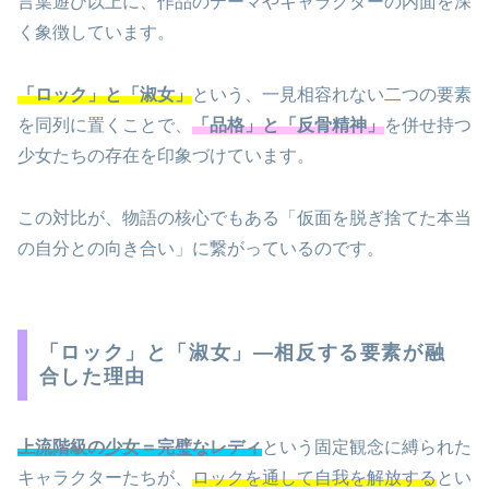
言葉遊び以上に、作品のテーマやキャラクターの内面を深
く象徴しています。
「ロック」と「淑女」
という、一見相容れない二つの要素
を同列に置くことで、
「品格」と「反骨精神」
を併せ持つ
少女たちの存在を印象づけています。
この対比が、物語の核心でもある「仮面を脱ぎ捨てた本当
の自分との向き合い」に繋がっているのです。
「ロック」と「淑女」—相反する要素が融
合した理由
上流階級の少女＝完璧なレディ
という固定観念に縛られた
キャラクターたちが、
ロックを通して自我を解放する
とい