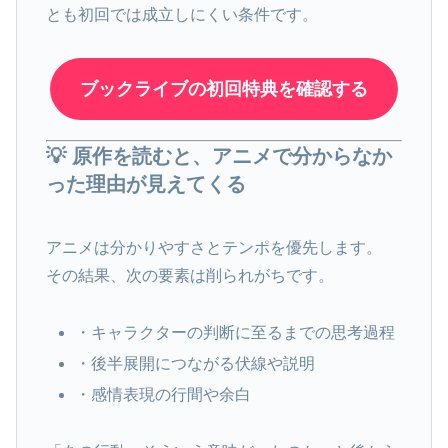
とも初回では成立しにくい条件です。
ブックライブの初回特典を確認する
💡 原作を読むと、アニメで分からなか
った理由が見えてくる
アニメは分かりやすさとテンポを優先します。
その結果、次の要素は削られがちです。
・キャラクターの判断に至るまでの思考過程
・後半展開につながる伏線や説明
・感情表現の行間や余白