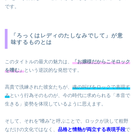
です。
「ろっくはレディのたしなみでして」が意
味するものとは
このタイトルの最大の魅力は、
「お嬢様だからこそロック
を嗜む」
という逆説的な発想です。
高貴で洗練された彼女たちが、
魂の叫びをロックで表現す
る
という行為そのものが、今の時代に求められる「本音で
生きる」姿勢を体現しているように思えます。
そして、それを“嗜み”と呼ぶことで、ロックが決して粗野
なだけの文化ではなく、
品格と情熱が両立する表現手段
で