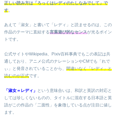
正しい読み方は「ろっくはレディのたしなみでして」で
す
。
あえて「淑女」と書いて「レディ」と読ませるのは、この
作品のテーマに直結する
言葉遊び的なセンス
が光るポイン
トです。
公式サイトやWikipedia、Pixiv百科事典でもこの表記は共
通しており、アニメ公式のナレーションやCMでも「れで
ぃ」と発音されていることから、
間違いなく「レディ」と
読むのが正式
です。
「淑女＝レディ」
という意味合いは、和訳と英訳の対応と
しては珍しくないものの、タイトルに混在する日本語と英
語がこの作品の「二面性」を象徴している点が注目に値し
ます。