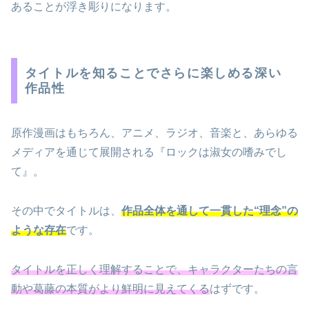
あることが浮き彫りになります。
タイトルを知ることでさらに楽しめる深い
作品性
原作漫画はもちろん、アニメ、ラジオ、音楽と、あらゆる
メディアを通じて展開される『ロックは淑女の嗜みでし
て』。
その中でタイトルは、
作品全体を通して一貫した“理念”の
ような存在
です。
タイトルを正しく理解することで、キャラクターたちの言
動や葛藤の本質がより鮮明に見えてくる
はずです。