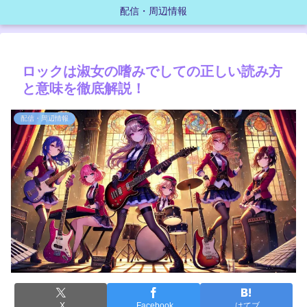
配信・周辺情報
ロックは淑女の嗜みでしての正しい読み方
と意味を徹底解説！
配信・周辺情報
X
Facebook
はてブ