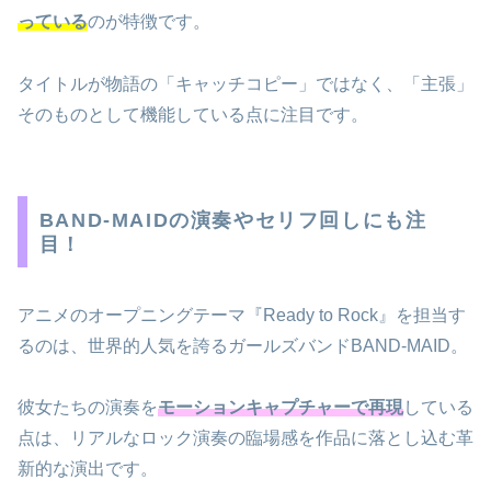
っている
のが特徴です。
タイトルが物語の「キャッチコピー」ではなく、「主張」
そのものとして機能している点に注目です。
BAND-MAIDの演奏やセリフ回しにも注
目！
アニメのオープニングテーマ『Ready to Rock』を担当す
るのは、世界的人気を誇るガールズバンドBAND-MAID。
彼女たちの演奏を
モーションキャプチャーで再現
している
点は、リアルなロック演奏の臨場感を作品に落とし込む革
新的な演出です。