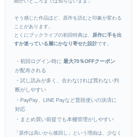
細かいところまでは知らないまま」
そう感じた作品ほど、原作を読むと印象が変わる
ことがあります。
とくにブックライブの初回特典は、
原作に手を出
すか迷っている層にかなり寄せた設計
です。
・初回ログイン時に
最大70％OFFクーポン
が配布される
・試し読みが多く、合わなければ買わない判
断がしやすい
・PayPay、LINE Payなど普段使いの決済に
対応
・まとめ買い前提でも本棚管理がしやすい
「原作は高いから後回し」という理由は、少なく