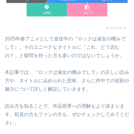
LINE
コピー
2025.05.16
2025年春アニメとして放送中の『ロックは淑女の嗜みで
して』。そのユニークなタイトルに「これ、どう読む
の？」と疑問を持った方も多いのではないでしょうか。
本記事では、『ロックは淑女の嗜みでして』の正しい読み
方や、タイトルに込められた意味、さらに作中での役割や
魅力について詳しく解説していきます。
読み方を知ることで、作品世界への理解もより深まりま
す。初見の方もファンの方も、ぜひチェックしてみてくだ
さい。