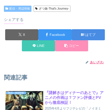
配信・周辺情報
ざつ旅-That's Journey-
シェアする
X
Facebook
はてブ
LINE
コピー
あいざわ
関連記事
『謎解きはディナーのあとで』ア
配信・周辺情報
ニメの作画は？ファン評価とPV
から徹底検証！
2025年4月よりフジテレビの「ノイタミ