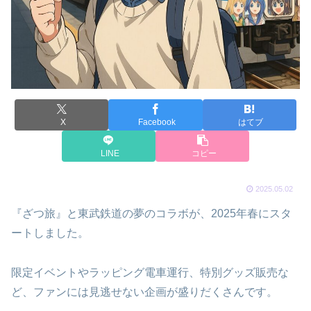
X
Facebook
はてブ
LINE
コピー
2025.05.02
『ざつ旅』と東武鉄道の夢のコラボが、2025年春にスタ
ートしました。
限定イベントやラッピング電車運行、特別グッズ販売な
ど、ファンには見逃せない企画が盛りだくさんです。