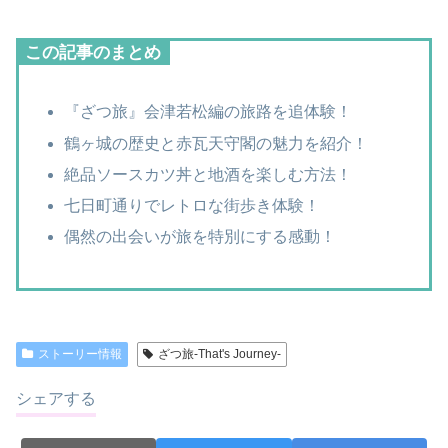
この記事のまとめ
『ざつ旅』会津若松編の旅路を追体験！
鶴ヶ城の歴史と赤瓦天守閣の魅力を紹介！
絶品ソースカツ丼と地酒を楽しむ方法！
七日町通りでレトロな街歩き体験！
偶然の出会いが旅を特別にする感動！
ストーリー情報
ざつ旅-That's Journey-
シェアする