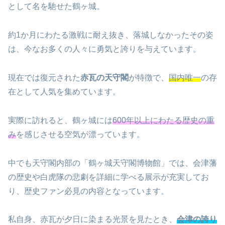
として名を馳せた鶴ヶ城。
約1か月にわたる激戦に耐え抜き、落城しなかったその姿
は、今なお多くの人々に勇気と誇りを与えています。
現在では復元された
赤瓦の天守閣
が特徴で、
国内唯一
の存
在として人気を集めています。
実際に訪れると、鶴ヶ城には
600年以上にわたる歴史の重
み
を感じさせる空気が漂っています。
中でも天守閣内部の「鶴ヶ城天守閣博物館」では、会津藩
の歴史や白虎隊の悲劇を詳細に学べる展示が充実してお
り、歴史ファン必見の内容となっています。
私自身、赤瓦が夕日に染まる光景を見たとき、
会津の誇り