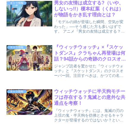
であることが明らかになります。この記
男女の友情は成立する?（いや、
キャラ情報
事では、小麦の正体に迫...
しないっ!!）榎本紅葉（くれは）
が物語をかき乱す理由とは？
「モデルの姉が登場した瞬間、空気が変
わった」──そう感じた方も多いはずで
す。 アニメ『男女の友情は成立する？
（いや、しないっ!!）』第8話から登場し
た榎本紅葉（くれは）は、主人公たちの
日常に“揺らぎ”を持ち込む存在。 妹・凛
『ウィッチウォッチ』×『スケッ
キャラ情報
音とは対照的なカ...
トダンス』クラちゃん再登場は何
話？94話からの奇跡のクロスオー
バー！
ジャンプ読者を驚かせた『ウィッチウォ
ッチ』と『スケットダンス』のクロスオ
ーバー回。注目すべきは、かつての名脇
役クラちゃんがまさかの再登場を果たし
た点です。この記事では、クラちゃんが
再登場するのは何話か、登場シーンの詳
ウィッチウォッチに半天狗モチー
キャラ情報
細、そしてその演出がファ...
フは存在する？鬼滅との意外な共
通点を考察！
『ウィッチウォッチ』には、鬼滅の刃の
上弦の鬼・半天狗を彷彿とさせるキャラ
クターが登場するのではないか？という
声がSNSなどで話題になっています。鬼
滅の刃に登場する半天狗は、喜怒哀楽の