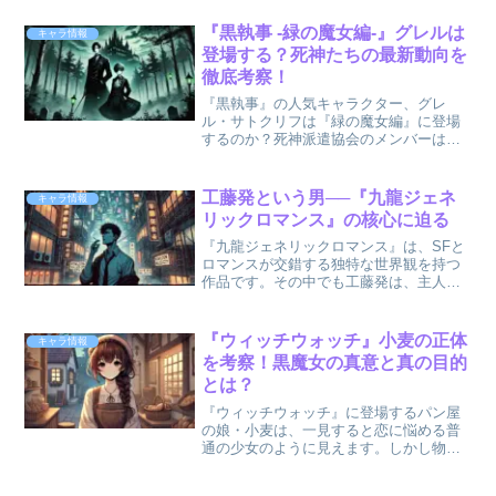
『黒執事 -緑の魔女編-』グレルは
キャラ情報
登場する？死神たちの最新動向を
徹底考察！
『黒執事』の人気キャラクター、グレ
ル・サトクリフは『緑の魔女編』に登場
するのか？死神派遣協会のメンバーは物
語の重要な局面で動きを見せることが多
く、特にグレルの活躍はファンの間でも
注目の的です。本記事では、『緑の魔女
工藤発という男──『九龍ジェネ
キャラ情報
編』における死神たちの動向...
リックロマンス』の核心に迫る
『九龍ジェネリックロマンス』は、SFと
ロマンスが交錯する独特な世界観を持つ
作品です。その中でも工藤発は、主人
公・鯨井令子と深く関わる重要な存在と
して描かれています。彼の過去、彼が抱
える秘密、そして物語の核心にどのよう
『ウィッチウォッチ』小麦の正体
キャラ情報
に関与しているのかを徹底...
を考察！黒魔女の真意と真の目的
とは？
『ウィッチウォッチ』に登場するパン屋
の娘・小麦は、一見すると恋に悩める普
通の少女のように見えます。しかし物語
が進むにつれ、彼女が実は“黒魔女”であ
り、「土の魔女」としてニコに迫る存在