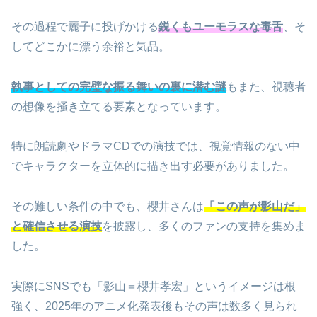
その過程で麗子に投げかける
鋭くもユーモラスな毒舌
、そ
してどこかに漂う余裕と気品。
執事としての完璧な振る舞いの裏に潜む謎
もまた、視聴者
の想像を掻き立てる要素となっています。
特に朗読劇やドラマCDでの演技では、視覚情報のない中
でキャラクターを立体的に描き出す必要がありました。
その難しい条件の中でも、櫻井さんは
「この声が影山だ」
と確信させる演技
を披露し、多くのファンの支持を集めま
した。
実際にSNSでも「影山＝櫻井孝宏」というイメージは根
強く、2025年のアニメ化発表後もその声は数多く見られ