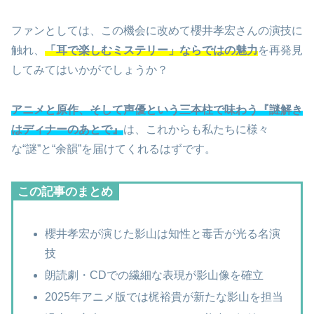
ファンとしては、この機会に改めて櫻井孝宏さんの演技に
触れ、
「耳で楽しむミステリー」ならではの魅力
を再発見
してみてはいかがでしょうか？
アニメと原作、そして声優という三本柱で味わう『謎解き
はディナーのあとで』
は、これからも私たちに様々
な“謎”と“余韻”を届けてくれるはずです。
この記事のまとめ
櫻井孝宏が演じた影山は知性と毒舌が光る名演
技
朗読劇・CDでの繊細な表現が影山像を確立
2025年アニメ版では梶裕貴が新たな影山を担当