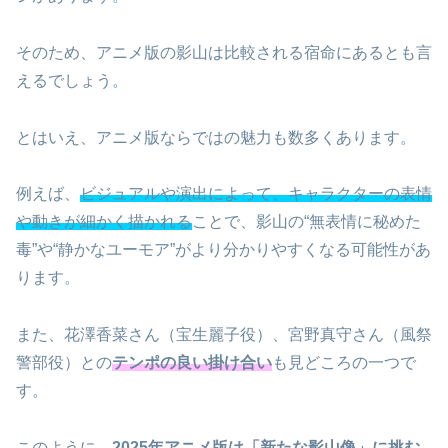
そのため、アニメ版の影山は比較される宿命にあるとも言
えるでしょう。
とはいえ、アニメ版ならではの魅力も数多くあります。
例えば、
ビジュアルや演出によって、キャラクターの表情
や動きが細かく描かれる
ことで、影山の“無表情に秘めた
毒”や“静かなユーモア”がより分かりやすくなる可能性があ
ります。
また、花澤香菜さん（宝生麗子役）、宮野真守さん（風祭
警部役）との
テンポの良い掛け合い
も見どころの一つで
す。
このように、
2025年アニメ版は「新たな影山像」に挑む