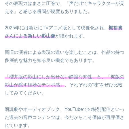
その表現力はまさに圧巻で、「声だけでキャラクターが見
える」と感じる瞬間が幾度もありました。
2025年には新たにTVアニメ版として映像化され、
梶裕貴
さんによる新しい影山像
が描かれます。
新旧の演者による表現の違いを楽しむことは、作品の持つ
多層的な魅力を知る良い機会でもあります。
「櫻井版の影山にしか出せない静謐な知性」と、「梶版の
影山が醸す軽妙なテンポ感」
、それぞれの“味”をぜひ比較
してみてください。
朗読劇やオーディオブック、YouTubeでの特別配信といっ
た過去の音声コンテンツは、今だからこそ価値が再評価さ
れています。