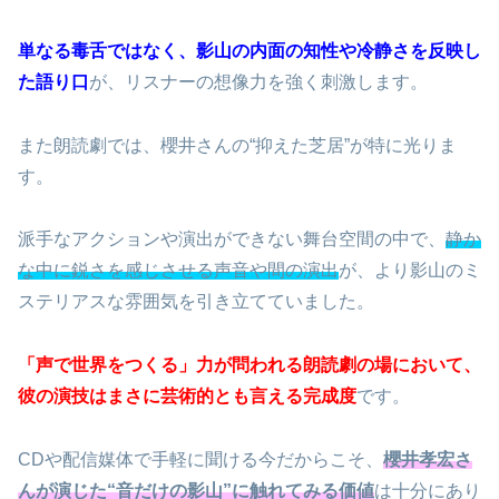
単なる毒舌ではなく、影山の内面の知性や冷静さを反映し
た語り口
が、リスナーの想像力を強く刺激します。
また朗読劇では、櫻井さんの“抑えた芝居”が特に光りま
す。
派手なアクションや演出ができない舞台空間の中で、
静か
な中に鋭さを感じさせる声音や間の演出
が、より影山のミ
ステリアスな雰囲気を引き立てていました。
「声で世界をつくる」力が問われる朗読劇の場において、
彼の演技はまさに芸術的とも言える完成度
です。
CDや配信媒体で手軽に聞ける今だからこそ、
櫻井孝宏さ
んが演じた“音だけの影山”に触れてみる価値
は十分にあり