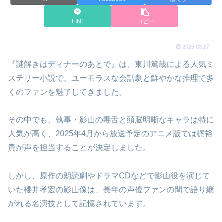
LINE
コピー
2025.03.27
『謎解きはディナーのあとで』は、東川篤哉による人気ミ
ステリー小説で、ユーモラスな会話劇と鮮やかな推理で多
くのファンを魅了してきました。
その中でも、執事・影山の毒舌と頭脳明晰なキャラは特に
人気が高く、2025年4月から放送予定のアニメ版では梶裕
貴が声を担当することが決定しました。
しかし、原作の朗読劇やドラマCDなどで影山役を演じて
いた櫻井孝宏の影山像は、長年の声優ファンの間で語り継
がれる名演技として記憶されています。