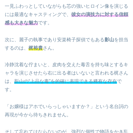
一見ふわっとしていながらも芯の強いヒロイン像を演じる
には最適なキャスティングで、
彼女の演技力に対する信頼
感も大きな魅力
です。
次に、麗子の執事であり安楽椅子探偵でもある
影山
を担当
するのは、
梶裕貴
さん。
冷静沈着な佇まいと、皮肉を交えた毒舌を持ち味とするキ
ャラを演じさせたら右に出る者はいないと言われる梶さん
は、
影山の“上品な毒”を的確に表現できる稀有な存在
で
す。
「お嬢様はアホでいらっしゃいますか？」という名台詞の
再現が今から待ちきれません。
そして忘れてはならないのが、強烈な個性で物語をかき乱