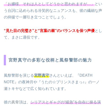
「お嬢様、それは人としてどうかと思われますが…」
とい
う台詞に込められる冷笑的なニュアンスも、彼の繊細な声
の抑揚で一層引き立つことでしょう。
“見た目の完璧さ”と“言葉の棘”のバランスを保つ声優
とし
て、まさに適役です。
宮野真守の多彩な役柄と風祭警部の魅力
風祭警部を演じる
宮野真守
さんといえば、『DEATH
NOTE』の夜神月や『うたの☆プリンスさまっ♪』の一ノ
瀬トキヤなどで広く知られています。
彼の真骨頂は、
シリアスとギャグの“緩急”を自在に操る演