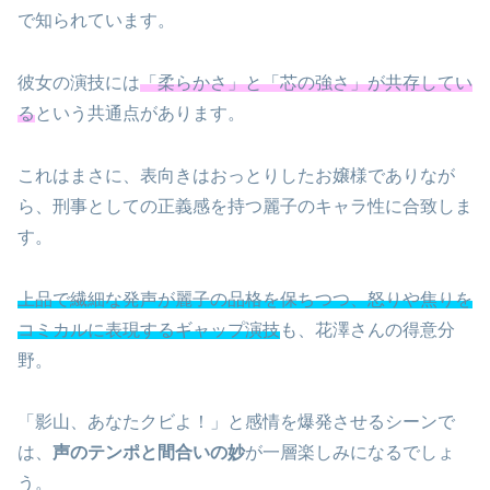
で知られています。
彼女の演技には
「柔らかさ」と「芯の強さ」が共存してい
る
という共通点があります。
これはまさに、表向きはおっとりしたお嬢様でありなが
ら、刑事としての正義感を持つ麗子のキャラ性に合致しま
す。
上品で繊細な発声が麗子の品格を保ちつつ、怒りや焦りを
コミカルに表現するギャップ演技
も、花澤さんの得意分
野。
「影山、あなたクビよ！」と感情を爆発させるシーンで
は、
声のテンポと間合いの妙
が一層楽しみになるでしょ
う。