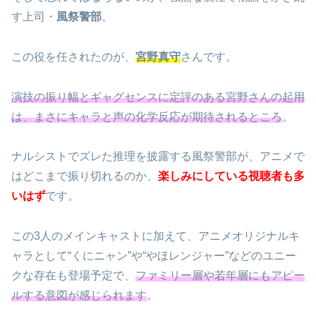
す上司・
風祭警部
。
この役を任されたのが、
宮野真守
さんです。
演技の振り幅とギャグセンスに定評のある宮野さんの起用
は、まさにキャラと声の化学反応が期待されるところ
。
ナルシストでズレた推理を披露する風祭警部が、アニメで
はどこまで振り切れるのか、
楽しみにしている視聴者も多
いはず
です。
この3人のメインキャストに加えて、アニメオリジナルキ
ャラとして“くにニャン”や“やほレンジャー”などのユニー
クな存在も登場予定で、
ファミリー層や若年層にもアピー
ルする意図が感じられます
。