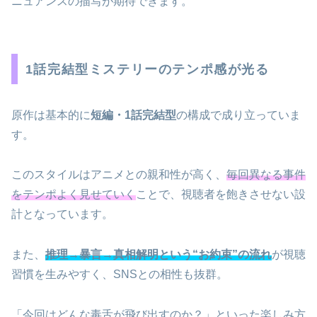
ニュアンスの描写が期待できます。
1話完結型ミステリーのテンポ感が光る
原作は基本的に
短編・1話完結型
の構成で成り立っていま
す。
このスタイルはアニメとの親和性が高く、
毎回異なる事件
をテンポよく見せていく
ことで、視聴者を飽きさせない設
計となっています。
また、
推理→暴言→真相解明という“お約束”の流れ
が視聴
習慣を生みやすく、SNSとの相性も抜群。
「今回はどんな毒舌が飛び出すのか？」といった楽しみ方