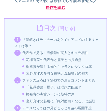
＼アニメの“その後”は原作でしか読めません／
原作を読む
目次
『謎解きはディナーのあとで』アニメの主要キャ
ストは誰？
代表作で見る！声優陣の実力とキャラ相性
花澤香菜の代表作と麗子との共通点
梶裕貴が演じる知的キャラとのシンクロ率
宮野真守の多彩な役柄と風祭警部の魅力
ファンの反応は？SNSでの注目コメントまとめ
「花澤香菜＝麗子」は理想の配役？
梶裕貴の毒舌シーンに期待の声
宮野真守の起用に「絶対面白くなる」と話題
アニメならではの見どころと今後の展開予想