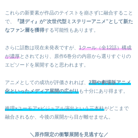
これらの新要素が作品のテイストを崩さずに融合すること
で、
『謎ディ』が“次世代型ミステリーアニメ”として新た
なファン層を獲得
する可能性もあります。
さらに話数は現在未発表ですが、
1クール（全12話）構成
が濃厚
とされており、原作6巻分の内容から選りすぐりの
エピソードを展開すると思われます。
アニメとしての成功が評価されれば、
2期や劇場版アニメ
化といったメディア展開の広がり
も十分にあり得ます。
推理×ユーモア×ビジュアル演出という三本柱
がどこまで
融合されるか、今後の展開から目が離せません。
＼原作限定の衝撃展開を見逃すな／