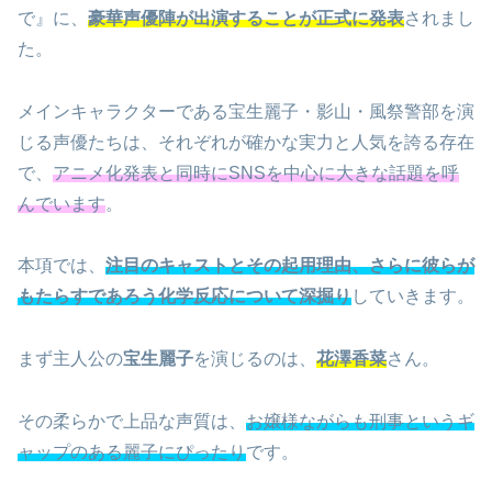
で』に、
豪華声優陣が出演することが正式に発表
されまし
た。
メインキャラクターである宝生麗子・影山・風祭警部を演
じる声優たちは、それぞれが確かな実力と人気を誇る存在
で、
アニメ化発表と同時にSNSを中心に大きな話題を呼
んでいます
。
本項では、
注目のキャストとその起用理由、さらに彼らが
もたらすであろう化学反応について深掘り
していきます。
まず主人公の
宝生麗子
を演じるのは、
花澤香菜
さん。
その柔らかで上品な声質は、
お嬢様ながらも刑事というギ
ャップのある麗子にぴったり
です。