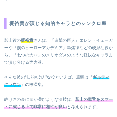
梶裕貴が演じる知的キャラとのシンクロ率
影山役の
梶裕貴
さんは、『進撃の巨人』エレン・イェーガ
ーや『僕のヒーローアカデミア』轟焦凍などの硬派な役か
ら、『七つの大罪』のメリオダスのような軽快なキャラま
で演じ分ける実力派。
そんな彼の“知的×皮肉”な役といえば、筆頭は『
ギルティ
クラウン
』の桜満集。
静けさの裏に毒が潜むような演技は、
影山の毒舌をスマー
トに演じる上で非常に相性が良い
と考えられます。