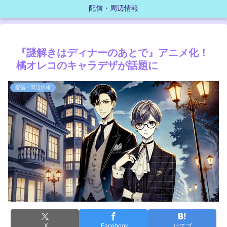
配信・周辺情報
『謎解きはディナーのあとで』アニメ化！
橘オレコのキャラデザが話題に
配信・周辺情報
X
Facebook
はてブ