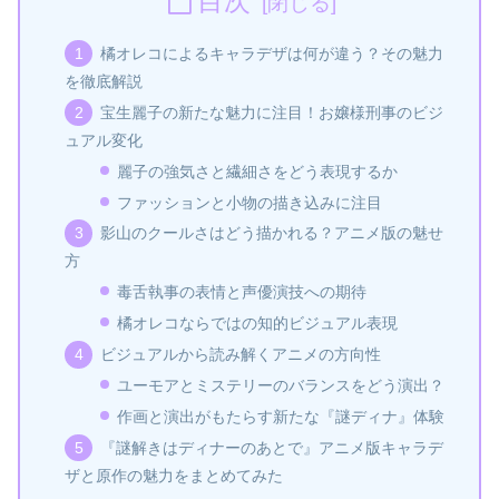
目次
橘オレコによるキャラデザは何が違う？その魅力
を徹底解説
宝生麗子の新たな魅力に注目！お嬢様刑事のビジ
ュアル変化
麗子の強気さと繊細さをどう表現するか
ファッションと小物の描き込みに注目
影山のクールさはどう描かれる？アニメ版の魅せ
方
毒舌執事の表情と声優演技への期待
橘オレコならではの知的ビジュアル表現
ビジュアルから読み解くアニメの方向性
ユーモアとミステリーのバランスをどう演出？
作画と演出がもたらす新たな『謎ディナ』体験
『謎解きはディナーのあとで』アニメ版キャラデ
ザと原作の魅力をまとめてみた