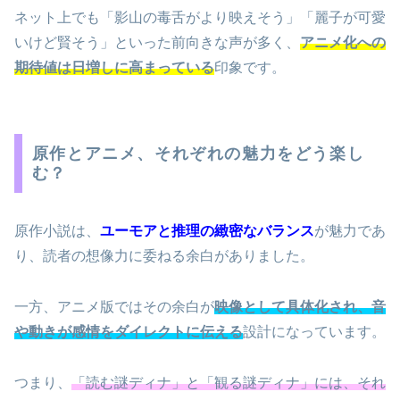
ネット上でも「影山の毒舌がより映えそう」「麗子が可愛
いけど賢そう」といった前向きな声が多く、
アニメ化への
期待値は日増しに高まっている
印象です。
原作とアニメ、それぞれの魅力をどう楽し
む？
原作小説は、
ユーモアと推理の緻密なバランス
が魅力であ
り、読者の想像力に委ねる余白がありました。
一方、アニメ版ではその余白が
映像として具体化され、音
や動きが感情をダイレクトに伝える
設計になっています。
つまり、
「読む謎ディナ」と「観る謎ディナ」には、それ