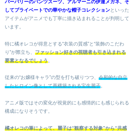
バーバリーのパンツスーツ、アルマーニの伊達メガネ、そ
してプライベートでの華やかな帽子コレクション
といった
アイテムがアニメでも丁寧に描き込まれることが判明して
います。
特に橘オレコが得意とする“衣装の質感”と“装飾のこだわ
り”が際立ち、
ファッション好きの視聴者も引き込まれる
要素となるでしょう
。
従来の“お嬢様キャラ”の型を打ち破りつつ、
令和的な自立
したヒロイン像として再構築される宝生麗子
。
アニメ版ではその変化が視覚的にも感情的にも感じられる
構成になりそうです。
橘オレコの筆によって、麗子は“観察する対象”から“共感