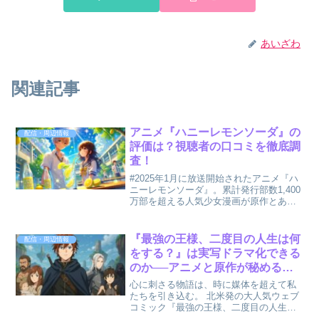
あいざわ
関連記事
アニメ『ハニーレモンソーダ』の
配信・周辺情報
評価は？視聴者の口コミを徹底調
査！
#2025年1月に放送開始されたアニメ『ハ
ニーレモンソーダ』。累計発行部数1,400
万部を超える人気少女漫画が原作とあっ
て、ファンの期待も大きかった本作です
が、実際の評価はどうなのでしょうか？
「キュンキュンする！」「原作の雰囲気
『最強の王様、二度目の人生は何
配信・周辺情報
がそのまま！...
をする？』は実写ドラマ化できる
のか──アニメと原作が秘めるド
ラマ性を徹底分析
心に刺さる物語は、時に媒体を超えて私
たちを引き込む。 北米発の大人気ウェブ
コミック『最強の王様、二度目の人生は
何をする？』は、2025年春にアニメ化を