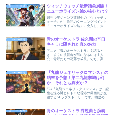
ウィッチウォッチ最新話急展開！
ストーリー情報
ニューホライズン編の核心とは？
週刊少年ジャンプ連載中の『ウィッチウ
ォッチ』が、物語のターニングポイント
「ニューホライズン編」に突入し、大き
な話題を呼んでいます。今回の最新話で
は、幼児化したニコの成長とともに、黒
魔女の計略や新たな「光の蝶」の謎が交
青のオーケストラ 佐久間の辛口
ストーリー情報
錯し、これまでにないスリ...
キャラに隠された真の魅力
アニメ『青のオーケストラ』を語ると
き、多くの視聴者が気になるのは主人
公・青野たちの葛藤や成長。でも、実
は“辛口キャラ”として名を刻む佐久間優介
の存在が、物語の呼吸を決定づけている
のです。 彼の放つ一言は、ときに胸を刺
『九龍ジェネリックロマンス』の
ストーリー情報
すほど冷たく聞こえる。け...
結末を予想！第二九龍寨城は幻
か、それとも真実か？
###『九龍ジェネリックロマンス』は、記
憶を巡る謎とレトロな香港の雰囲気が交
錯するSFラブストーリーです。物語の鍵
を握る「第二九龍寨城」は、その存在が
曖昧なままですが、ついにその行方が明
かされるのでしょうか？最新話の展開と
青のオーケストラ 課題曲と演奏
ストーリー情報
これまでの伏線をも...