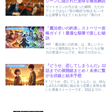
シーンに隠された意味を徹底解説
ヴァイオリンの弓が走った瞬間、ただの
アニメではない“音の物語”が始まる──そ
んな衝撃を与えてくれるのが『青のオー
ケストラ』です。 本作の中でも特に熱を
帯びるのが「課題曲」と「演奏シー
ン」。一見するとただの演奏描写に見え
「魔法使いの約束」ストーリー攻
ストーリー情報
るけれど、実はそこにキ...
略ガイド！最適な順番で楽しむ秘
訣
### 「魔法使いの約束」は、美しいスト
ーリーと個性的なキャラクターたちが魅
力の育成ゲームです。初めての方から経
験者まで、効率よく物語を楽しむために
はストーリーの順番が重要です。この記
事では、「まほやく」をさらに楽しむた
『どうせ、恋してしまうんだ』32
ストーリー情報
めのストーリー進行ガ...
話までの展開総まとめ！未来に繋
がる伏線と結末予想
#『どうせ、恋してしまうんだ』は、幼な
じみ5人の複雑に絡み合う恋愛と友情を描
いた青春ストーリーです。32話までの展
開では、水帆と輝月の関係が急接近する
一方で、深や周吾、藍の想いも交錯し、
それぞれの成長が色濃く描かれていま
す。特に29話から3...