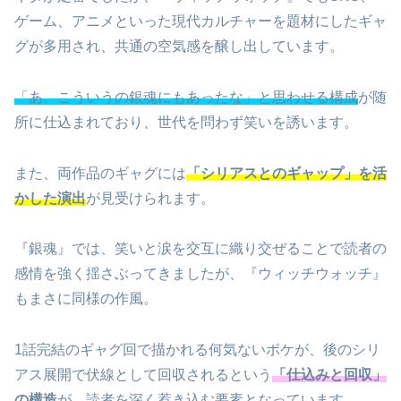
ゲーム、アニメといった現代カルチャーを題材にしたギャ
グが多用され、共通の空気感を醸し出しています。
「あ、こういうの銀魂にもあったな」と思わせる構成
が随
所に仕込まれており、世代を問わず笑いを誘います。
また、両作品のギャグには
「シリアスとのギャップ」を活
かした演出
が見受けられます。
『銀魂』では、笑いと涙を交互に織り交ぜることで読者の
感情を強く揺さぶってきましたが、『ウィッチウォッチ』
もまさに同様の作風。
1話完結のギャグ回で描かれる何気ないボケが、後のシリ
アス展開で伏線として回収されるという
「仕込みと回収」
の構造
が、読者を深く惹き込む要素となっています。