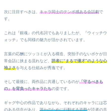
次に注目すべきは、
キャラ同士のテンポ感ある会話劇
で
す。
これは『銀魂』の代名詞でもありましたが、『ウィッチウ
ォッチ』でも同様の魅力が活かされています。
言葉の応酬にツッコミが入る構造、突拍子のないボケが日
常会話に挟まる流れなど、
読者に“まるで漫才”のような心
地よさ
を与える仕組みが秀逸です。
そして最後に、両作品に共通しているのが
「守るべきも
の」を背負ったキャラたち
の姿です。
ギャグ中心の作品でありながら、それぞれのキャラには芯
のある信念があり、
誰かのために行動する姿勢
が読者の共