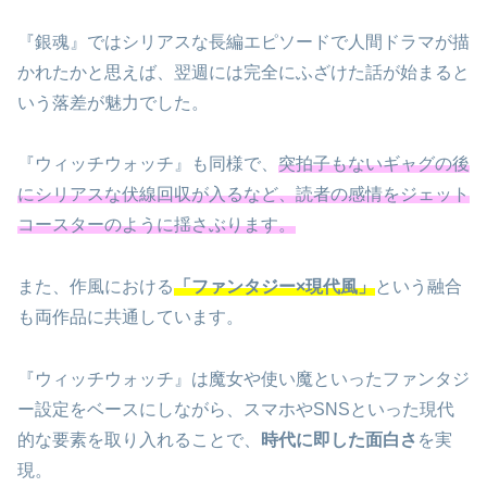
『銀魂』ではシリアスな長編エピソードで人間ドラマが描
かれたかと思えば、翌週には完全にふざけた話が始まると
いう落差が魅力でした。
『ウィッチウォッチ』も同様で、
突拍子もないギャグの後
にシリアスな伏線回収が入るなど、読者の感情をジェット
コースターのように揺さぶります。
また、作風における
「ファンタジー×現代風」
という融合
も両作品に共通しています。
『ウィッチウォッチ』は魔女や使い魔といったファンタジ
ー設定をベースにしながら、スマホやSNSといった現代
的な要素を取り入れることで、
時代に即した面白さ
を実
現。