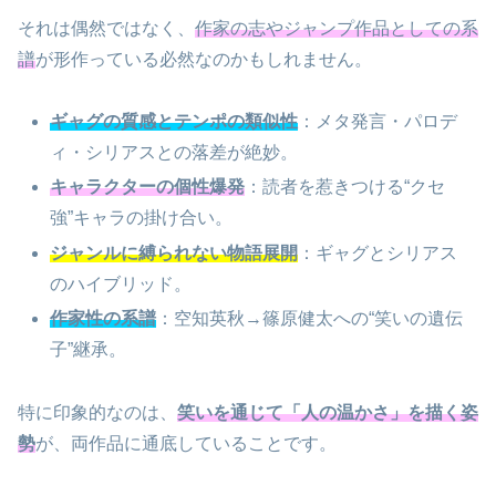
それは偶然ではなく、
作家の志やジャンプ作品としての系
譜
が形作っている必然なのかもしれません。
ギャグの質感とテンポの類似性
：メタ発言・パロデ
ィ・シリアスとの落差が絶妙。
キャラクターの個性爆発
：読者を惹きつける“クセ
強”キャラの掛け合い。
ジャンルに縛られない物語展開
：ギャグとシリアス
のハイブリッド。
作家性の系譜
：空知英秋→篠原健太への“笑いの遺伝
子”継承。
特に印象的なのは、
笑いを通じて「人の温かさ」を描く姿
勢
が、両作品に通底していることです。