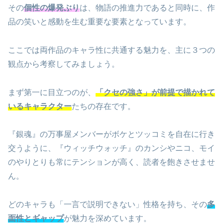
その
個性の爆発ぶり
は、物語の推進力であると同時に、作
品の笑いと感動を生む重要な要素となっています。
ここでは両作品のキャラ性に共通する魅力を、主に３つの
観点から考察してみましょう。
まず第一に目立つのが、
「クセの強さ」が前提で描かれて
いるキャラクター
たちの存在です。
『銀魂』の万事屋メンバーがボケとツッコミを自在に行き
交うように、『ウィッチウォッチ』のカンシやニコ、モイ
のやりとりも常にテンションが高く、読者を飽きさせませ
ん。
どのキャラも「一言で説明できない」性格を持ち、その
多
面性とギャップ
が魅力を深めています。