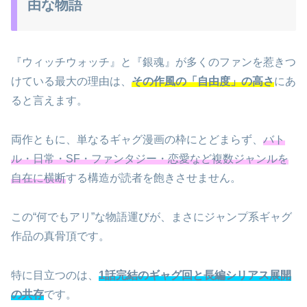
由な物語
『ウィッチウォッチ』と『銀魂』が多くのファンを惹きつ
けている最大の理由は、
その作風の「自由度」の高さ
にあ
ると言えます。
両作ともに、単なるギャグ漫画の枠にとどまらず、
バト
ル・日常・SF・ファンタジー・恋愛など複数ジャンルを
自在に横断
する構造が読者を飽きさせません。
この“何でもアリ”な物語運びが、まさにジャンプ系ギャグ
作品の真骨頂です。
特に目立つのは、
1話完結のギャグ回と長編シリアス展開
の共存
です。