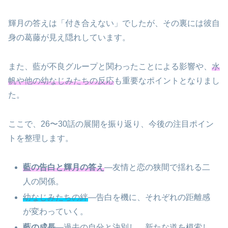
輝月の答えは「付き合えない」でしたが、その裏には彼自
身の葛藤が見え隠れしています。
また、藍が不良グループと関わったことによる影響や、
水
帆や他の幼なじみたちの反応
も重要なポイントとなりまし
た。
ここで、26〜30話の展開を振り返り、今後の注目ポイン
トを整理します。
藍の告白と輝月の答え
—友情と恋の狭間で揺れる二
人の関係。
幼なじみたちの絆
—告白を機に、それぞれの距離感
が変わっていく。
藍の成長
—過去の自分と決別し、新たな道を模索し