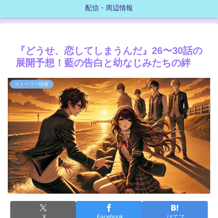
配信・周辺情報
『どうせ、恋してしまうんだ』26〜30話の
展開予想！藍の告白と幼なじみたちの絆
ストーリー情報
X
Facebook
はてブ