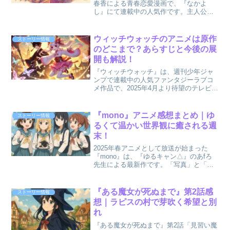
春香による青春恋愛漫画で、『なかよ
し』にて連載中の人気作です。主人公・
西野水帆と幼なじみの4人のイケメン男子
が織りなす青春の甘酸っぱい恋模様が、
多くの読者を魅了しています。2025年に
ウィッチウォッチのアニメは原作
ストーリー情報
はアニメ化・舞台化も...
のどこまで？あらすじと今後の展
開も解説！
『ウィッチウォッチ』は、週刊少年ジャ
ンプで連載中の人気ファンタジーラブコ
メ作品で、2025年4月より待望のテレビア
ニメが放送開始となりました。この記事
では、「ウィッチウォッチ アニメ あ
らすじ 原作 どこまで」というキーワ
『mono』アニメ感想まとめ｜ゆ
ストーリー情報
ードから、アニメの...
るくて温かい世界観に癒される週
末！
2025年春アニメとして放送が始まった
『mono』は、『ゆるキャン△』のあfろ
先生による最新作です。「写真」と「映
像」をテーマに、山梨県甲府市を舞台に
したシネフォト部の女子高生たちの日常
が、温かくゆるやかに描かれています。
『ある魔女が死ぬまで』第2話感
ストーリー情報
この記事では、『m...
想｜ラピスの村で芽吹く希望と別
れ
『ある魔女が死ぬまで』第2話「見習い魔