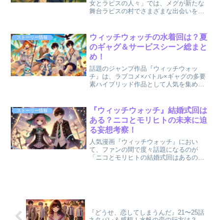
女とラピスの人々」では、メグが新たな
舞台ラピスの村でさまざまな出会いを果
たします。今回は、ラピスの村の温かな
人々とのふれあいを通して、メグがどの
ように成長し、命の種を生み出すための
ウィッチウォッチの水着回は？夏
ストーリー情報
旅路を一歩進めたのかを...
のギャグ＆サービスシーン総まと
め！
話題のジャンプ作品『ウィッチウォッ
チ』は、ラブコメ×バトル×ギャグの多要
素ハイブリッド作品として人気を集めて
います。そんな本作には、「水着回」
「夏のサービスシーン」「ギャグ回」と
いった、季節感やファンサービス満載の
『ウィッチウォッチ』結婚式回は
ストーリー情報
エピソードも数多く存在して...
ある？ニコとモリヒトの未来に迫
る妄想考察！
人気漫画『ウィッチウォッチ』におい
て、ファンの間で度々話題になるのが
「ニコとモリヒトの結婚式回はあるの
か？」という点です。これまで物語の中
では明確な恋愛描写が少なかった二人で
すが、最新エピソードやファンによる妄
想展開から、未来の関係性に注目...
『どうせ、恋してしまうんだ』21〜25話
ネタバレ＆感想！水帆の恋の行方は？