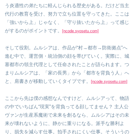
う炎適性の弟たちに軽んじられる歴史がある。だけど当主
代行の教育を受け、努力で立ち位置を守ってきた。ここは
「強いから上」じゃなく、「守り抜いたから上」って感じ
がするのがポイントです。
[ncode.syosetu.com]
そして役割。ムルシアは、作品が“村→都市→防衛拠点”へ
進む中で、運営側・統治側の顔を帯びていく。実際に、城
塞都市の領主代理として任命されたことが語られます。つ
まりムルシアは、「家の長男」から「都市を背負う人」へ
と、肩書きが移動していくタイプです。
[ncode.syosetu.com]
ここから先は僕の感想なんですけど、ムルシアって、物語
の中でいちばん“現実”を背負ってる顔してません？ 主人公
ヴァンが生産系魔術で未来を創るなら、ムルシアはその未
来が壊れないように、静かに重りになる。派手な勝利よ
り、損失を減らす仕事。拍手されにくい仕事。そういうの