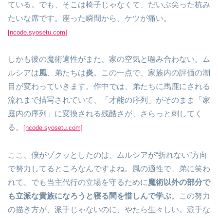
ている。でも、そこは椅子じゃなくて、だいぶ尖った杭み
たいな席です。座った瞬間から、ケツが痛い。
[ncode.syosetu.com]
しかも彼の魔術適性がまた、家の空気と噛み合わない。ム
ルシアは
風
、弟たちは
炎
。この一点で、家族内の評価の潮
目が変わっていきます。作中では、弟たちに馬鹿にされる
流れまで描写されていて、「才能の序列」がそのまま「家
庭内の序列」に変換される残酷さが、さらっと刺してく
る。
[ncode.syosetu.com]
ここ、僕がゾクッとしたのは、ムルシアが“折れない”方向
で努力してるところなんですよね。風の適性で、弟に笑わ
れて、でも当主代行の立場を守るために
魔術以外の部分で
も立派な貴族になろうと寝る間を惜しんで学ぶ
。この努力
の描き方が、派手じゃないのに、やたら生々しい。派手な