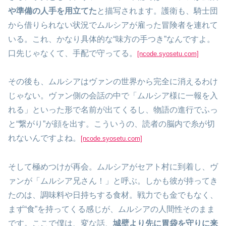
や準備の人手を用立てた
と描写されます。護衛も、騎士団
から借りられない状況でムルシアが雇った冒険者を連れて
いる。これ、かなり具体的な“味方の手つき”なんですよ。
口先じゃなくて、手配で守ってる。
[ncode.syosetu.com]
その後も、ムルシアはヴァンの世界から完全に消えるわけ
じゃない。ヴァン側の会話の中で「ムルシア様に一報を入
れる」といった形で名前が出てくるし、物語の進行でふっ
と“繋がり”が顔を出す。こういうの、読者の脳内で糸が切
れないんですよね。
[ncode.syosetu.com]
そして極めつけが再会。ムルシアがセアト村に到着し、ヴ
ァンが「ムルシア兄さん！」と呼ぶ。しかも彼が持ってき
たのは、調味料や日持ちする食材。戦力でも金でもなく、
まず“食”を持ってくる感じが、ムルシアの人間性そのまま
です。ここで僕は、変な話、
城壁より先に胃袋を守りに来