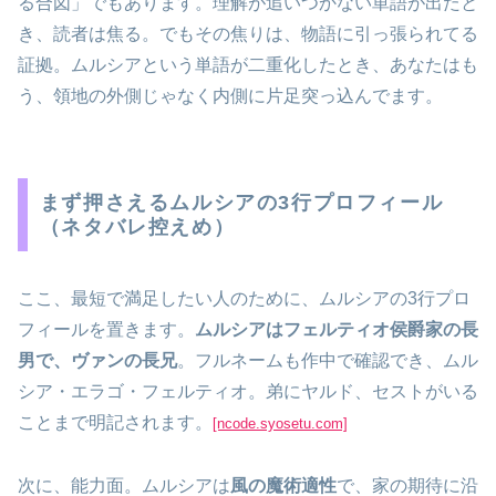
る合図」でもあります。理解が追いつかない単語が出たと
き、読者は焦る。でもその焦りは、物語に引っ張られてる
証拠。ムルシアという単語が二重化したとき、あなたはも
う、領地の外側じゃなく内側に片足突っ込んでます。
まず押さえるムルシアの3行プロフィール
（ネタバレ控えめ）
ここ、最短で満足したい人のために、ムルシアの3行プロ
フィールを置きます。
ムルシアはフェルティオ侯爵家の長
男で、ヴァンの長兄
。フルネームも作中で確認でき、ムル
シア・エラゴ・フェルティオ。弟にヤルド、セストがいる
ことまで明記されます。
[ncode.syosetu.com]
次に、能力面。ムルシアは
風の魔術適性
で、家の期待に沿