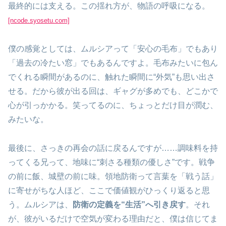
最終的には支える。この揺れ方が、物語の呼吸になる。
[ncode.syosetu.com]
僕の感覚としては、ムルシアって「安心の毛布」でもあり
「過去の冷たい窓」でもあるんですよ。毛布みたいに包ん
でくれる瞬間があるのに、触れた瞬間に“外気”も思い出さ
せる。だから彼が出る回は、ギャグが多めでも、どこかで
心が引っかかる。笑ってるのに、ちょっとだけ目が潤む、
みたいな。
最後に、さっきの再会の話に戻るんですが……調味料を持
ってくる兄って、地味に“刺さる種類の優しさ”です。戦争
の前に飯、城壁の前に味。領地防衛って言葉を「戦う話」
に寄せがちな人ほど、ここで価値観がひっくり返ると思
う。ムルシアは、
防衛の定義を“生活”へ引き戻す
。それ
が、彼がいるだけで空気が変わる理由だと、僕は信じてま