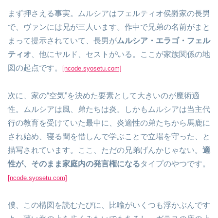
まず押さえる事実。ムルシアはフェルティオ侯爵家の長男
で、ヴァンには兄が三人います。作中で兄弟の名前がまと
まって提示されていて、長男が
ムルシア・エラゴ・フェル
ティオ
、他にヤルド、セストがいる。ここが家族関係の地
図の起点です。
[ncode.syosetu.com]
次に、家の“空気”を決めた要素として大きいのが魔術適
性。ムルシアは風、弟たちは炎。しかもムルシアは当主代
行の教育を受けていた最中に、炎適性の弟たちから馬鹿に
され始め、寝る間を惜しんで学ぶことで立場を守った、と
描写されています。ここ、ただの兄弟げんかじゃない。
適
性が、そのまま家庭内の発言権になる
タイプのやつです。
[ncode.syosetu.com]
僕、この構図を読むたびに、比喩がいくつも浮かぶんです