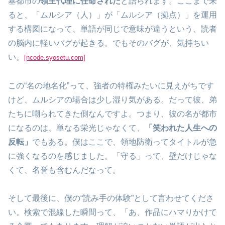
塞都市の
領主代理に任命された
と語られます。ここまで来
ると、「ムルシア（人）」が「ムルシア（拠点）」を運用
する構図になって、単語が同じで意味が違うという、読者
の脳内に軽いバグが起きる。でもそのバグが、気持ちい
い。
[ncode.syosetu.com]
この“名の地名化”って、強者の特権みたいに見えがちです
けど、ムルシアの場合は少し湿り気がある。だって彼、弟
たちに嘲られてきた側なんですよ。つまり、彼の名が都市
になるのは、単なる栄光じゃなくて、
「笑われた人生への
反転」
でもある。僕はここで、領地防衛ってタイトルが急
に強くなるのを感じました。「守る」って、壁だけじゃな
くて、名誉も含むんだなって。
そして最後に、僕の“読み手の体験”として言わせてくださ
い。検索で混線した瞬間って、「あ、作品にハマりかけて