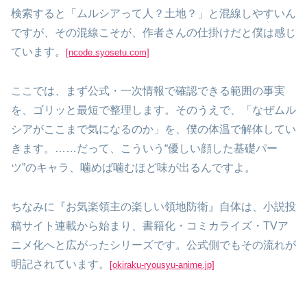
検索すると「ムルシアって人？土地？」と混線しやすいん
ですが、その混線こそが、作者さんの仕掛けだと僕は感じ
ています。
[ncode.syosetu.com]
ここでは、まず公式・一次情報で確認できる範囲の事実
を、ゴリッと最短で整理します。そのうえで、「なぜムル
シアがここまで気になるのか」を、僕の体温で解体してい
きます。……だって、こういう“優しい顔した基礎パー
ツ”のキャラ、噛めば噛むほど味が出るんですよ。
ちなみに『お気楽領主の楽しい領地防衛』自体は、小説投
稿サイト連載から始まり、書籍化・コミカライズ・TVア
ニメ化へと広がったシリーズです。公式側でもその流れが
明記されています。
[okiraku-ryousyu-anime.jp]