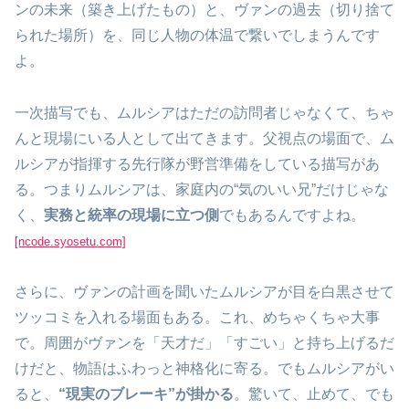
ンの未来（築き上げたもの）と、ヴァンの過去（切り捨て
られた場所）を、同じ人物の体温で繋いでしまうんです
よ。
一次描写でも、ムルシアはただの訪問者じゃなくて、ちゃ
んと現場にいる人として出てきます。父視点の場面で、ム
ルシアが指揮する先行隊が野営準備をしている描写があ
る。つまりムルシアは、家庭内の“気のいい兄”だけじゃな
く、
実務と統率の現場に立つ側
でもあるんですよね。
[ncode.syosetu.com]
さらに、ヴァンの計画を聞いたムルシアが目を白黒させて
ツッコミを入れる場面もある。これ、めちゃくちゃ大事
で。周囲がヴァンを「天才だ」「すごい」と持ち上げるだ
けだと、物語はふわっと神格化に寄る。でもムルシアがい
ると、
“現実のブレーキ”が掛かる
。驚いて、止めて、でも