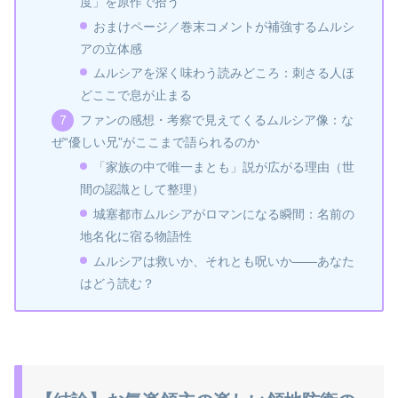
度」を原作で拾う
おまけページ／巻末コメントが補強するムルシ
アの立体感
ムルシアを深く味わう読みどころ：刺さる人ほ
どここで息が止まる
ファンの感想・考察で見えてくるムルシア像：な
ぜ“優しい兄”がここまで語られるのか
「家族の中で唯一まとも」説が広がる理由（世
間の認識として整理）
城塞都市ムルシアがロマンになる瞬間：名前の
地名化に宿る物語性
ムルシアは救いか、それとも呪いか――あなた
はどう読む？