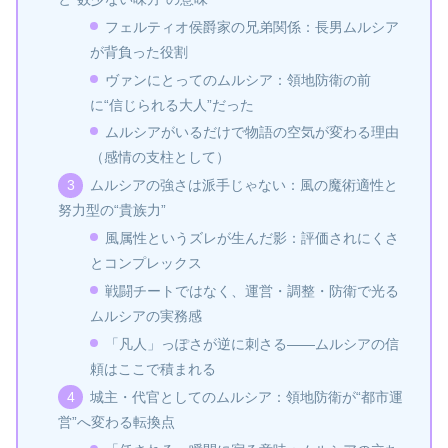
フェルティオ侯爵家の兄弟関係：長男ムルシア
が背負った役割
ヴァンにとってのムルシア：領地防衛の前
に“信じられる大人”だった
ムルシアがいるだけで物語の空気が変わる理由
（感情の支柱として）
ムルシアの強さは派手じゃない：風の魔術適性と
努力型の“貴族力”
風属性というズレが生んだ影：評価されにくさ
とコンプレックス
戦闘チートではなく、運営・調整・防衛で光る
ムルシアの実務感
「凡人」っぽさが逆に刺さる――ムルシアの信
頼はここで積まれる
城主・代官としてのムルシア：領地防衛が“都市運
営”へ変わる転換点