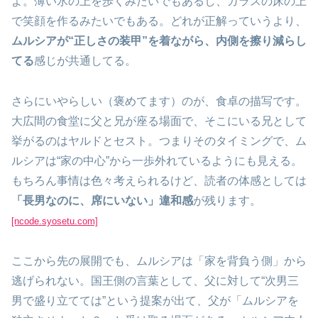
よ。薄い氷の上を歩くみたいでもあるし、ガラスの床の上
で笑顔を作るみたいでもある。どれが正解っていうより、
ムルシアが“正しさの装甲”を着ながら、内側を擦り減らし
てる
感じが共通してる。
さらにいやらしい（褒めてます）のが、食卓の描写です。
大広間の食堂に父と兄が座る場面で、そこにいる兄として
挙がるのはヤルドとセスト。つまりそのタイミングで、ム
ルシアは“家の中心”から一歩外れているようにも見える。
もちろん事情は色々考えられるけど、読者の体感としては
「長男なのに、席にいない」違和感
が残ります。
[ncode.syosetu.com]
ここから先の展開でも、ムルシアは「家を背負う側」から
逃げられない。国王側の言葉として、父に対して“次男三
男で盛り立てては”という提案が出て、父が「ムルシアを