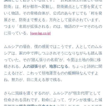
防衛』は、村が都市へ変貌し、防衛拠点として形を変えて
いく物語。その骨格自体が、公式のあらすじでも「村を発
展させ、防衛まで整える」方向として提示されています。
つまり「名前が拡張される」のは、物語のテーマそのもの
に沿っている。
[over-lap.co.jp]
ムルシアの場合、僕の感覚ではこうです。人としてのムル
シアは、家の中で押しつぶされそうになりながらも踏ん張
っていた。その“踏ん張りの名前”が、今度は土地の側に移
植される。
人の頑張りが、地形になる
。ちょっと詩的に聞
こえるけど、これって領地運営ものの醍醐味なんですよ
ね。努力が、目に見える形で残る。
さらに混線を濃くするのが、ムルシアが“領主代理”として
任命される流れです。勅命によって、ヴァンが改修した城