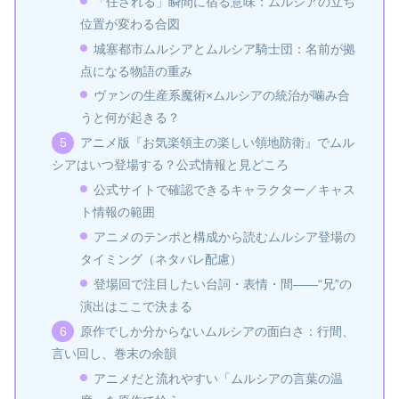
「任される」瞬間に宿る意味：ムルシアの立ち
位置が変わる合図
城塞都市ムルシアとムルシア騎士団：名前が拠
点になる物語の重み
ヴァンの生産系魔術×ムルシアの統治が噛み合
うと何が起きる？
アニメ版『お気楽領主の楽しい領地防衛』でムル
シアはいつ登場する？公式情報と見どころ
公式サイトで確認できるキャラクター／キャス
ト情報の範囲
アニメのテンポと構成から読むムルシア登場の
タイミング（ネタバレ配慮）
登場回で注目したい台詞・表情・間――“兄”の
演出はここで決まる
原作でしか分からないムルシアの面白さ：行間、
言い回し、巻末の余韻
アニメだと流れやすい「ムルシアの言葉の温