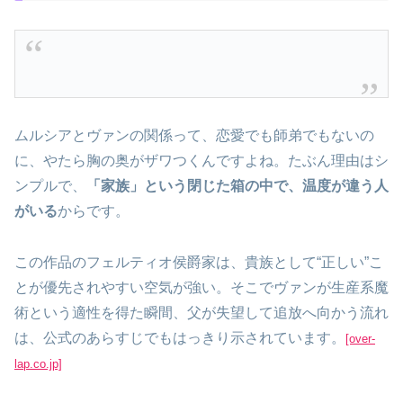
ムルシアとヴァンの関係って、恋愛でも師弟でもないの
に、やたら胸の奥がザワつくんですよね。たぶん理由はシ
ンプルで、
「家族」という閉じた箱の中で、温度が違う人
がいる
からです。
この作品のフェルティオ侯爵家は、貴族として“正しい”こ
とが優先されやすい空気が強い。そこでヴァンが生産系魔
術という適性を得た瞬間、父が失望して追放へ向かう流れ
は、公式のあらすじでもはっきり示されています。
[over-
lap.co.jp]