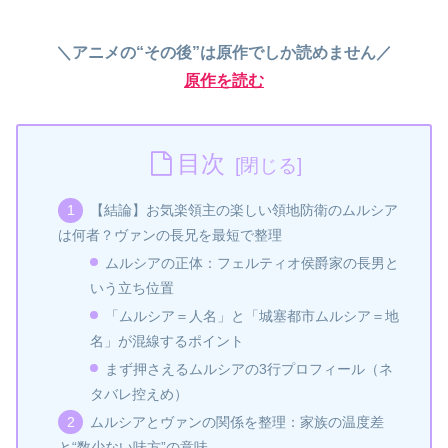
＼アニメの“その後”は原作でしか読めません／
原作を読む
目次
【結論】お気楽領主の楽しい領地防衛のムルシア
は何者？ヴァンの長兄を最短で整理
ムルシアの正体：フェルティオ侯爵家の長男と
いう立ち位置
「ムルシア＝人名」と「城塞都市ムルシア＝地
名」が混線するポイント
まず押さえるムルシアの3行プロフィール（ネ
タバレ控えめ）
ムルシアとヴァンの関係を整理：家族の温度差
と“数少ない味方”の意味