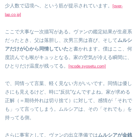
少人数で辺境へ、という筋が提示されています。
[over-
lap.co.jp]
ここで大事な一次描写がある。ヴァンの鑑定結果が生産系
だったとき、父は落胆し、次男三男は喜び、そして
ムルシ
アだけが心から同情していた
と書かれます。僕はここ、何
度読んでも喉がキュッとなる。家の空気が冷える瞬間に、
ひとりだけ温度が残ってる。
[ncode.syosetu.com]
で、同情って言葉、軽く見ない方がいいです。同情は優し
さにも見えるけど、時に“反抗”なんですよね。家が求める
正解（＝期待外れは切り捨て）に対して、感情が「それで
も」って言ってしまう。ムルシアは、その「それでも」を
持ってる側。
さらに事実として、ヴァンの出立準備では
ムルシアが金銭