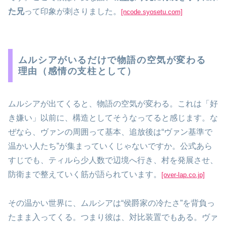
た兄
って印象が刺さりました。
[ncode.syosetu.com]
ムルシアがいるだけで物語の空気が変わる
理由（感情の支柱として）
ムルシアが出てくると、物語の空気が変わる。これは「好
き嫌い」以前に、構造としてそうなってると感じます。な
ぜなら、ヴァンの周囲って基本、追放後は“ヴァン基準で
温かい人たち”が集まっていくじゃないですか。公式あら
すじでも、ティルら少人数で辺境へ行き、村を発展させ、
防衛まで整えていく筋が語られています。
[over-lap.co.jp]
その温かい世界に、ムルシアは“侯爵家の冷たさ”を背負っ
たまま入ってくる。つまり彼は、対比装置でもある。ヴァ