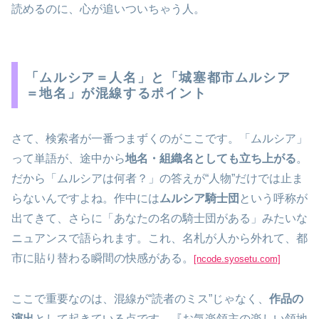
読めるのに、心が追いついちゃう人。
「ムルシア＝人名」と「城塞都市ムルシア
＝地名」が混線するポイント
さて、検索者が一番つまずくのがここです。「ムルシア」
って単語が、途中から
地名・組織名としても立ち上がる
。
だから「ムルシアは何者？」の答えが“人物”だけでは止ま
らないんですよね。作中には
ムルシア騎士団
という呼称が
出てきて、さらに「あなたの名の騎士団がある」みたいな
ニュアンスで語られます。これ、名札が人から外れて、都
市に貼り替わる瞬間の快感がある。
[ncode.syosetu.com]
ここで重要なのは、混線が“読者のミス”じゃなく、
作品の
演出
として起きている点です。『お気楽領主の楽しい領地