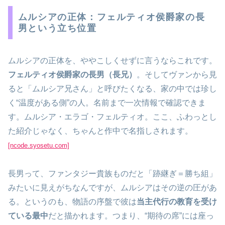
ムルシアの正体：フェルティオ侯爵家の長
男という立ち位置
ムルシアの正体を、ややこしくせずに言うならこれです。
フェルティオ侯爵家の長男（長兄）
。そしてヴァンから見
ると「ムルシア兄さん」と呼びたくなる、家の中では珍し
く“温度がある側”の人。名前まで一次情報で確認できま
す。ムルシア・エラゴ・フェルティオ。ここ、ふわっとし
た紹介じゃなく、ちゃんと作中で名指しされます。
[ncode.syosetu.com]
長男って、ファンタジー貴族ものだと「跡継ぎ＝勝ち組」
みたいに見えがちなんですが、ムルシアはその逆の圧があ
る。というのも、物語の序盤で彼は
当主代行の教育を受け
ている最中
だと描かれます。つまり、“期待の席”には座っ