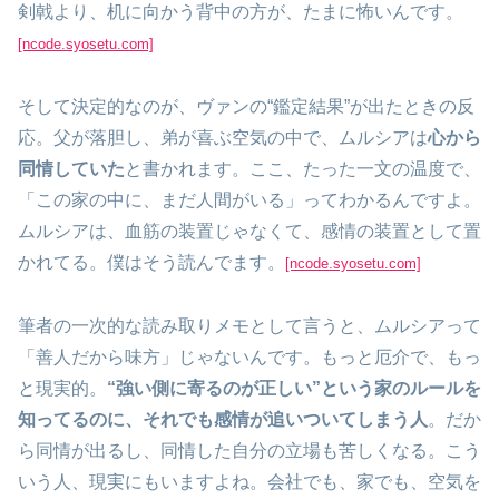
剣戟より、机に向かう背中の方が、たまに怖いんです。
[ncode.syosetu.com]
そして決定的なのが、ヴァンの“鑑定結果”が出たときの反
応。父が落胆し、弟が喜ぶ空気の中で、ムルシアは
心から
同情していた
と書かれます。ここ、たった一文の温度で、
「この家の中に、まだ人間がいる」ってわかるんですよ。
ムルシアは、血筋の装置じゃなくて、感情の装置として置
かれてる。僕はそう読んでます。
[ncode.syosetu.com]
筆者の一次的な読み取りメモとして言うと、ムルシアって
「善人だから味方」じゃないんです。もっと厄介で、もっ
と現実的。
“強い側に寄るのが正しい”という家のルールを
知ってるのに、それでも感情が追いついてしまう人
。だか
ら同情が出るし、同情した自分の立場も苦しくなる。こう
いう人、現実にもいますよね。会社でも、家でも、空気を