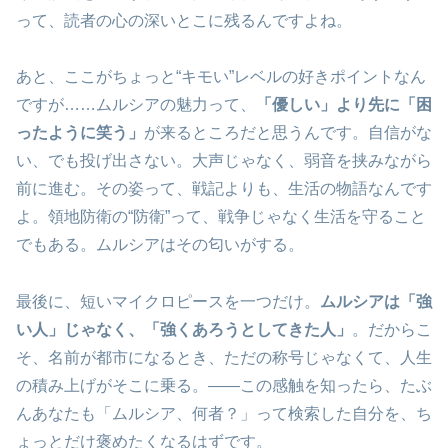
って、読者の心の深いとこに残るんですよね。
あと、ここがちょっと“キモい”レベルの好きポイントなん
ですが……ムルシアの魅力って、
「優しい」より先に「困
ったように笑う」
が来るところだと思うんです。自信がな
い、でも投げ出さない。大声じゃなく、弱音を挟みながら
前に進む。その姿って、戦記よりも、生活の物語なんです
よ。領地防衛の“防衛”って、戦争じゃなく生活を守ること
でもある。ムルシアはその匂いがする。
最後に、短いマイクロピースを一つだけ。
ムルシアは「強
い人」じゃなく、「強くあろうとしてきた人」
。だからこ
そ、名前が都市になるとき、ただの称号じゃなくて、人生
の積み上げがそこに乗る。――この感触を知ったら、たぶ
んあなたも「ムルシア、何者？」って検索した自分を、ち
ょっとだけ褒めたくなるはずです。