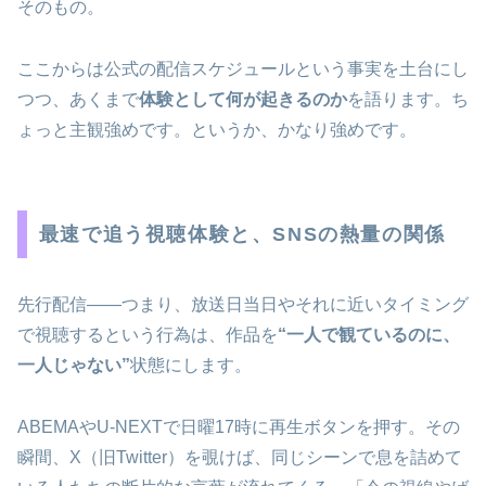
そのもの。
ここからは公式の配信スケジュールという事実を土台にし
つつ、あくまで
体験として何が起きるのか
を語ります。ち
ょっと主観強めです。というか、かなり強めです。
最速で追う視聴体験と、SNSの熱量の関係
先行配信――つまり、放送日当日やそれに近いタイミング
で視聴するという行為は、作品を
“一人で観ているのに、
一人じゃない”
状態にします。
ABEMAやU-NEXTで日曜17時に再生ボタンを押す。その
瞬間、X（旧Twitter）を覗けば、同じシーンで息を詰めて