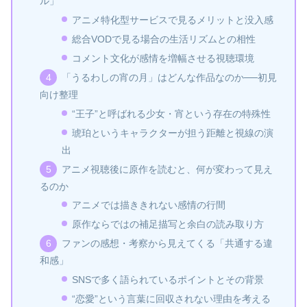
ル」
アニメ特化型サービスで見るメリットと没入感
総合VODで見る場合の生活リズムとの相性
コメント文化が感情を増幅させる視聴環境
「うるわしの宵の月」はどんな作品なのか──初見
向け整理
“王子”と呼ばれる少女・宵という存在の特殊性
琥珀というキャラクターが担う距離と視線の演
出
アニメ視聴後に原作を読むと、何が変わって見え
るのか
アニメでは描ききれない感情の行間
原作ならではの補足描写と余白の読み取り方
ファンの感想・考察から見えてくる「共通する違
和感」
SNSで多く語られているポイントとその背景
“恋愛”という言葉に回収されない理由を考える