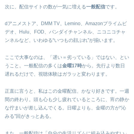
次に、配信サイトの数が一気に増える
一般配信
です。
dアニメストア、DMM TV、Lemino、Amazonプライムビ
デオ、Hulu、FOD、バンダイチャンネル、ニコニコチャ
ンネルなど、いわゆる“いつもの顔ぶれ”が揃います。
ここで大事なのは、「遅い＝劣っている」ではない、とい
うこと。一般配信の多くは
金曜17時
から。先行より数日
遅れるだけで、視聴体験はガラッと変わります。
正直に言うと、私はこの金曜配信、かなり好きです。一週
間の終わり。頭も心も少し疲れているところに、宵の静か
な佇まいが差し込んでくる。日曜よりも、金曜の方が“沁
みる”回がきっとある。
また、一般配信は「自分の生活リズムに組み込みやすい」