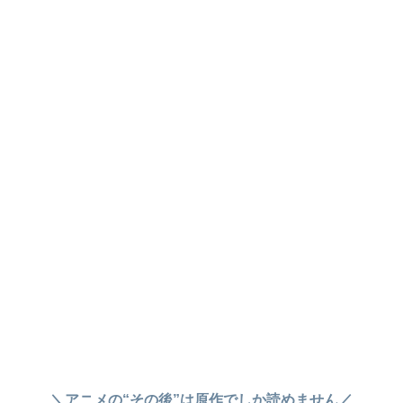
＼アニメの“その後”は原作でしか読めません／