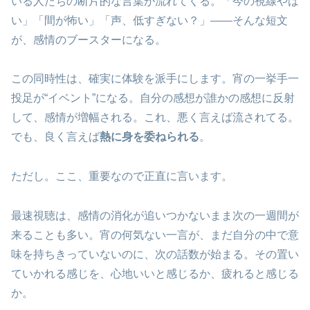
いる人たちの断片的な言葉が流れてくる。「今の視線やば
い」「間が怖い」「声、低すぎない？」――そんな短文
が、感情のブースターになる。
この同時性は、確実に体験を派手にします。宵の一挙手一
投足が“イベント”になる。自分の感想が誰かの感想に反射
して、感情が増幅される。これ、悪く言えば流されてる。
でも、良く言えば
熱に身を委ねられる
。
ただし。ここ、重要なので正直に言います。
最速視聴は、感情の消化が追いつかないまま次の一週間が
来ることも多い。宵の何気ない一言が、まだ自分の中で意
味を持ちきっていないのに、次の話数が始まる。その置い
ていかれる感じを、心地いいと感じるか、疲れると感じる
か。