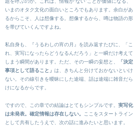
題を呼ぶのか。これは、情報が“ない”ことが価値になる、
いまのオタク文化の面白いところでもあります。余白があ
るからこそ、人は想像する。想像するから、噂は物語の形
を帯びていくんですよね。
私自身も、『うるわしの宵の月』を読み返すたびに、「こ
れ、実写になったらどうなるんだろう」と一瞬だけ考えて
しまう瞬間があります。ただ、その一瞬の妄想と、
「決定
事項として語ること」
は、きちんと分けておかないといけ
ない。その線引きを曖昧にした途端、話は途端に雑音だら
けになるからです。
ですので、この章での結論はとてもシンプルです。
実写化
は未発表。確定情報は存在しない。
ここをスタートライン
として共有したうえで、次の話に進みたいと思います。