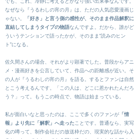
でも、これ、冷静に考えるとかなり強い出来事なんです。
なぜなら『うるわしの宵の月』は、ただの人気恋愛漫画じ
ゃない。
「好き」と言う側の感性が、そのまま作品解釈に
直結してしまうタイプの物語
なんですよ。だから、誰がど
ういうテンションで語ったかが、そのまま“読みのヒン
ト”になる。
佐久間さんの場合、それがより顕著でした。普段からアニ
メ・漫画好きを公言していて、作品への距離感が近い。そ
の人が『うるわしの宵の月』を語る。するとファンは自然
とこう考えるんです。「この人は、どこに惹かれたんだろ
う？」って。もうこの時点で、物語は始まっている。
私が面白いなと思ったのは、ここで多くのファンが
「情
報」より先に「解釈」へ走った
ことです。普通なら、実写
化の噂って、制作会社だの放送枠だの、現実的な話から入