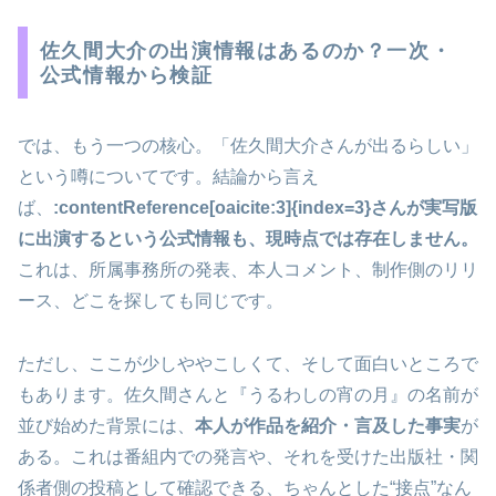
佐久間大介の出演情報はあるのか？一次・
公式情報から検証
では、もう一つの核心。「佐久間大介さんが出るらしい」
という噂についてです。結論から言え
ば、
:contentReference[oaicite:3]{index=3}さんが実写版
に出演するという公式情報も、現時点では存在しません。
これは、所属事務所の発表、本人コメント、制作側のリリ
ース、どこを探しても同じです。
ただし、ここが少しややこしくて、そして面白いところで
もあります。佐久間さんと『うるわしの宵の月』の名前が
並び始めた背景には、
本人が作品を紹介・言及した事実
が
ある。これは番組内での発言や、それを受けた出版社・関
係者側の投稿として確認できる、ちゃんとした“接点”なん