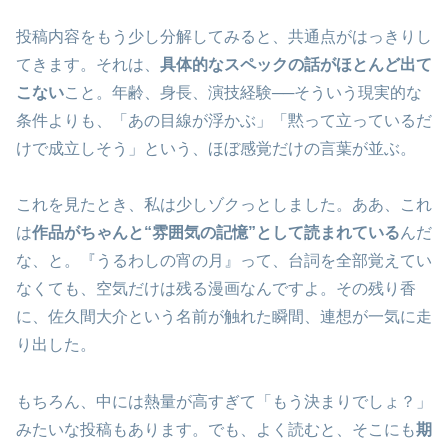
投稿内容をもう少し分解してみると、共通点がはっきりし
てきます。それは、
具体的なスペックの話がほとんど出て
こない
こと。年齢、身長、演技経験──そういう現実的な
条件よりも、「あの目線が浮かぶ」「黙って立っているだ
けで成立しそう」という、ほぼ感覚だけの言葉が並ぶ。
これを見たとき、私は少しゾクっとしました。ああ、これ
は
作品がちゃんと“雰囲気の記憶”として読まれている
んだ
な、と。『うるわしの宵の月』って、台詞を全部覚えてい
なくても、空気だけは残る漫画なんですよ。その残り香
に、佐久間大介という名前が触れた瞬間、連想が一気に走
り出した。
もちろん、中には熱量が高すぎて「もう決まりでしょ？」
みたいな投稿もあります。でも、よく読むと、そこにも
期