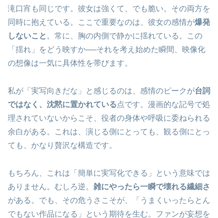
滝口宵も同じです。彼女は強くて、でも脆い。その両方を
同時に抱えている。ここで重要なのは、彼女の感情が
爆発
しないこと
。常に、胸の内側で静かに揺れている。この
「揺れ」をどう映すか──それを考え始めた瞬間、映像化
の想像は一気に具体性を帯びます。
私が「実写向きだな」と感じるのは、感情のピークが
台詞
ではなく、沈黙に置かれている
点です。漫画的な記号で処
理されていないからこそ、役者の身体や呼吸に委ねられる
余白がある。これは、演じる側にとっても、観る側にとっ
ても、かなり贅沢な構造です。
もちろん、これは「簡単に実写化できる」という意味では
ありません。むしろ逆。
雑にやったら一瞬で壊れる繊細さ
がある。でも、その危うさこそが、「うまくいったらとん
でもない作品になる」という期待を生む。ファンが妄想を