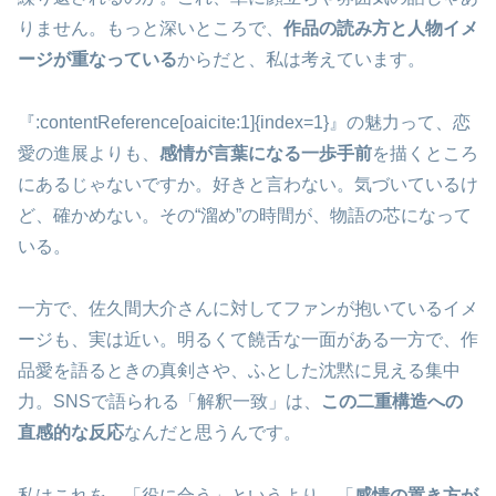
りません。もっと深いところで、
作品の読み方と人物イメ
ージが重なっている
からだと、私は考えています。
『:contentReference[oaicite:1]{index=1}』の魅力って、恋
愛の進展よりも、
感情が言葉になる一歩手前
を描くところ
にあるじゃないですか。好きと言わない。気づいているけ
ど、確かめない。その“溜め”の時間が、物語の芯になって
いる。
一方で、佐久間大介さんに対してファンが抱いているイメ
ージも、実は近い。明るくて饒舌な一面がある一方で、作
品愛を語るときの真剣さや、ふとした沈黙に見える集中
力。SNSで語られる「解釈一致」は、
この二重構造への
直感的な反応
なんだと思うんです。
私はこれを、「役に合う」というより、「
感情の置き方が