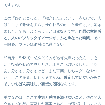
ですよね。
この「好きと言った」「紹介した」という一点だけで、人
はここまで想像を膨らませられるのか、と最初は少し驚き
ました。でも、よく考えると自然なんです。
作品の空気感
と、人のパブリックイメージが、ふと重なった瞬間
。その
一瞬を、ファンは絶対に見逃さない。
私自身、SNSで「佐久間くんが琥珀先輩だったら…」と
いう投稿を初めて見たとき、正直こう思いました。「あ
あ、分かる。分かるけど、まだ言葉にしちゃダメなやつ
だ」。この感覚、伝わりますかね。
確定していないからこ
そ、いちばん美味しい妄想の段階
なんです。
重要なのは、ここで
事実と感情を混ぜないこと
。佐久間大
介さんが作品に言及した事実はある。出演が決まっている