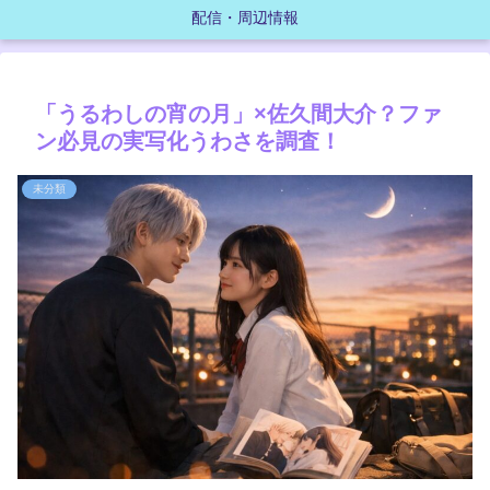
配信・周辺情報
「うるわしの宵の月」×佐久間大介？ファ
ン必見の実写化うわさを調査！
未分類