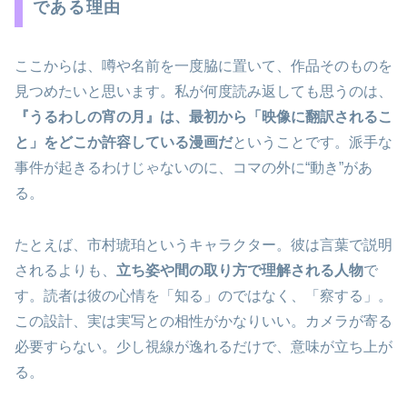
である理由
ここからは、噂や名前を一度脇に置いて、作品そのものを
見つめたいと思います。私が何度読み返しても思うのは、
『うるわしの宵の月』は、最初から「映像に翻訳されるこ
と」をどこか許容している漫画だ
ということです。派手な
事件が起きるわけじゃないのに、コマの外に“動き”があ
る。
たとえば、市村琥珀というキャラクター。彼は言葉で説明
されるよりも、
立ち姿や間の取り方で理解される人物
で
す。読者は彼の心情を「知る」のではなく、「察する」。
この設計、実は実写との相性がかなりいい。カメラが寄る
必要すらない。少し視線が逸れるだけで、意味が立ち上が
る。