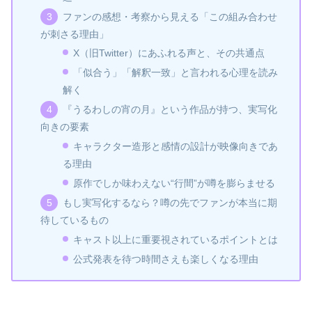
ファンの感想・考察から見える「この組み合わせ
が刺さる理由」
X（旧Twitter）にあふれる声と、その共通点
「似合う」「解釈一致」と言われる心理を読み
解く
『うるわしの宵の月』という作品が持つ、実写化
向きの要素
キャラクター造形と感情の設計が映像向きであ
る理由
原作でしか味わえない“行間”が噂を膨らませる
もし実写化するなら？噂の先でファンが本当に期
待しているもの
キャスト以上に重要視されているポイントとは
公式発表を待つ時間さえも楽しくなる理由