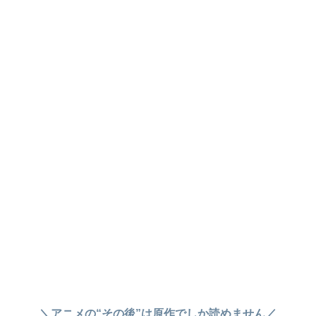
＼アニメの“その後”は原作でしか読めません／