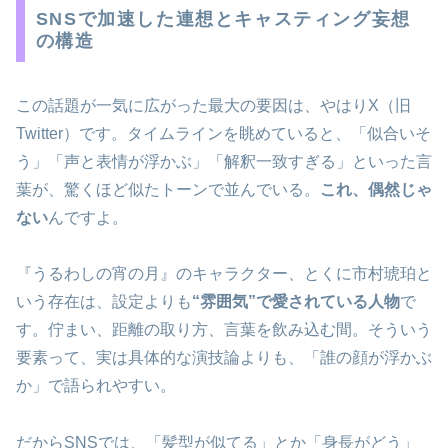
SNSで加速した連想とキャスティング妄想
の構造
この話題が一気に広がった最大の要因は、やはりX（旧
Twitter）です。タイムラインを眺めていると、「似合いそ
う」「声と表情が浮かぶ」「解釈一致すぎる」といった言
葉が、驚くほど似たトーンで並んでいる。
これ、偶然じゃ
ない
んですよ。
『うるわしの宵の月』のキャラクター、とくに市村琥珀と
いう存在は、設定よりも
“雰囲気”で愛されている人物
で
す。佇まい、距離の取り方、言葉を飲み込む間。そういう
要素って、実は具体的な演技論よりも、「誰の顔が浮かぶ
か」で語られやすい。
だからSNSでは、「髪型が似てる」とか「身長がどう」