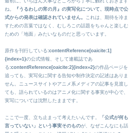
最初に、いちばん大事なところから丁寧に触れておきます
ね。
『うるわしの宵の月』の実写化について、現時点で公
式からの発表は確認されていません。
これは、期待を冷ま
すための言葉ではなく、むしろこの話題をちゃんと楽しむ
ための「地面」みたいなものだと思っています。
原作を刊行している
:contentReference[oaicite:1]
{index=1}
の公式情報、そして連載誌であ
る
:contentReference[oaicite:2]{index=2}
の作品ページを
追っても、実写化に関する告知や制作決定の記述はありま
せん。ニュースサイトやアニメ系メディアの記事を見渡し
ても、語られているのはアニメ化に関する事実が中心で、
実写については沈黙したままです。
ここで一度、立ち止まって考えたいんです。
「公式が何も
言っていない」という事実そのもの
が、なぜこんなにも話