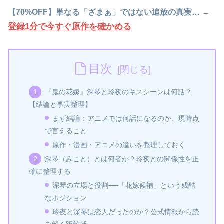
【70%OFF】単なる「ざまぁ」ではない追放の真実… →
登録1分で今すぐ原作を確かめる
目次
『鬼の花嫁』深琴と玲夜のキスシーンは何話？
【結論と事実整理】
まず結論：アニメでは何話になるのか、現時点
で言えること
原作・漫画・アニメの違いを整理しておく
深琴（みこと）とは何者か？玲夜との関係性を正
確に整理する
深琴の立場と役割──「花嫁候補」という残酷
なポジション
玲夜と深琴は恋人だったのか？公式情報から読