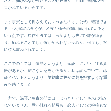
さ
と、
描かれなかったキスの存在感
が、同時に物語の中に
置かれているからです。
まず事実として押さえておくべきなのは、公式に確認でき
る“キス描写”の多くが、玲夜と柚子の間に描かれていると
いう点です。原作小説では、言葉よりも先に距離が縮ま
り、触れることでしか確かめられない安心が、何度も丁寧
に積み重ねられていく。
ここでのキスは、情熱というより「確認」に近い。守る覚
悟があるか、離さない意思があるか。私は読んでいて、恋
愛イベントというより、
契約書に静かに判を押すような重
み
を感じました。
一方で、深琴と玲夜の間には、はっきりとしたキスは描か
れていません。唇が触れる描写も、恋人としての抱擁もな