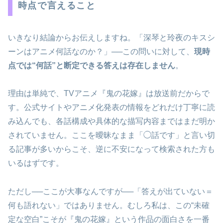
時点で言えること
いきなり結論からお伝えしますね。「深琴と玲夜のキスシ
ーンはアニメ何話なのか？」──この問いに対して、
現時
点では“何話”と断定できる答えは存在しません
。
理由は単純で、TVアニメ『鬼の花嫁』は放送前だからで
す。公式サイトやアニメ化発表の情報をどれだけ丁寧に読
み込んでも、各話構成や具体的な描写内容まではまだ明か
されていません。ここを曖昧なまま「◯話です」と言い切
る記事が多いからこそ、逆に不安になって検索された方も
いるはずです。
ただし──ここが大事なんですが──「答えが出ていない＝
何も語れない」ではありません。むしろ私は、この“未確
定な空白”こそが『鬼の花嫁』という作品の面白さを一番