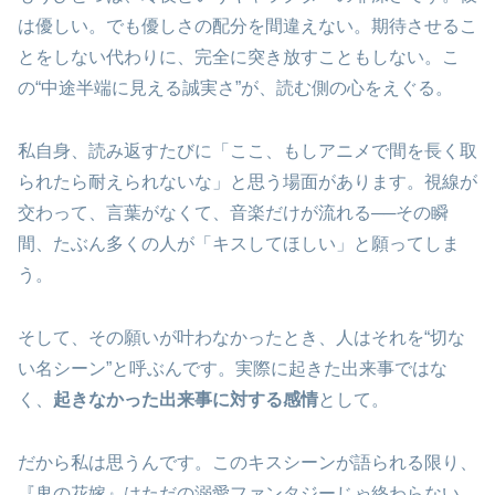
は優しい。でも優しさの配分を間違えない。期待させるこ
とをしない代わりに、完全に突き放すこともしない。こ
の“中途半端に見える誠実さ”が、読む側の心をえぐる。
私自身、読み返すたびに「ここ、もしアニメで間を長く取
られたら耐えられないな」と思う場面があります。視線が
交わって、言葉がなくて、音楽だけが流れる──その瞬
間、たぶん多くの人が「キスしてほしい」と願ってしま
う。
そして、その願いが叶わなかったとき、人はそれを“切な
い名シーン”と呼ぶんです。実際に起きた出来事ではな
く、
起きなかった出来事に対する感情
として。
だから私は思うんです。このキスシーンが語られる限り、
『鬼の花嫁』はただの溺愛ファンタジーじゃ終わらない。