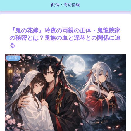
配信・周辺情報
『鬼の花嫁』玲夜の両親の正体・鬼龍院家
の秘密とは？鬼族の血と深琴との関係に迫
る
未分類