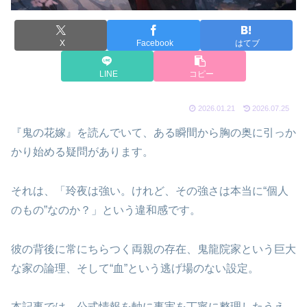
X
Facebook
はてブ
LINE
コピー
2026.01.21
2026.07.25
『鬼の花嫁』を読んでいて、ある瞬間から胸の奥に引っか
かり始める疑問があります。
それは、「玲夜は強い。けれど、その強さは本当に“個人
のもの”なのか？」という違和感です。
彼の背後に常にちらつく両親の存在、鬼龍院家という巨大
な家の論理、そして“血”という逃げ場のない設定。
本記事では、公式情報を軸に事実を丁寧に整理したうえ