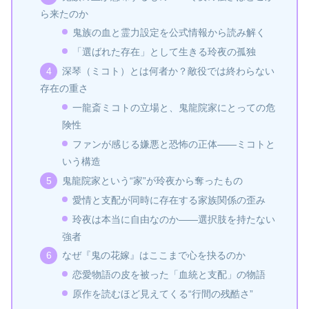
ら来たのか
鬼族の血と霊力設定を公式情報から読み解く
「選ばれた存在」として生きる玲夜の孤独
深琴（ミコト）とは何者か？敵役では終わらない
存在の重さ
一龍斎ミコトの立場と、鬼龍院家にとっての危
険性
ファンが感じる嫌悪と恐怖の正体――ミコトと
いう構造
鬼龍院家という“家”が玲夜から奪ったもの
愛情と支配が同時に存在する家族関係の歪み
玲夜は本当に自由なのか――選択肢を持たない
強者
なぜ『鬼の花嫁』はここまで心を抉るのか
恋愛物語の皮を被った「血統と支配」の物語
原作を読むほど見えてくる“行間の残酷さ”