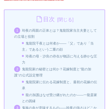
目次
玲夜の両親の正体とは？鬼龍院家当主夫妻として
の立場と役割
鬼龍院千夜とは何者か――「父」であり「当
主」であるという二重の顔
玲夜の母・沙良の存在が物語に与える静かな圧
力
鬼龍院家の秘密とは何か？花嫁制度と“龍の加
護”の公式設定整理
鬼龍院家に伝わる花嫁制度と、最初の花嫁の伝
承
龍の加護はなぜ受け継がれたのか――一龍斎家
との因縁
鬼族の血が意味するもの――玲夜の強さはどこか