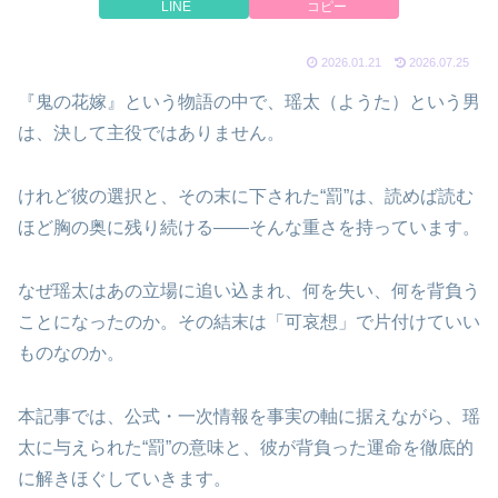
LINE
コピー
2026.01.21
2026.07.25
『鬼の花嫁』という物語の中で、瑶太（ようた）という男
は、決して主役ではありません。
けれど彼の選択と、その末に下された“罰”は、読めば読む
ほど胸の奥に残り続ける――そんな重さを持っています。
なぜ瑶太はあの立場に追い込まれ、何を失い、何を背負う
ことになったのか。その結末は「可哀想」で片付けていい
ものなのか。
本記事では、公式・一次情報を事実の軸に据えながら、瑶
太に与えられた“罰”の意味と、彼が背負った運命を徹底的
に解きほぐしていきます。