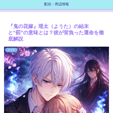
配信・周辺情報
『鬼の花嫁』瑶太（ようた）の結末
と“罰”の意味とは？彼が背負った運命を徹
底解説
未分類