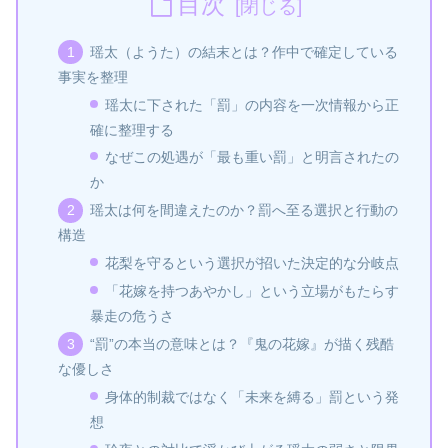
目次
瑶太（ようた）の結末とは？作中で確定している
事実を整理
瑶太に下された「罰」の内容を一次情報から正
確に整理する
なぜこの処遇が「最も重い罰」と明言されたの
か
瑶太は何を間違えたのか？罰へ至る選択と行動の
構造
花梨を守るという選択が招いた決定的な分岐点
「花嫁を持つあやかし」という立場がもたらす
暴走の危うさ
“罰”の本当の意味とは？『鬼の花嫁』が描く残酷
な優しさ
身体的制裁ではなく「未来を縛る」罰という発
想