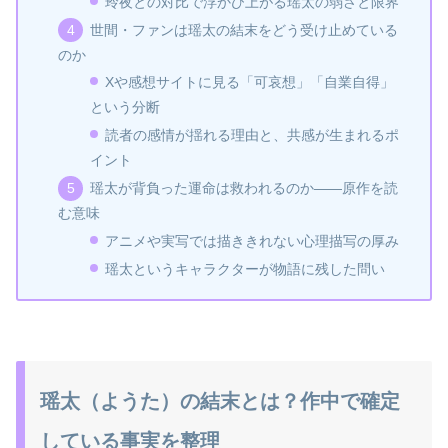
玲夜との対比で浮かび上がる瑶太の弱さと限界
世間・ファンは瑶太の結末をどう受け止めている
のか
Xや感想サイトに見る「可哀想」「自業自得」
という分断
読者の感情が揺れる理由と、共感が生まれるポ
イント
瑶太が背負った運命は救われるのか――原作を読
む意味
アニメや実写では描ききれない心理描写の厚み
瑶太というキャラクターが物語に残した問い
瑶太（ようた）の結末とは？作中で確定
している事実を整理