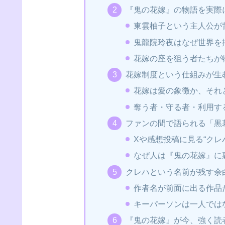
『鬼の花嫁』の物語を実際
東雲柚子という主人公が背
鬼龍院玲夜はなぜ世界を
花嫁の座を狙う者たちが
花嫁制度という仕組みが生
花嫁は愛の象徴か、それ
奪う者・守る者・利用す
ファンの間で語られる「黒
Xや感想投稿に見る“クレ
なぜ人は『鬼の花嫁』に
クレハという名前が残す余
作者名が前面に出る作品
キーパーソンは一人では
『鬼の花嫁』が今、強く読