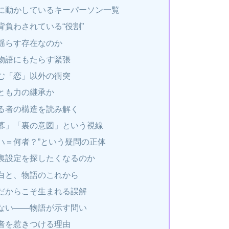
に動かしているキーパーソン一覧
負わされている“役割”
揺らす存在なのか
物語にもたらす緊張
む「恋」以外の衝突
とも力の継承か
る者の構造を読み解く
幕」「裏の意図」という視線
ハ＝何者？”という疑問の正体
裏設定を探したくなるのか
白と、物語のこれから
だからこそ生まれる誤解
ない――物語が示す問い
者を惹きつける理由