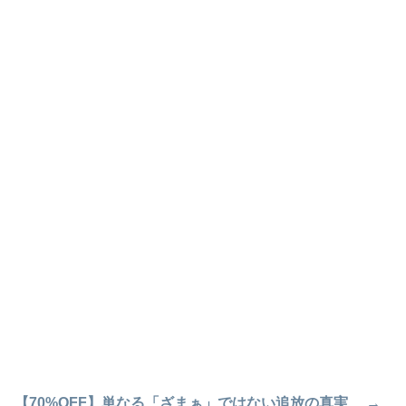
【70%OFF】単なる「ざまぁ」ではない追放の真実… →