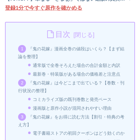
登録1分で今すぐ原作を確かめる
目次
『鬼の花嫁』漫画全巻の値段はいくら？【まず結
論を整理】
通常版で全巻そろえた場合の合計金額と内訳
最新巻・特装版がある場合の価格差と注意点
『鬼の花嫁』は今どこまで出ている？【巻数・刊
行状況の整理】
コミカライズ版の既刊巻数と発売ペース
漫画版と原作小説が混同されやすい理由
『鬼の花嫁』をお得に読む方法【割引・特典の考
え方】
電子書籍ストアの初回クーポンはどう効くのか