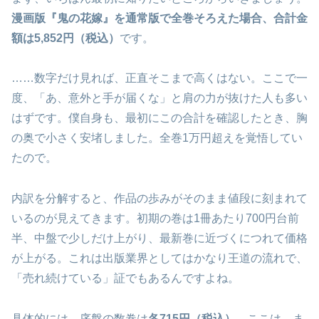
漫画版『鬼の花嫁』を通常版で全巻そろえた場合、合計金
額は5,852円（税込）
です。
……数字だけ見れば、正直そこまで高くはない。ここで一
度、「あ、意外と手が届くな」と肩の力が抜けた人も多い
はずです。僕自身も、最初にこの合計を確認したとき、胸
の奥で小さく安堵しました。全巻1万円超えを覚悟してい
たので。
内訳を分解すると、作品の歩みがそのまま値段に刻まれて
いるのが見えてきます。初期の巻は1冊あたり700円台前
半、中盤で少しだけ上がり、最新巻に近づくにつれて価格
が上がる。これは出版業界としてはかなり王道の流れで、
「売れ続けている」証でもあるんですよね。
具体的には、序盤の数巻は
各715円（税込）
。ここは、ま