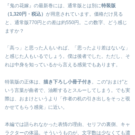
『鬼の花嫁』の最新巻には、通常版とは別に
特装版
（1,320円・税込）
が用意されています。価格だけ見る
と、通常版770円との差は約550円。この数字、どう感じ
ますか？
「高っ」と思った人もいれば、「思ったより差はないな」
と感じた人もいるでしょう。僕は後者でした。ただし、そ
れは中身を知っているから言える感覚でもあります。
特装版の正体は、
描き下ろし小冊子付き
。この“おまけ”と
いう言葉が曲者で、油断するとスルーしてしまう。でも実
際は、おまけというより「作者の机の引き出しをそっと覗
かせてもらう感覚」に近い。
本編では語られなかった表情の理由、セリフの裏側、キャ
ラクターの体温。そういうものが、文字数は少なくても濃