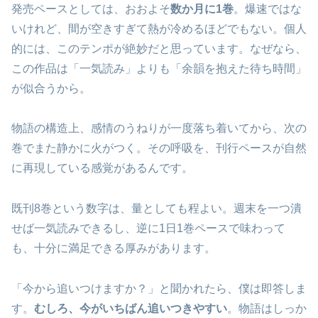
発売ペースとしては、おおよそ
数か月に1巻
。爆速ではな
いけれど、間が空きすぎて熱が冷めるほどでもない。個人
的には、このテンポが絶妙だと思っています。なぜなら、
この作品は「一気読み」よりも「余韻を抱えた待ち時間」
が似合うから。
物語の構造上、感情のうねりが一度落ち着いてから、次の
巻でまた静かに火がつく。その呼吸を、刊行ペースが自然
に再現している感覚があるんです。
既刊8巻という数字は、量としても程よい。週末を一つ潰
せば一気読みできるし、逆に1日1巻ペースで味わって
も、十分に満足できる厚みがあります。
「今から追いつけますか？」と聞かれたら、僕は即答しま
す。
むしろ、今がいちばん追いつきやすい
。物語はしっか