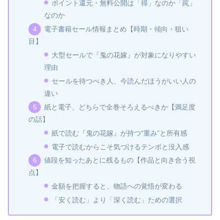
ポイント還元・無料公開は「得」なのか「罠」
なのか
電子書籍セール情報まとめ【時期・傾向・狙い
目】
大型セールで『鬼の花嫁』が対象になりやすい
理由
セールを待つべき人、今読んだほうがいい人の
違い
紙と電子、どちらで全巻そろえるべきか【満足度
の話】
紙で読む『鬼の花嫁』が持つ“重み”と所有感
電子で読むからこそ気づけるテンポと没入感
値段を知ったあとに残るもの【作品と向き合う視
点】
金額を把握すると、物語への覚悟が変わる
「安く読む」より「深く読む」ための選択