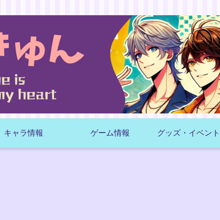
キャラ情報
ゲーム情報
グッズ・イベント