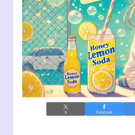
X
Facebook