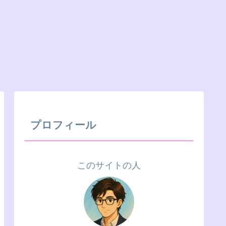
プロフィール
このサイトの人