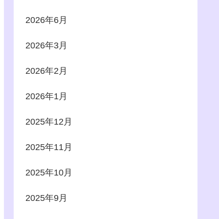
2026年6月
2026年3月
2026年2月
2026年1月
2025年12月
2025年11月
2025年10月
2025年9月