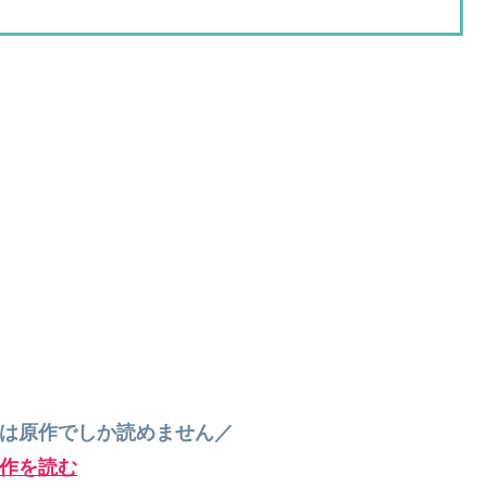
”は原作でしか読めません／
作を読む