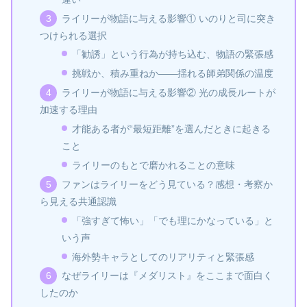
ライリーが物語に与える影響① いのりと司に突き
つけられる選択
「勧誘」という行為が持ち込む、物語の緊張感
挑戦か、積み重ねか――揺れる師弟関係の温度
ライリーが物語に与える影響② 光の成長ルートが
加速する理由
才能ある者が“最短距離”を選んだときに起きる
こと
ライリーのもとで磨かれることの意味
ファンはライリーをどう見ている？感想・考察か
ら見える共通認識
「強すぎて怖い」「でも理にかなっている」と
いう声
海外勢キャラとしてのリアリティと緊張感
なぜライリーは『メダリスト』をここまで面白く
したのか