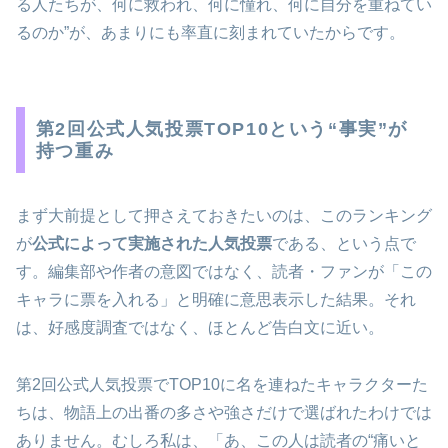
る人たちが、何に救われ、何に憧れ、何に自分を重ねてい
るのか”が、あまりにも率直に刻まれていたからです。
第2回公式人気投票TOP10という“事実”が
持つ重み
まず大前提として押さえておきたいのは、このランキング
が
公式によって実施された人気投票
である、という点で
す。編集部や作者の意図ではなく、読者・ファンが「この
キャラに票を入れる」と明確に意思表示した結果。それ
は、好感度調査ではなく、ほとんど告白文に近い。
第2回公式人気投票でTOP10に名を連ねたキャラクターた
ちは、物語上の出番の多さや強さだけで選ばれたわけでは
ありません。むしろ私は、「あ、この人は読者の“痛いと