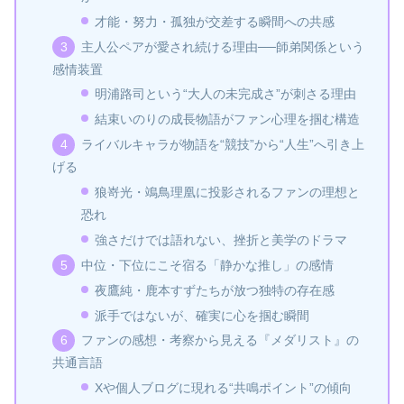
才能・努力・孤独が交差する瞬間への共感
主人公ペアが愛され続ける理由──師弟関係という
感情装置
明浦路司という“大人の未完成さ”が刺さる理由
結束いのりの成長物語がファン心理を掴む構造
ライバルキャラが物語を“競技”から“人生”へ引き上
げる
狼嵜光・鴗鳥理凰に投影されるファンの理想と
恐れ
強さだけでは語れない、挫折と美学のドラマ
中位・下位にこそ宿る「静かな推し」の感情
夜鷹純・鹿本すずたちが放つ独特の存在感
派手ではないが、確実に心を掴む瞬間
ファンの感想・考察から見える『メダリスト』の
共通言語
Xや個人ブログに現れる“共鳴ポイント”の傾向