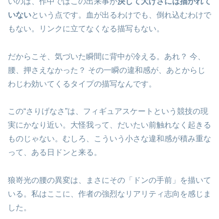
いのは、作中ではこの出来事が
決して大げさには描かれて
いない
という点です。血が出るわけでも、倒れ込むわけで
もない。リンクに立てなくなる描写もない。
だからこそ、気づいた瞬間に背中が冷える。あれ？ 今、
腰、押さえなかった？ その一瞬の違和感が、あとからじ
わじわ効いてくるタイプの描写なんです。
この“さりげなさ”は、フィギュアスケートという競技の現
実にかなり近い。大怪我って、だいたい前触れなく起きる
ものじゃない。むしろ、こういう小さな違和感が積み重な
って、ある日ドンと来る。
狼嵜光の腰の異変は、まさにその「ドンの手前」を描いて
いる。私はここに、作者の強烈なリアリティ志向を感じま
した。