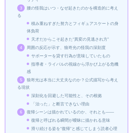
腰の怪我はいつ・なぜ起きたのかを構造的に考え
る
積み重ねすぎた努力とフィギュアスケートの身
体負荷
天才だからこそ起きた“異変の見逃され方”
周囲の反応が示す、狼嵜光の怪我の深刻度
サポーターを貸す行為が意味していたもの
指導者・ライバルの視線から浮かび上がる危機
感
狼嵜光は本当に大丈夫なのか？公式描写から考え
る現状
深刻化を回避した可能性と、その根拠
「治った」と断言できない理由
復帰シーンは描かれているのか、それとも――
復帰と呼ばれる瞬間が曖昧に描かれる意味
滑り続ける姿を“復帰”と感じてしまう読者心理