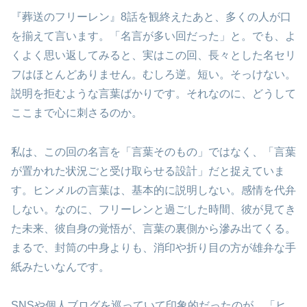
『葬送のフリーレン』8話を観終えたあと、多くの人が口
を揃えて言います。「名言が多い回だった」と。でも、よ
くよく思い返してみると、実はこの回、長々とした名セリ
フはほとんどありません。むしろ逆。短い。そっけない。
説明を拒むような言葉ばかりです。それなのに、どうして
ここまで心に刺さるのか。
私は、この回の名言を「言葉そのもの」ではなく、「言葉
が置かれた状況ごと受け取らせる設計」だと捉えていま
す。ヒンメルの言葉は、基本的に説明しない。感情を代弁
しない。なのに、フリーレンと過ごした時間、彼が見てき
た未来、彼自身の覚悟が、言葉の裏側から滲み出てくる。
まるで、封筒の中身よりも、消印や折り目の方が雄弁な手
紙みたいなんです。
SNSや個人ブログを巡っていて印象的だったのが、「ヒ