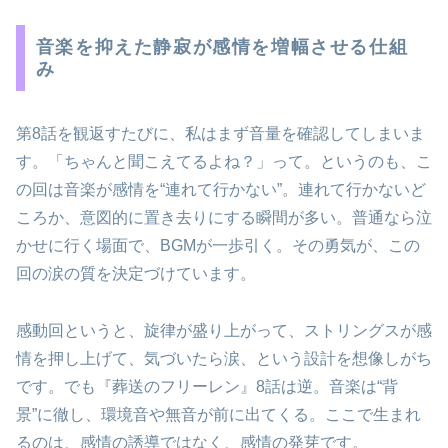
音楽を抑えた静寂が感情を増幅させる仕組
み
第8話を観返すたびに、私はまず音量を確認してしまいま
す。「ちゃんと聞こえてるよね？」って。というのも、こ
の回は音楽が感情を“連れて行かない”。連れて行かないど
ころか、意図的に置き去りにする瞬間が多い。普通なら泣
かせに行く場面で、BGMが一歩引く。その勇気が、この
回の涙の質を決定づけています。
感動回というと、旋律が盛り上がって、ストリングスが感
情を押し上げて、気づいたら涙、という設計を想像しがち
です。でも『葬送のフリーレン』8話は逆。音楽は“背
景”に徹し、環境音や無音が前に出てくる。ここで生まれ
るのは、感情の誘導ではなく、感情の発芽です。