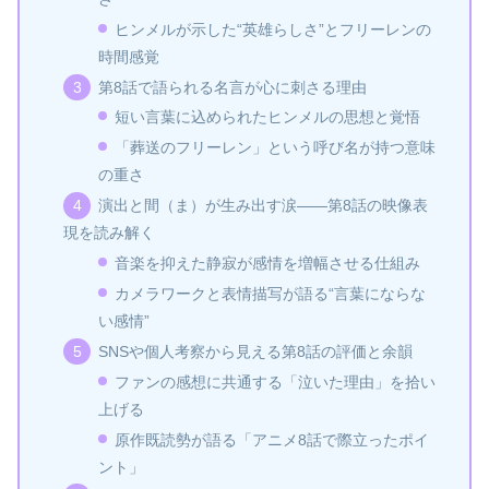
ヒンメルが示した“英雄らしさ”とフリーレンの
時間感覚
第8話で語られる名言が心に刺さる理由
短い言葉に込められたヒンメルの思想と覚悟
「葬送のフリーレン」という呼び名が持つ意味
の重さ
演出と間（ま）が生み出す涙――第8話の映像表
現を読み解く
音楽を抑えた静寂が感情を増幅させる仕組み
カメラワークと表情描写が語る“言葉にならな
い感情”
SNSや個人考察から見える第8話の評価と余韻
ファンの感想に共通する「泣いた理由」を拾い
上げる
原作既読勢が語る「アニメ8話で際立ったポイ
ント」