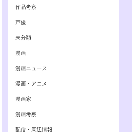
作品考察
声優
未分類
漫画
漫画ニュース
漫画・アニメ
漫画家
漫画考察
配信・周辺情報