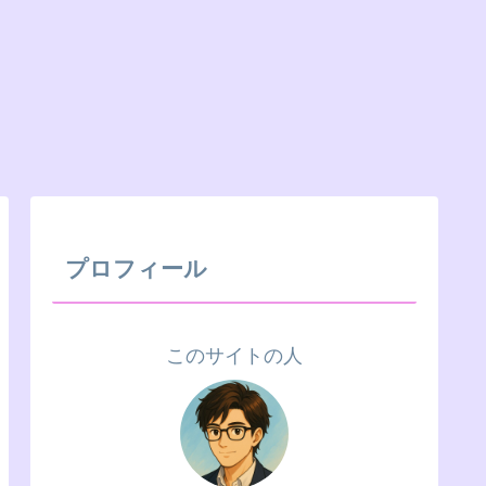
プロフィール
このサイトの人