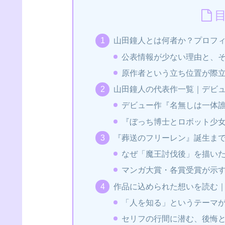
山田鐘人とは何者か？プロフ
公表情報が少ない理由と、
原作者という立ち位置が際
山田鐘人の代表作一覧｜デビ
デビュー作『名無しは一体
『ぼっち博士とロボット少
『葬送のフリーレン』誕生ま
なぜ「魔王討伐後」を描いた
マンガ大賞・各賞受賞が示す
作品に込められた想いを読む
「人を知る」というテーマ
セリフの行間に潜む、後悔