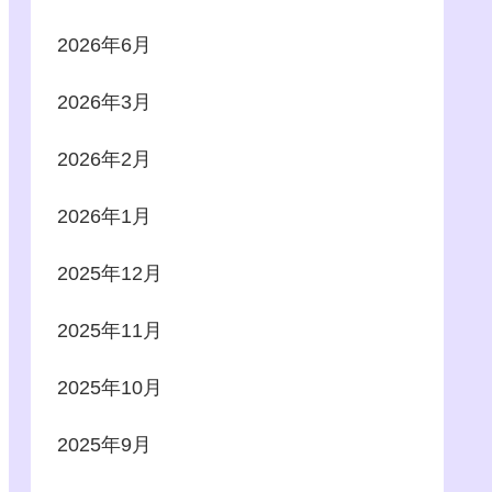
2026年6月
2026年3月
2026年2月
2026年1月
2025年12月
2025年11月
2025年10月
2025年9月