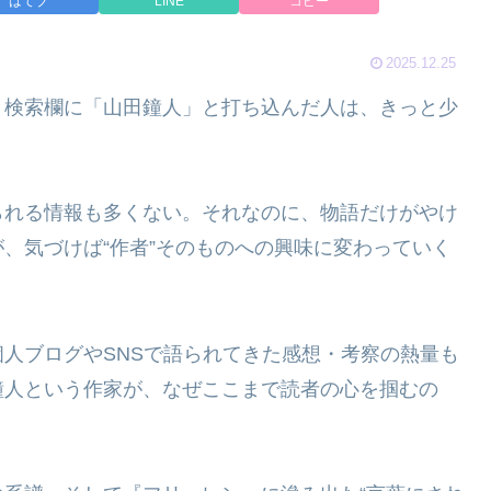
はてブ
LINE
コピー
2025.12.25
と検索欄に「山田鐘人」と打ち込んだ人は、きっと少
られる情報も多くない。それなのに、物語だけがやけ
、気づけば“作者”そのものへの興味に変わっていく
人ブログやSNSで語られてきた感想・考察の熱量も
鐘人という作家が、なぜここまで読者の心を掴むの