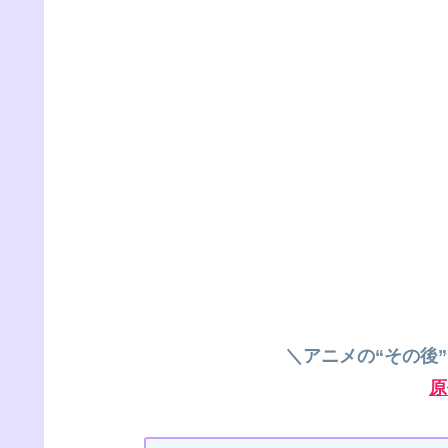
＼アニメの“その後
原