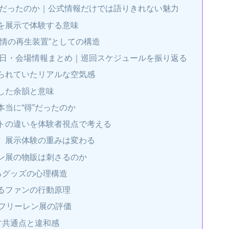
何だったのか｜公式情報だけでは語りきれない魅力
を展示で体験する意味
情の再生装置”としての構造
催日・会場情報まとめ｜巡回スケジュールを振り返る
られていたリアルな空気感
した余韻と意味
当に“得”だったのか
トの違いを体験者視点で考える
、展示体験の重みは変わる
ン展の物販は刺さるのか
るグッズの心理構造
るファンの行動原理
のフリーレン展の評価
示す共通点と違和感