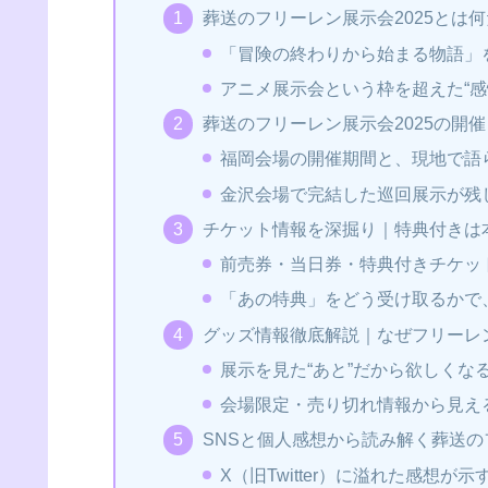
葬送のフリーレン展示会2025とは
「冒険の終わりから始まる物語」
アニメ展示会という枠を超えた“感
葬送のフリーレン展示会2025の開
福岡会場の開催期間と、現地で語
金沢会場で完結した巡回展示が残
チケット情報を深掘り｜特典付きは本
前売券・当日券・特典付きチケッ
「あの特典」をどう受け取るかで
グッズ情報徹底解説｜なぜフリーレ
展示を見た“あと”だから欲しくな
会場限定・売り切れ情報から見え
SNSと個人感想から読み解く葬送
X（旧Twitter）に溢れた感想が