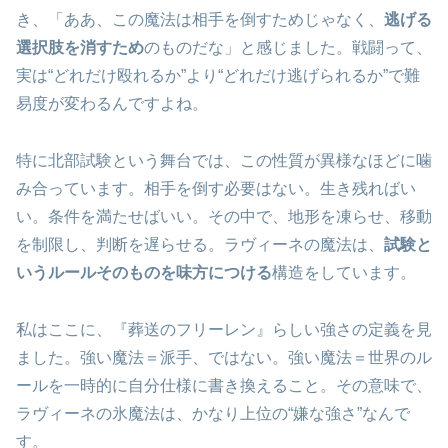
き、「ああ、この魔法は相手を倒すためじゃなく、
逃げる
選択肢を消すため
のものだな」と感じました。戦闘って、
実は“どれだけ殴れるか”より“どれだけ逃げられるか”で難
易度が変わるんですよね。
特に北部試験という舞台では、この性質が異様なほどに噛
み合っています。相手を倒す必要はない。生き残ればい
い。条件を満たせばいい。その中で、地形を凍らせ、移動
を制限し、判断を遅らせる。ラヴィーネの魔法は、
試験と
いうルールそのものを味方につける
構造をしています。
私はここに、『葬送のフリーレン』らしい強さの定義を見
ました。強い魔法＝派手、ではない。強い魔法＝世界のル
ールを一時的に自分仕様に書き換えること。その意味で、
ラヴィーネの氷魔法は、かなり上位の“嫌な強さ”なんで
す。