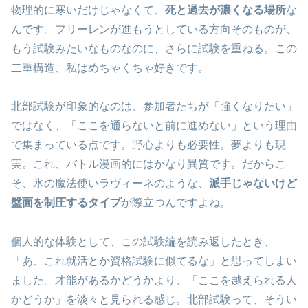
物理的に寒いだけじゃなくて、
死と過去が濃くなる場所
な
んです。フリーレンが進もうとしている方向そのものが、
もう試験みたいなものなのに、さらに試験を重ねる。この
二重構造、私はめちゃくちゃ好きです。
北部試験が印象的なのは、参加者たちが「強くなりたい」
ではなく、「ここを通らないと前に進めない」という理由
で集まっている点です。野心よりも必要性。夢よりも現
実。これ、バトル漫画的にはかなり異質です。だからこ
そ、氷の魔法使いラヴィーネのような、
派手じゃないけど
盤面を制圧するタイプ
が際立つんですよね。
個人的な体験として、この試験編を読み返したとき、
「あ、これ就活とか資格試験に似てるな」と思ってしまい
ました。才能があるかどうかより、「ここを越えられる人
かどうか」を淡々と見られる感じ。北部試験って、そうい