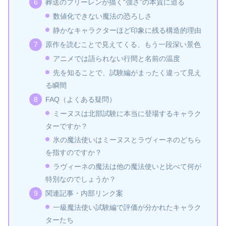
葬送のフリーレンが描く“強さ”の本質に迫る
数値化できない魔法の恐ろしさ
静かなキャラクターほど印象に残る構造的理由
原作を読むことで見えてくる、もう一段深い景色
アニメでは語られない行間と名前の温度
先を知ることで、試験編がまったく違って見え
る瞬間
FAQ（よくある疑問）
ミーヌスは北部試験に本当に登場するキャラク
ターですか？
氷の魔法使いはミーヌスとラヴィーネのどちら
を指すのですか？
ラヴィーネの魔法は他の魔法使いと比べて何が
特別なのでしょうか？
関連記事・内部リンク案
一級魔法使い試験編で評価が分かれたキャラク
ターたち