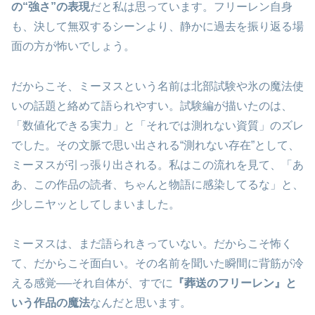
の“強さ”の表現
だと私は思っています。フリーレン自身
も、決して無双するシーンより、静かに過去を振り返る場
面の方が怖いでしょう。
だからこそ、ミーヌスという名前は北部試験や氷の魔法使
いの話題と絡めて語られやすい。試験編が描いたのは、
「数値化できる実力」と「それでは測れない資質」のズレ
でした。その文脈で思い出される“測れない存在”として、
ミーヌスが引っ張り出される。私はこの流れを見て、「あ
あ、この作品の読者、ちゃんと物語に感染してるな」と、
少しニヤッとしてしまいました。
ミーヌスは、まだ語られきっていない。だからこそ怖く
て、だからこそ面白い。その名前を聞いた瞬間に背筋が冷
える感覚──それ自体が、すでに
『葬送のフリーレン』と
いう作品の魔法
なんだと思います。