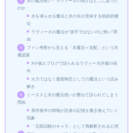
氷の魔法使い・ラヴィーネの強さはどこにあった
のか
水を凍らせる魔法と氷の矢が意味する戦術的優
位
ラヴィーネの魔法が“派手ではないのに怖い”理
由
ファン考察から見える「氷魔法＝支配」という共
通認識
Xや個人ブログで語られるラヴィーネ評価の傾
向
火力ではなく盤面制圧としての魔法という読み
解き
ミーヌスと氷の魔法使いが重ねて語られてしまう
理由
原作後半の情報が読者の記憶を書き換えていく
現象
「北部試験のキャラ」として再解釈される心理