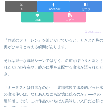
X
Facebook
はてブ
LINE
コピー
2025.12.21
『葬送のフリーレン』を追いかけていると、ときどき胸の
奥がひやりと冷える瞬間があります。
それは派手な戦闘シーンではなく、名前がぽつりと落とさ
れただけの存在や、静かに場を支配する魔法が語られたと
き。
「ミーヌスとは何者なのか」「北部試験で印象的だった氷
の魔法使いは、なぜあんなにも記憶に残るのか」──その
違和感こそが、この作品のいちばん美味しい入口だと私は