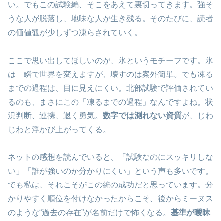
い。でもこの試験編、そこをあえて裏切ってきます。強そ
うな人が脱落し、地味な人が生き残る。そのたびに、読者
の価値観が少しずつ凍らされていく。
ここで思い出してほしいのが、氷というモチーフです。氷
は一瞬で世界を変えますが、壊すのは案外簡単。でも凍る
までの過程は、目に見えにくい。北部試験で評価されてい
るのも、まさにこの「凍るまでの過程」なんですよね。状
況判断、連携、退く勇気。
数字では測れない資質
が、じわ
じわと浮かび上がってくる。
ネットの感想を読んでいると、「試験なのにスッキリしな
い」「誰が強いのか分かりにくい」という声も多いです。
でも私は、それこそがこの編の成功だと思っています。分
かりやすく順位を付けなかったからこそ、後からミーヌス
のような“過去の存在”が名前だけで怖くなる。
基準が曖昧