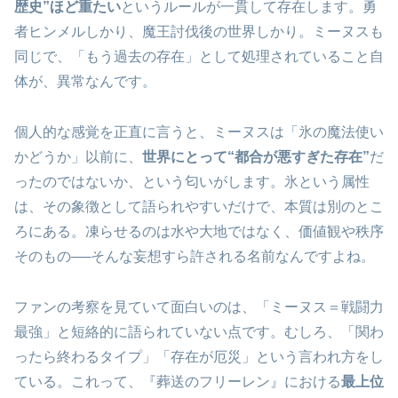
歴史”ほど重たい
というルールが一貫して存在します。勇
者ヒンメルしかり、魔王討伐後の世界しかり。ミーヌスも
同じで、「もう過去の存在」として処理されていること自
体が、異常なんです。
個人的な感覚を正直に言うと、ミーヌスは「氷の魔法使い
かどうか」以前に、
世界にとって“都合が悪すぎた存在”
だ
ったのではないか、という匂いがします。氷という属性
は、その象徴として語られやすいだけで、本質は別のとこ
ろにある。凍らせるのは水や大地ではなく、価値観や秩序
そのもの──そんな妄想すら許される名前なんですよね。
ファンの考察を見ていて面白いのは、「ミーヌス＝戦闘力
最強」と短絡的に語られていない点です。むしろ、「関わ
ったら終わるタイプ」「存在が厄災」という言われ方をし
ている。これって、『葬送のフリーレン』における
最上位