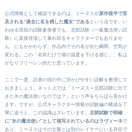
公式情報として確認できるのは、ミーヌスが
原作後半で言
及される“過去に名を残した魔女”である
という点です。い
わゆる現役の試験参加者でも、北部試験（一級魔法使い試
験）に直接登場して暴れ回るキャラクターでもありませ
ん。にもかかわらず、作品内でその名が出た瞬間、空気が
変わる。この「名前だけで場の温度を下げる感じ」、私は
かなりフリーレン的だと思っています。
ここで一度、読者の頭の中に浮かびやすい誤解を整理して
おきましょう。ネット上では「ミーヌス＝北部試験に出て
きた氷の魔法使いなのでは？」という声をちらほら見かけ
ます。ですが、公式キャラクター情報や試験編の構成を丁
寧に追うと、この認識はズレています。
北部試験で明確
に“氷の魔法使い”として描写されているのはラヴィーネ
で
あり、ミーヌスはその文脈とは別のレイヤーにいる存在で