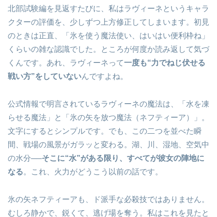
北部試験編を見返すたびに、私はラヴィーネというキャラ
クターの評価を、少しずつ上方修正してしまいます。初見
のときは正直、「氷を使う魔法使い、はいはい便利枠ね」
くらいの雑な認識でした。ところが何度か読み返して気づ
くんです。あれ、ラヴィーネって
一度も“力でねじ伏せる
戦い方”をしていない
んですよね。
公式情報で明言されているラヴィーネの魔法は、「水を凍
らせる魔法」と「氷の矢を放つ魔法（ネフティーア）」。
文字にするとシンプルです。でも、この二つを並べた瞬
間、戦場の風景がガラッと変わる。湖、川、湿地、空気中
の水分──
そこに“水”がある限り、すべてが彼女の陣地に
なる
。これ、火力がどうこう以前の話です。
氷の矢ネフティーアも、ド派手な必殺技ではありません。
むしろ静かで、鋭くて、逃げ場を奪う。私はこれを見たと