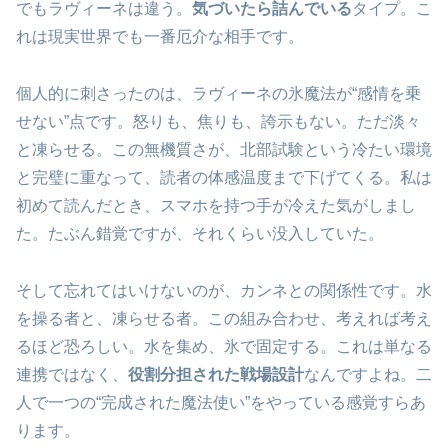
でもラヴィーネは違う。
気づいたら詰んでいる
タイプ。こ
れは現実世界でも一番厄介な相手です。
個人的に刺さったのは、ラヴィーネの氷魔法が“感情を乗
せない”点です。怒りも、焦りも、誇示もない。ただ淡々
と凍らせる。この無機質さが、北部試験という冷たい環境
と完璧に重なって、読者の体感温度まで下げてくる。私は
初めて読んだとき、スマホを持つ手が冷えた気がしまし
た。たぶん錯覚ですが、それくらい没入していた。
そして忘れてはいけないのが、カンネとの関係性です。水
を操る者と、凍らせる者。この組み合わせ、考えれば考え
るほど恐ろしい。水を集め、氷で固定する。これは単なる
連携ではなく、
役割分担された戦場設計
なんですよね。二
人で一つの“完成された魔法使い”をやっている感覚すらあ
ります。