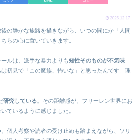
はてブ
LINE
コピー
2025.12.17
伐後の静かな旅路を描きながら、いつの間にか「人間
こちらの心に置いていきます。
テールは、派手な暴力よりも
知性そのものが不気味
私は初見で「この魔族、怖いな」と思ったんです。理
だ
研究している
。その距離感が、フリーレン世界にお
暴いているように感じました。
つ、個人考察や読者の受け止めも踏まえながら、ソリ