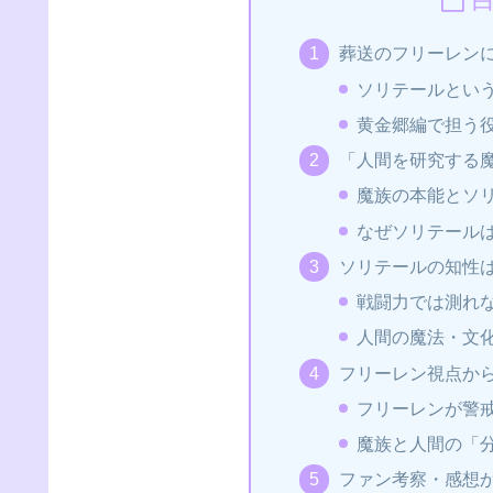
葬送のフリーレン
ソリテールとい
黄金郷編で担う
「人間を研究する
魔族の本能とソ
なぜソリテール
ソリテールの知性
戦闘力では測れな
人間の魔法・文
フリーレン視点か
フリーレンが警
魔族と人間の「
ファン考察・感想