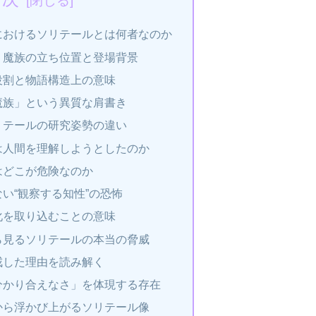
におけるソリテールとは何者なのか
う魔族の立ち位置と登場背景
役割と物語構造上の意味
魔族」という異質な肩書き
リテールの研究姿勢の違い
は人間を理解しようとしたのか
はどこが危険なのか
い“観察する知性”の恐怖
化を取り込むことの意味
ら見るソリテールの本当の脅威
戒した理由を読み解く
分かり合えなさ」を体現する存在
から浮かび上がるソリテール像