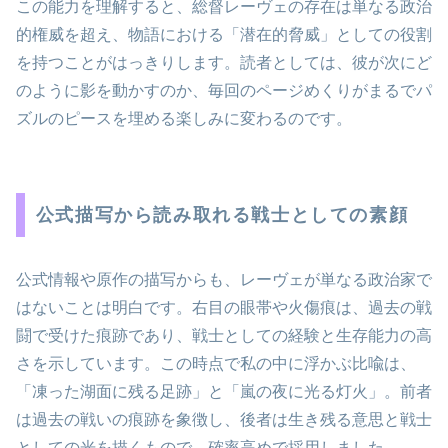
この能力を理解すると、総督レーヴェの存在は単なる政治
的権威を超え、物語における「潜在的脅威」としての役割
を持つことがはっきりします。読者としては、彼が次にど
のように影を動かすのか、毎回のページめくりがまるでパ
ズルのピースを埋める楽しみに変わるのです。
公式描写から読み取れる戦士としての素顔
公式情報や原作の描写からも、レーヴェが単なる政治家で
はないことは明白です。右目の眼帯や火傷痕は、過去の戦
闘で受けた痕跡であり、戦士としての経験と生存能力の高
さを示しています。この時点で私の中に浮かぶ比喩は、
「凍った湖面に残る足跡」と「嵐の夜に光る灯火」。前者
は過去の戦いの痕跡を象徴し、後者は生き残る意思と戦士
としての光を描くもので、確率高めで採用しました。