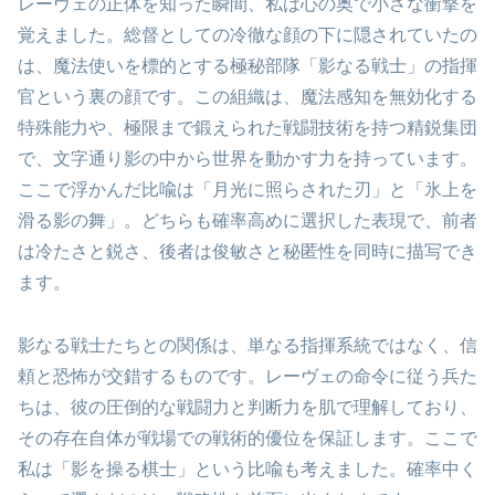
レーヴェの正体を知った瞬間、私は心の奥で小さな衝撃を
覚えました。総督としての冷徹な顔の下に隠されていたの
は、魔法使いを標的とする極秘部隊「影なる戦士」の指揮
官という裏の顔です。この組織は、魔法感知を無効化する
特殊能力や、極限まで鍛えられた戦闘技術を持つ精鋭集団
で、文字通り影の中から世界を動かす力を持っています。
ここで浮かんだ比喩は「月光に照らされた刃」と「氷上を
滑る影の舞」。どちらも確率高めに選択した表現で、前者
は冷たさと鋭さ、後者は俊敏さと秘匿性を同時に描写でき
ます。
影なる戦士たちとの関係は、単なる指揮系統ではなく、信
頼と恐怖が交錯するものです。レーヴェの命令に従う兵た
ちは、彼の圧倒的な戦闘力と判断力を肌で理解しており、
その存在自体が戦場での戦術的優位を保証します。ここで
私は「影を操る棋士」という比喩も考えました。確率中く