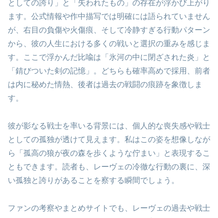
としての誇り」と「失われたもの」の存在が浮かび上がり
ます。公式情報や作中描写では明確には語られていません
が、右目の負傷や火傷痕、そして冷静すぎる行動パターン
から、彼の人生における多くの戦いと選択の重みを感じま
す。ここで浮かんだ比喩は「氷河の中に閉ざされた炎」と
「錆びついた剣の記憶」。どちらも確率高めで採用、前者
は内に秘めた情熱、後者は過去の戦闘の痕跡を象徴しま
す。
彼が影なる戦士を率いる背景には、個人的な喪失感や戦士
としての孤独が透けて見えます。私はこの姿を想像しなが
ら「孤高の狼が夜の森を歩くような佇まい」と表現するこ
ともできます。読者も、レーヴェの冷徹な行動の裏に、深
い孤独と誇りがあることを察する瞬間でしょう。
ファンの考察やまとめサイトでも、レーヴェの過去や戦士