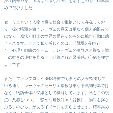
潜在的脅威を、後者は冷徹な計画性を示すもので、確率高
めで選びました。
ゼーリエという人物は魔法社会で重鎮として存在してお
り、彼の暗殺を狙うレーヴェの意図は単なる個人的恨みで
はなく、魔法と戦士の世界の構造そのものに挑む行動に感
じられます。ここで私が感じたのは、「戦場の駒を超え
た、心理と戦略のゲーム」。レーヴェの冷静さと影なる戦
士の動きの連動を見ると、計算された緊張感が心臓を押す
ようです。
また、ファンブログやSNS考察でも多くの人が指摘して
いる通り、レーヴェのゼーリエ暗殺は単なる戦闘行為では
なく、物語全体の伏線として機能しています。私もこの視
点に共感しつつ、「静かな暗殺計画の背後に、物語を揺さ
ぶる手のひら」があるイメージを膨らませます。確率高め