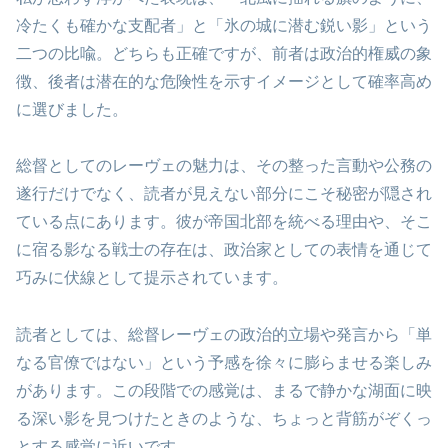
冷たくも確かな支配者」と「氷の城に潜む鋭い影」という
二つの比喩。どちらも正確ですが、前者は政治的権威の象
徴、後者は潜在的な危険性を示すイメージとして確率高め
に選びました。
総督としてのレーヴェの魅力は、その整った言動や公務の
遂行だけでなく、読者が見えない部分にこそ秘密が隠され
ている点にあります。彼が帝国北部を統べる理由や、そこ
に宿る影なる戦士の存在は、政治家としての表情を通じて
巧みに伏線として提示されています。
読者としては、総督レーヴェの政治的立場や発言から「単
なる官僚ではない」という予感を徐々に膨らませる楽しみ
があります。この段階での感覚は、まるで静かな湖面に映
る深い影を見つけたときのような、ちょっと背筋がぞくっ
とする感覚に近いです。