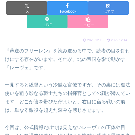
X
Facebook
はてブ
LINE
コピー
2025.12.13
2025.12.14
『葬送のフリーレン』を読み進める中で、読者の目を釘付
けにする存在がいます。それが、北の帝国を影で動かす
「レーヴェ」です。
一見すると総督という冷徹な官僚ですが、その裏には魔法
使いを狙う影なる戦士たちの指揮官としての顔が潜んでい
ます。どこか陰を帯びた佇まいと、右目に宿る戦いの痕
は、単なる敵役を超えた深みを感じさせます。
今回は、公式情報だけでは見えないレーヴェの正体や目