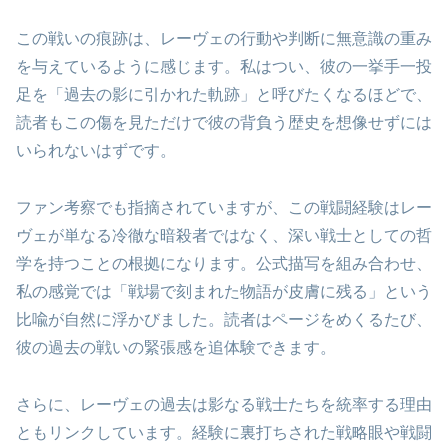
この戦いの痕跡は、レーヴェの行動や判断に無意識の重み
を与えているように感じます。私はつい、彼の一挙手一投
足を「過去の影に引かれた軌跡」と呼びたくなるほどで、
読者もこの傷を見ただけで彼の背負う歴史を想像せずには
いられないはずです。
ファン考察でも指摘されていますが、この戦闘経験はレー
ヴェが単なる冷徹な暗殺者ではなく、深い戦士としての哲
学を持つことの根拠になります。公式描写を組み合わせ、
私の感覚では「戦場で刻まれた物語が皮膚に残る」という
比喩が自然に浮かびました。読者はページをめくるたび、
彼の過去の戦いの緊張感を追体験できます。
さらに、レーヴェの過去は影なる戦士たちを統率する理由
ともリンクしています。経験に裏打ちされた戦略眼や戦闘