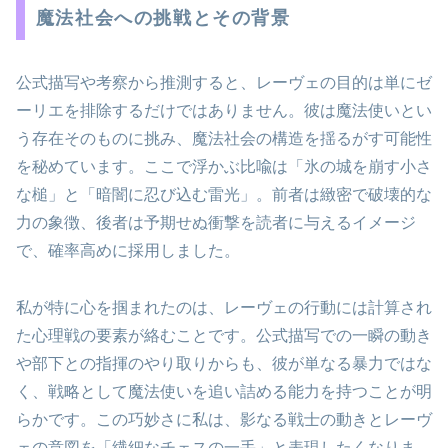
魔法社会への挑戦とその背景
公式描写や考察から推測すると、レーヴェの目的は単にゼ
ーリエを排除するだけではありません。彼は魔法使いとい
う存在そのものに挑み、魔法社会の構造を揺るがす可能性
を秘めています。ここで浮かぶ比喩は「氷の城を崩す小さ
な槌」と「暗闇に忍び込む雷光」。前者は緻密で破壊的な
力の象徴、後者は予期せぬ衝撃を読者に与えるイメージ
で、確率高めに採用しました。
私が特に心を掴まれたのは、レーヴェの行動には計算され
た心理戦の要素が絡むことです。公式描写での一瞬の動き
や部下との指揮のやり取りからも、彼が単なる暴力ではな
く、戦略として魔法使いを追い詰める能力を持つことが明
らかです。この巧妙さに私は、影なる戦士の動きとレーヴ
ェの意図を「繊細なチェスの一手」と表現したくなりま