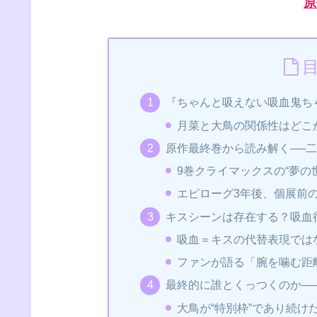
原
『ちゃんと吸えない吸血鬼ち
月菜と大鳥の関係性はどこ
原作最終巻から読み解く──
9巻クライマックスの“夢の
エピローグ3年後、個展前の
キスシーンは存在する？吸血行
吸血＝キスの代替表現では
ファンが語る「腕を噛む距
最終的に誰とくっつくのか──
大鳥が“特別枠”であり続け