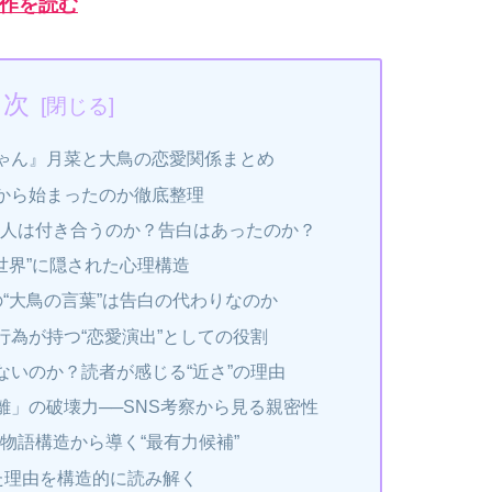
作を読む
目次
ゃん』月菜と大鳥の恋愛関係まとめ
から始まったのか徹底整理
二人は付き合うのか？告白はあったのか？
世界”に隠された心理構造
“大鳥の言葉”は告白の代わりなのか
為が持つ“恋愛演出”としての役割
ないのか？読者が感じる“近さ”の理由
離」の破壊力──SNS考察から見る親密性
物語構造から導く“最有力候補”
た理由を構造的に読み解く