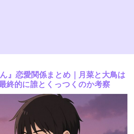
ん』恋愛関係まとめ｜月菜と大鳥は
最終的に誰とくっつくのか考察