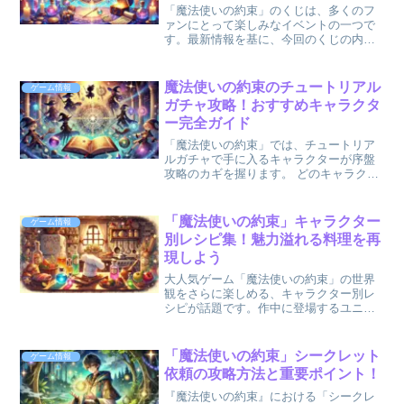
「魔法使いの約束」のくじは、多くのフ
ァンにとって楽しみなイベントの一つで
す。最新情報を基に、今回のくじの内容
や魅力的な当たりアイテムについて詳し
く解説します。さらに、当たりアイテム
を効率よく狙うための具体的なポイント
魔法使いの約束のチュートリアル
ゲーム情報
もご紹介！この記事を読め...
ガチャ攻略！おすすめキャラクタ
ー完全ガイド
「魔法使いの約束」では、チュートリア
ルガチャで手に入るキャラクターが序盤
攻略のカギを握ります。 どのキャラクタ
ーが序盤をスムーズに進めるのに最適な
のか、初心者でもわかりやすく解説しま
す。 この記事では、リセマラやガチャで
「魔法使いの約束」キャラクター
ゲーム情報
の選択に役立つおすす...
別レシピ集！魅力溢れる料理を再
現しよう
大人気ゲーム「魔法使いの約束」の世界
観をさらに楽しめる、キャラクター別レ
シピが話題です。作中に登場するユニー
クな料理を、私たちの身近な食材で再現
することで、まほやくの魅力を日常に取
り入れることができます。本記事では、
「魔法使いの約束」シークレット
ゲーム情報
ゲームの公式レシピブック...
依頼の攻略方法と重要ポイント！
『魔法使いの約束』における「シークレ