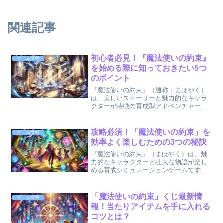
関連記事
初心者必見！『魔法使いの約束』
ゲーム情報
を始める際に知っておきたい5つ
のポイント
『魔法使いの約束』（通称：まほやく）
は、美しいストーリーと魅力的なキャラ
クターが特徴の育成型アドベンチャーゲ
ームです。これからまほやくを始めよう
としている初心者の方は、序盤で効率よ
く進めるためのコツを押さえることが重
攻略必須！「魔法使いの約束」を
ゲーム情報
要です。この記事では、ゲ...
効率よく楽しむための3つの秘訣
『魔法使いの約束』（まほやく）は、魅
力的なキャラクターと壮大な物語が楽し
める育成シミュレーションゲームです。
しかし、効率的に楽しむためには、育成
やイベント参加における重要なポイント
を押さえる必要があります。この記事で
「魔法使いの約束」くじ最新情
ゲーム情報
は、初心者から上級者まで...
報！当たりアイテムを手に入れる
コツとは？