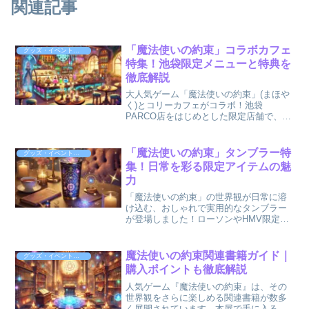
関連記事
「魔法使いの約束」コラボカフェ
グッズ・イベント情報
特集！池袋限定メニューと特典を
徹底解説
大人気ゲーム「魔法使いの約束」(まほや
く)とコリーカフェがコラボ！池袋
PARCO店をはじめとした限定店舗で、ゲ
ームの世界観を再現した特別なメニュー
が登場します。コラボメニューには、キ
ャラクターをイメージしたドリンクやフ
「魔法使いの約束」タンブラー特
グッズ・イベント情報
ード、期間限定の誕生日...
集！日常を彩る限定アイテムの魅
力
「魔法使いの約束」の世界観が日常に溶
け込む、おしゃれで実用的なタンブラー
が登場しました！ローソンやHMV限定で
販売されている「魔法使いの約束 CUP
COFFEE TUMBLER」は、キャラクター
をテーマにしたデザインが魅力的な一品
魔法使いの約束関連書籍ガイド｜
グッズ・イベント情報
です。今...
購入ポイントも徹底解説
人気ゲーム『魔法使いの約束』は、その
世界観をさらに楽しめる関連書籍が数多
く展開されています。本屋で手に入る画