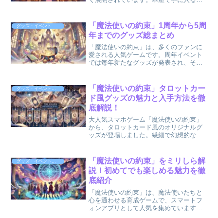
集やファンブック、コミックなど、初心
者からファンまで幅広く楽しめるライン
アップが揃っています。この記事では、
「魔法使いの約束」1周年から5周
グッズ・イベント情報
最新の関連書籍情報をもと...
年までのグッズ総まとめ
「魔法使いの約束」は、多くのファンに
愛される人気ゲームです。周年イベント
では毎年新たなグッズが発表され、その
デザイン性や実用性が話題を呼んでいま
す。この記事では、1周年から5周年まで
の「魔法使いの約束」のグッズを振り返
「魔法使いの約束」タロットカー
グッズ・イベント情報
り、それぞれの特徴や人...
ド風グッズの魅力と入手方法を徹
底解説！
大人気スマホゲーム「魔法使いの約束」
から、タロットカード風のオリジナルグ
ッズが登場しました。繊細で幻想的なデ
ザインが特徴のこれらのグッズは、ゲー
ムのファンのみならずタロット愛好家か
らも注目されています。本記事では、こ
「魔法使いの約束」をミリしら解
グッズ・イベント情報
の魅力的なグッズの特徴や...
説！初めてでも楽しめる魅力を徹
底紹介
「魔法使いの約束」は、魔法使いたちと
心を通わせる育成ゲームで、スマートフ
ォンアプリとして人気を集めています。
本作はストーリー性が高く、個性豊かな