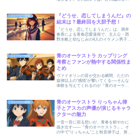
する聖地スポットを巡るための基本情報
と、富士山以外にも注目したい穴場スポ
ットを詳しくご紹介します。さらに、最
『どうせ、恋してしまうんだ』の
ストーリー情報
新情報をもとに、訪れる際の...
結末は？最終回を大胆予想！
『どうせ、恋してしまうんだ』は、満井
春香による青春恋愛漫画で、主人公・西
野水帆と幼なじみの4人のイケメン男子と
の恋模様を描いた作品です。 2025年1月
からアニメ化され、ますます注目を集め
ていますが、物語の結末がどのようにな
青のオーケストラ カップリング
ストーリー情報
るのか気になって...
考察とファンが熱中する関係性ま
とめ
ヴァイオリンの音が交わる瞬間、ただの
旋律以上の“感情”が響いてくる──そんな
体験を与えてくれるのが『青のオーケス
トラ』です。 物語は音楽青春ドラマであ
りながら、ファンの間では「どのカップ
リングが正史なのか？」「解釈一致の尊
青のオーケストラ りっちゃん律
ストーリー情報
さはどこにあるのか...
子とアスカの声優が演じるキャラ
クターの魅力
一音一音に宿る想いが、青春を鮮やかに
描き出す――『青のオーケストラ』。そ
の中で“りっちゃん”こと秋音律子は、努力
と不器用さを抱えた等身大のヒロインと