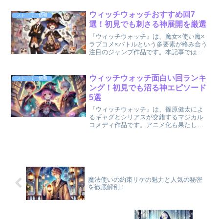
して多くのファンを惹きつけています。
そして対極に立つようで、同じ強さと脆
ウィッチウォッチおすすめ回7
ストーリー情報
さを背負っているの...
選！初見でも刺さる神展開を厳選
『ウィッチウォッチ』は、魔女×使い魔×
ラブコメ×バトルという多要素が絡み合う
注目のジャンプ作品です。本記事では
「ウィッチウォッチ エピソード おす
すめ 初見」と検索した方のために、初
めて読む人でも魅力が伝わるおすすめ神
ウィッチウォッチ面白い回ランキ
ストーリー情報
回を厳選して紹介します...
ング！初見でも沼る神エピソード
5選
『ウィッチウォッチ』は、篠原健太によ
るギャグとシリアスが交錯するマジカル
コメディ作品です。アニメ化も果たし話
題沸騰中の本作ですが、膨大なエピソー
ドの中からどれが本当に「面白い回」な
のか気になる方も多いはず。この記事で
は、『ウィッチウォッチ』...
魔法使いの約束リケの魅力と人気の秘密
を徹底解剖！