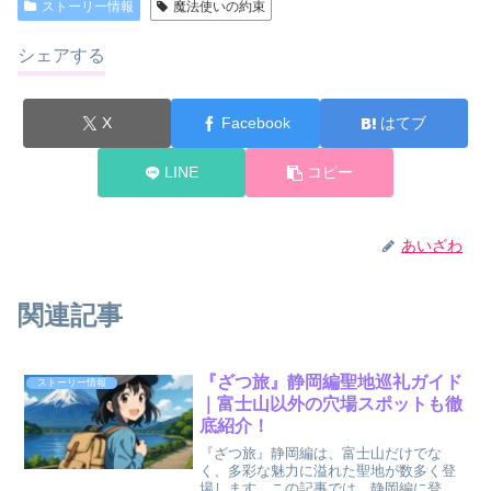
ストーリー情報
魔法使いの約束
シェアする
X
Facebook
はてブ
LINE
コピー
あいざわ
関連記事
『ざつ旅』静岡編聖地巡礼ガイド
ストーリー情報
｜富士山以外の穴場スポットも徹
底紹介！
『ざつ旅』静岡編は、富士山だけでな
く、多彩な魅力に溢れた聖地が数多く登
場します。この記事では、静岡編に登場