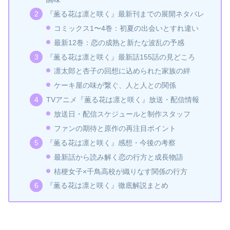
『薫る花は凛と咲く』最新刊までの展開ネタバレ
コミックス1〜4巻：初夏の出会いとすれ違い
最新12巻：恋の成熟と新たな波乱の予感
『薫る花は凛と咲く』最新話155話の見どころ
凛太郎と杏子の回想に込められた家族の絆
ケーキ屋の味が繋ぐ、人と人との関係
TVアニメ『薫る花は凛と咲く』放送・配信情報
放送日・配信スケジュールと制作スタッフ
ファンの期待と原作の再注目ポイント
『薫る花は凛と咲く』感想・今後の考察
最新話から読み解く恋の行方と成長物語
桔梗女子×千鳥高校が織りなす関係の行方
『薫る花は凛と咲く』徹底解説まとめ