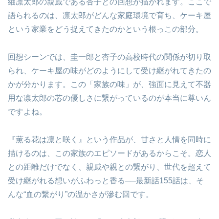
紬凛太郎の親戚である杏子との回想が描かれます。ここで
語られるのは、凛太郎がどんな家庭環境で育ち、ケーキ屋
という家業をどう捉えてきたのかという根っこの部分。
回想シーンでは、圭一郎と杏子の高校時代の関係が切り取
られ、ケーキ屋の味がどのようにして受け継がれてきたの
かが分かります。この「家族の味」が、強面に見えて不器
用な凛太郎の芯の優しさに繋がっているのが本当に尊いん
ですよね。
『薫る花は凛と咲く』という作品が、甘さと人情を同時に
描けるのは、この家族のエピソードがあるからこそ。恋人
との距離だけでなく、親戚や親との繋がり、世代を超えて
受け継がれる想いがふわっと香る──最新話155話は、そ
んな“血の繋がり”の温かさが滲む回です。