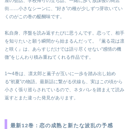
屋の会話、学校帰りの立ち話、一緒に歩く放課後の商店
街……小さなシーンに、“好き”の種が少しずつ芽吹いてい
くのがこの巻の醍醐味です。
私自身、序盤を読み返すたびに思うんです。恋って、相手
を知りたいと願う瞬間から始まるんだって。『薫る花は凛
と咲く』は、あらすじだけでは語り尽くせない“感情の機
微”をじんわり積み重ねてくれる作品です。
1〜4巻は、凛太郎と薫子が互いに一歩を踏み出し始め
る“初夏”の物語。最新話に繋がる伏線も、実はこの頃から
小さく張り巡らされているので、ネタバレを踏まえて読み
返すとまた違った発見があります。
最新12巻：恋の成熟と新たな波乱の予感