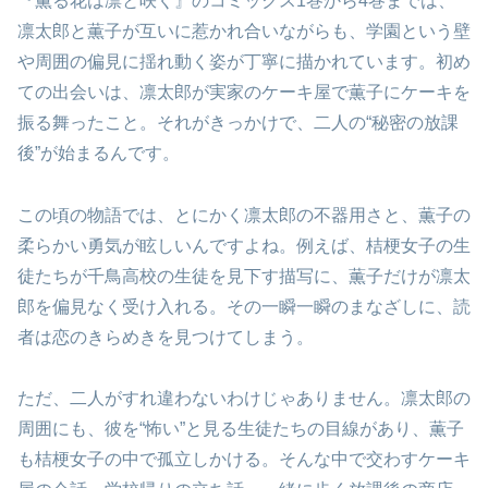
『薫る花は凛と咲く』のコミックス1巻から4巻までは、
凛太郎と薫子が互いに惹かれ合いながらも、学園という壁
や周囲の偏見に揺れ動く姿が丁寧に描かれています。初め
ての出会いは、凛太郎が実家のケーキ屋で薫子にケーキを
振る舞ったこと。それがきっかけで、二人の“秘密の放課
後”が始まるんです。
この頃の物語では、とにかく凛太郎の不器用さと、薫子の
柔らかい勇気が眩しいんですよね。例えば、桔梗女子の生
徒たちが千鳥高校の生徒を見下す描写に、薫子だけが凛太
郎を偏見なく受け入れる。その一瞬一瞬のまなざしに、読
者は恋のきらめきを見つけてしまう。
ただ、二人がすれ違わないわけじゃありません。凛太郎の
周囲にも、彼を“怖い”と見る生徒たちの目線があり、薫子
も桔梗女子の中で孤立しかける。そんな中で交わすケーキ