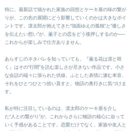
特に、最新話で描かれた家族の回想とケーキ屋の味の繋が
りが、この先の展開にどう影響していくのかは大きなポイ
ントです。凛太郎が抱えてきた“強面ゆえの孤独”と“優しさ
を伝えたい想い”が、薫子との恋をどう後押しするのか──
これからが楽しみで仕方ありません。
あらすじのネタバレを知っていても、『薫る花は凛と咲
く』はその“行間”を読む楽しさが尽きない作品です。小さ
な会話の端々に張られた伏線、ふとした表情に滲む本音、
それをひとつひとつ拾い直すと、物語の奥行きに気づけま
す。
私が特に注目しているのは、凛太郎のケーキ屋を介し
た“人との繋がり”が、これからさらに物語の核心に迫って
いく予感があることです。恋愛だけでなく、家族や友人と