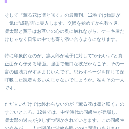
そして『薫る花は凛と咲く』の最新刊、12巻では物語が
一気に“成熟期”に突入します。交際を始めてから数ヶ月、
凛太郎と薫子はお互いの心の奥に触れながら、ケーキ屋だ
けじゃなく日常の中でも寄り添い合うようになります。
特に印象的なのが、凛太郎が薫子に対して“かわいい”と真
正面から伝える場面。強面で無口な彼だからこそ、その一
言の破壊力がすさまじいんです。思わずページを閉じて深
呼吸した読者も多いんじゃないでしょうか。私もその一人
です。
ただ甘いだけでは終わらないのが『薫る花は凛と咲く』の
すごいところ。12巻では、中学時代の同級生が登場し、
凛太郎の過去が少しずつ明かされていきます。この同級生
の存在が、二人の関係に波紋を呼ぶのは間違いありませ