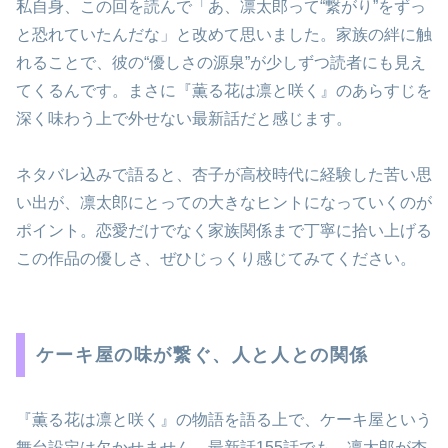
私自身、この回を読んで「あ、凛太郎って“繋がり”をずっ
と恐れていたんだな」と改めて思いました。家族の絆に触
れることで、彼の“優しさの源泉”が少しずつ読者にも見え
てくるんです。まさに『薫る花は凛と咲く』のあらすじを
深く味わう上で外せない最新話だと感じます。
ネタバレ込みで語ると、杏子が高校時代に経験した苦い思
い出が、凛太郎にとっての大きなヒントになっていくのが
ポイント。恋愛だけでなく家族関係まで丁寧に拾い上げる
この作品の優しさ、ぜひじっくり感じてみてください。
ケーキ屋の味が繋ぐ、人と人との関係
『薫る花は凛と咲く』の物語を語る上で、ケーキ屋という
舞台設定は欠かせません。最新話155話でも、凛太郎が杏