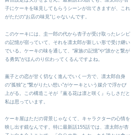
子にケーキを味見してもらうシーンが出てきますが、これ
がただの“お店の味見”じゃないんです。
このケーキには、圭一郎の代から杏子が受け取ったレシピ
の記憶が宿っていて、それを凛太郎が新しい形で受け継い
でいる。ケーキの味を通して、“家族の記憶”や“誰かと繋が
る勇気”がほんのり伝わってくるんですよね。
薫子との恋が甘く切なく進んでいく一方で、凛太郎自身
の“孤独”と“繋がりたい想い”がケーキという媒介で浮かび
上がる。この構造こそが『薫る花は凛と咲く』らしさだと
私は思っています。
ケーキ屋はただの背景じゃなくて、キャラクターの心情を
映し出す鏡なんです。特に最新話155話では、凛太郎が杏