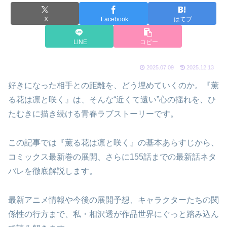
X
Facebook
はてブ
LINE
コピー
2025.07.09
2025.12.13
好きになった相手との距離を、どう埋めていくのか。『薫
る花は凛と咲く』は、そんな“近くて遠い”心の揺れを、ひ
たむきに描き続ける青春ラブストーリーです。
この記事では『薫る花は凛と咲く』の基本あらすじから、
コミックス最新巻の展開、さらに155話までの最新話ネタ
バレを徹底解説します。
最新アニメ情報や今後の展開予想、キャラクターたちの関
係性の行方まで、私・相沢透が作品世界にぐっと踏み込ん