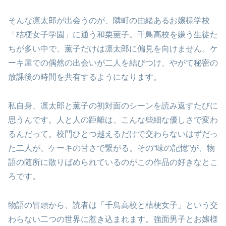
そんな凛太郎が出会うのが、隣町の由緒あるお嬢様学校
「桔梗女子学園」に通う和栗薫子。千鳥高校を嫌う生徒た
ちが多い中で、薫子だけは凛太郎に偏見を向けません。ケ
ーキ屋での偶然の出会いが二人を結びつけ、やがて秘密の
放課後の時間を共有するようになります。
私自身、凛太郎と薫子の初対面のシーンを読み返すたびに
思うんです。人と人の距離は、こんな些細な優しさで変わ
るんだって。校門ひとつ越えるだけで交わらないはずだっ
た二人が、ケーキの甘さで繋がる。その“味の記憶”が、物
語の随所に散りばめられているのがこの作品の好きなとこ
ろです。
物語の冒頭から、読者は「千鳥高校と桔梗女子」という交
わらない二つの世界に惹き込まれます。強面男子とお嬢様