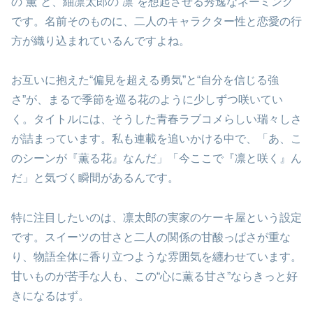
の“薫”と、紬凛太郎の“凛”を想起させる秀逸なネーミング
です。名前そのものに、二人のキャラクター性と恋愛の行
方が織り込まれているんですよね。
お互いに抱えた“偏見を超える勇気”と“自分を信じる強
さ”が、まるで季節を巡る花のように少しずつ咲いてい
く。タイトルには、そうした青春ラブコメらしい瑞々しさ
が詰まっています。私も連載を追いかける中で、「あ、こ
のシーンが『薫る花』なんだ」「今ここで『凛と咲く』ん
だ」と気づく瞬間があるんです。
特に注目したいのは、凛太郎の実家のケーキ屋という設定
です。スイーツの甘さと二人の関係の甘酸っぱさが重な
り、物語全体に香り立つような雰囲気を纏わせています。
甘いものが苦手な人も、この“心に薫る甘さ”ならきっと好
きになるはず。