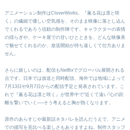
アニメーション制作はCloverWorks。『薫る花は凛と咲
く』の繊細で優しい空気感を、そのまま映像に落とし込ん
でくれるであろう信頼の制作陣です。キャラクターの表情
の揺らぎや、ケーキ屋での甘いひとときを、どんな映像美
で魅せてくれるのか、放送開始が待ち遠しくて仕方ありま
せん。
さらに嬉しいのは、配信もNetflixでグローバル展開される
点です。日本では放送と同時配信、海外では地域によって
7月13日や9月7日からの配信予定と発表されています。こ
れで『薫る花は凛と咲く』が世界中で“近くて遠い”心の距
離を繋いでいく──そう考えると胸が熱くなります。
原作のあらすじや最新話ネタバレを読んだうえで、アニメ
での描写を見比べる楽しさもありますよね。制作スタッフ