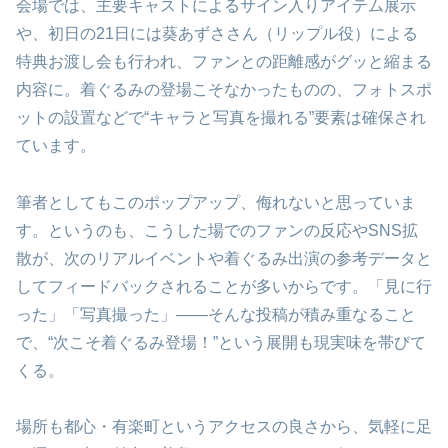
会場では、主要キャストによるサイン入りアイテム展示
や、初日の21日には葵あずささん（リップル役）による
特典お渡し会も行われ、ファンとの距離感がグッと縮まる
内容に。着ぐるみの登場こそなかったものの、フォトスポ
ットの設置などで“キャラと写真を撮れる”要素は確保され
ています。
筆者としてもこのポップアップ、侮れないと思っていま
す。というのも、こうした場でのファンの反応やSNS拡
散が、次のリアルイベントや着ぐるみ出演の参考データと
してフィードバックされることが多いからです。「見に行
った」「写真撮った」――そんな投稿が積み重なること
で、“次こそ着ぐるみ登場！”という展開も現実味を帯びて
くる。
場所も都心・有楽町というアクセスの良さから、気軽に足