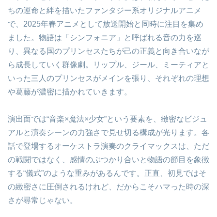
ちの運命と絆を描いたファンタジー系オリジナルアニメ
で、2025年春アニメとして放送開始と同時に注目を集め
ました。物語は「シンフォニア」と呼ばれる音の力を巡
り、異なる国のプリンセスたちが己の正義と向き合いなが
ら成長していく群像劇。リップル、ジール、ミーティアと
いった三人のプリンセスがメインを張り、それぞれの理想
や葛藤が濃密に描かれていきます。
演出面では“音楽×魔法×少女”という要素を、緻密なビジュ
アルと演奏シーンの力強さで見せ切る構成が光ります。各
話で登場するオーケストラ演奏のクライマックスは、ただ
の戦闘ではなく、感情のぶつかり合いと物語の節目を象徴
する“儀式”のような重みがあるんです。正直、初見ではそ
の緻密さに圧倒されるけれど、だからこそハマった時の深
さが尋常じゃない。