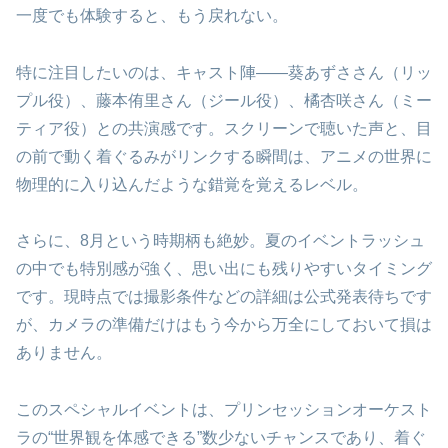
一度でも体験すると、もう戻れない。
特に注目したいのは、キャスト陣――葵あずささん（リッ
プル役）、藤本侑里さん（ジール役）、橘杏咲さん（ミー
ティア役）との共演感です。スクリーンで聴いた声と、目
の前で動く着ぐるみがリンクする瞬間は、アニメの世界に
物理的に入り込んだような錯覚を覚えるレベル。
さらに、8月という時期柄も絶妙。夏のイベントラッシュ
の中でも特別感が強く、思い出にも残りやすいタイミング
です。現時点では撮影条件などの詳細は公式発表待ちです
が、カメラの準備だけはもう今から万全にしておいて損は
ありません。
このスペシャルイベントは、プリンセッションオーケスト
ラの“世界観を体感できる”数少ないチャンスであり、着ぐ