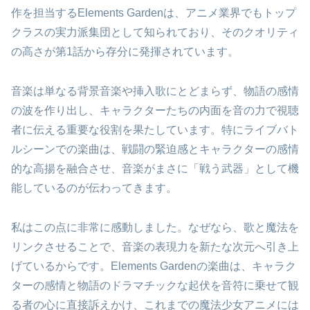
作を担当するElements Gardenは、アニメ業界でもトップ
クラスの実力派集団として知られており、そのクオリティ
の高さが第1話から存分に発揮されています。
音楽は単なる背景音楽や挿入歌にとどまらず、物語の感情
の波を作り出し、キャラクターたちの内面を音の力で視聴
者に伝える重要な役割を果たしています。特にライブバト
ルシーンでの楽曲は、戦闘の緊迫感とキャラクターの感情
的な高揚を融合させ、音楽がまさに「戦う武器」として機
能しているのが伝わってきます。
私はこの点に非常に感動しました。なぜなら、歌と魔法を
リンクさせることで、音楽の表現力を新たな次元へ引き上
げているからです。Elements Gardenの楽曲は、キャラク
ターの感情と物語のドラマチックな起伏を音符に乗せて観
る者の心に直接訴えかけ、これまでの魔法少女アニメには