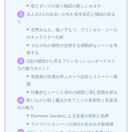
歌とダンスが紡ぐ物語の新しいカタチ
主人公3人の出会いが生む化学反応と物語の始ま
り
空野みなも、陽ノ下なつ、プリンセス・ジール
のキャラクター分析
それぞれの個性が交差する感動的なシーンを考
察する
1話の感想から見るプリンセッションオーケスト
ラの魅力ポイント
視聴者の共感を呼ぶキャラ設定とストーリー展
開
印象的なシーンと演出の細部に潜む意図を探る
歌いながら戦う魔法少女アニメの革新性と音楽演
出の魅力
Elements Gardenによる音楽の役割と効果
ライブバトルシーンの演出が生み出す臨場感