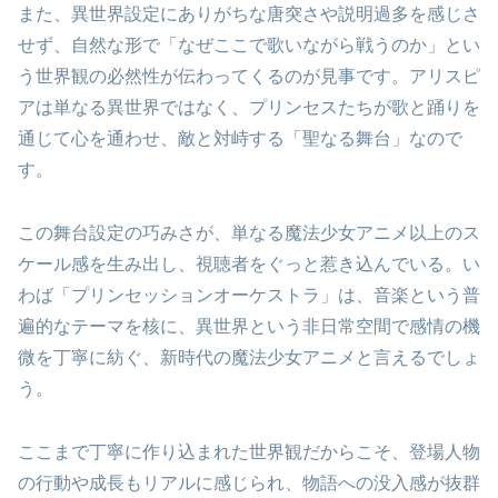
また、異世界設定にありがちな唐突さや説明過多を感じさ
せず、自然な形で「なぜここで歌いながら戦うのか」とい
う世界観の必然性が伝わってくるのが見事です。アリスピ
アは単なる異世界ではなく、プリンセスたちが歌と踊りを
通じて心を通わせ、敵と対峙する「聖なる舞台」なので
す。
この舞台設定の巧みさが、単なる魔法少女アニメ以上のス
ケール感を生み出し、視聴者をぐっと惹き込んでいる。い
わば「プリンセッションオーケストラ」は、音楽という普
遍的なテーマを核に、異世界という非日常空間で感情の機
微を丁寧に紡ぐ、新時代の魔法少女アニメと言えるでしょ
う。
ここまで丁寧に作り込まれた世界観だからこそ、登場人物
の行動や成長もリアルに感じられ、物語への没入感が抜群