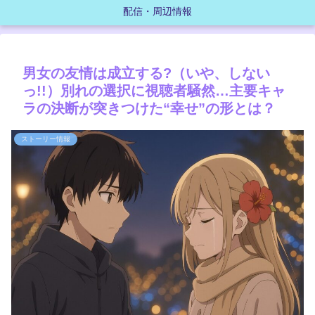
配信・周辺情報
男女の友情は成立する?（いや、しない
っ!!）別れの選択に視聴者騒然…主要キャ
ラの決断が突きつけた“幸せ”の形とは？
ストーリー情報