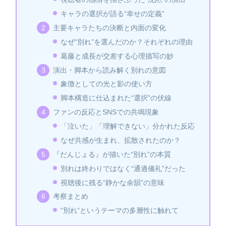
キャラの選択が語る“幸せの定義”
主要キャラたちの決断と内面の変化
なぜ“別れ”を選んだのか？それぞれの理由
葛藤と成長が交差する心理描写の妙
演出・脚本から読み解く別れの意図
象徴としての光と影の使い方
脚本構造に仕込まれた“選択”の伏線
ファンの反応とSNSでの共鳴現象
「泣いた」「理解できない」分かれた反応
なぜ共感が生まれ、拡散されたのか？
『だんじょる』が描いた“別れ”の本質
別れは終わりではなく“通過儀礼”だった
視聴後に残る“静かな余韻”の意味
考察まとめ
“別れ”というテーマの多層性に触れて