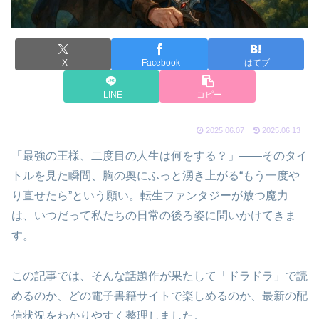
X
Facebook
はてブ
LINE
コピー
2025.06.07
2025.06.13
「最強の王様、二度目の人生は何をする？」――そのタイ
トルを見た瞬間、胸の奥にふっと湧き上がる“もう一度や
り直せたら”という願い。転生ファンタジーが放つ魔力
は、いつだって私たちの日常の後ろ姿に問いかけてきま
す。
この記事では、そんな話題作が果たして「ドラドラ」で読
めるのか、どの電子書籍サイトで楽しめるのか、最新の配
信状況をわかりやすく整理しました。