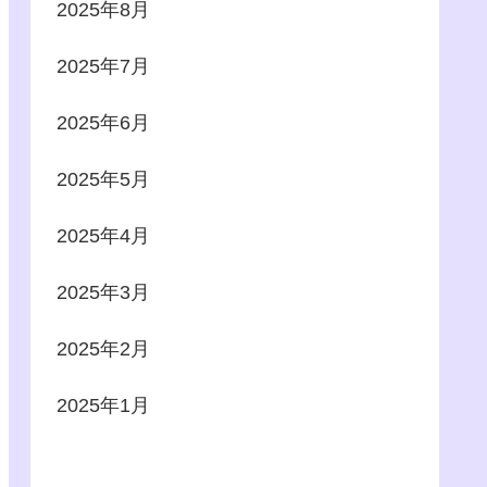
2025年8月
2025年7月
2025年6月
2025年5月
2025年4月
2025年3月
2025年2月
2025年1月