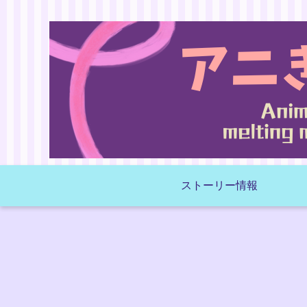
ストーリー情報