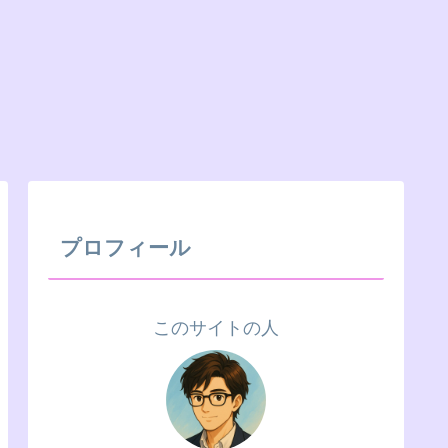
プロフィール
このサイトの人