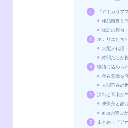
『アポカリプ
作品概要と
物語の舞台
ホテリエたち
支配人代理
仲間たちが抱
物語に込めら
存在意義を
人間不在の
演出と音楽が
映像美と静
aikoの楽
まとめ：『ア