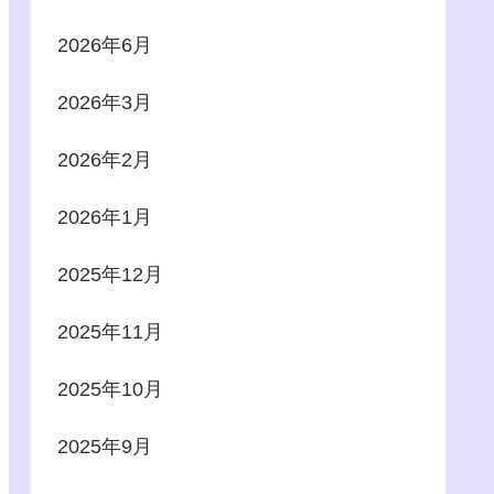
2026年6月
2026年3月
2026年2月
2026年1月
2025年12月
2025年11月
2025年10月
2025年9月