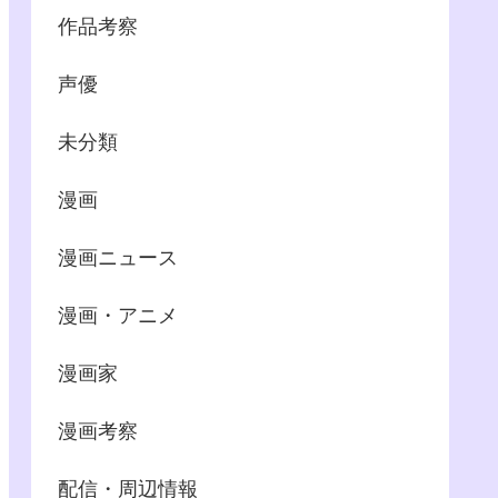
作品考察
声優
未分類
漫画
漫画ニュース
漫画・アニメ
漫画家
漫画考察
配信・周辺情報