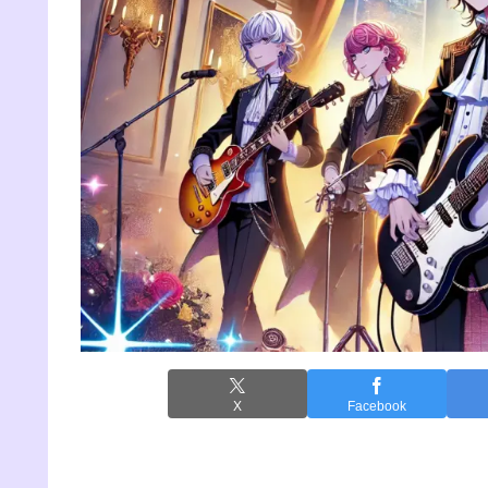
X
Facebook