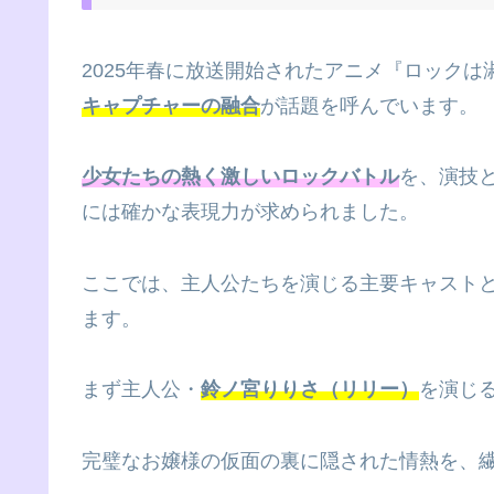
2025年春に放送開始されたアニメ『ロック
キャプチャーの融合
が話題を呼んでいます。
少女たちの熱く激しいロックバトル
を、演技
には確かな表現力が求められました。
ここでは、主人公たちを演じる主要キャスト
ます。
まず主人公・
鈴ノ宮りりさ（リリー）
を演じ
完璧なお嬢様の仮面の裏に隠された情熱を、