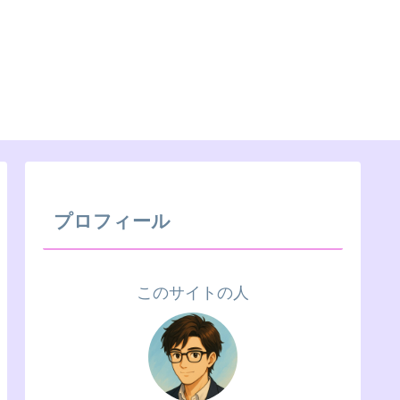
プロフィール
このサイトの人