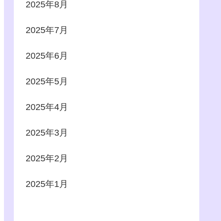
2025年8月
2025年7月
2025年6月
2025年5月
2025年4月
2025年3月
2025年2月
2025年1月