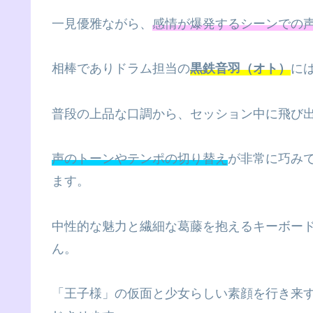
一見優雅ながら、
感情が爆発するシーンでの
相棒でありドラム担当の
黒鉄音羽（オト）
に
普段の上品な口調から、セッション中に飛び
声のトーンやテンポの切り替え
が非常に巧み
ます。
中性的な魅力と繊細な葛藤を抱えるキーボー
ん。
「王子様」の仮面と少女らしい素顔を行き来