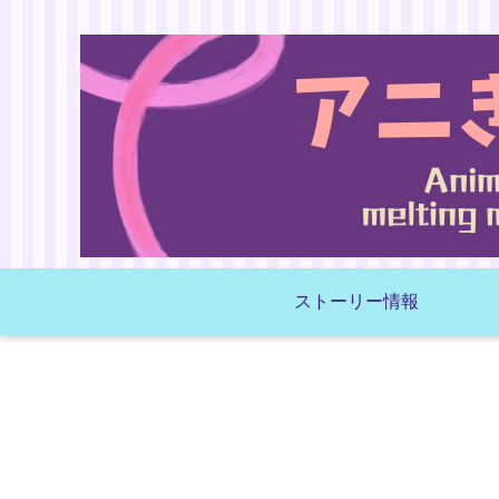
ストーリー情報