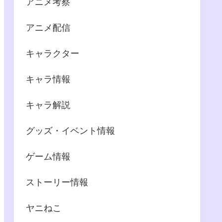
アニメ考察
アニメ配信
キャラクター
キャラ情報
キャラ解説
グッズ・イベント情報
ゲーム情報
ストーリー情報
ヤニねこ