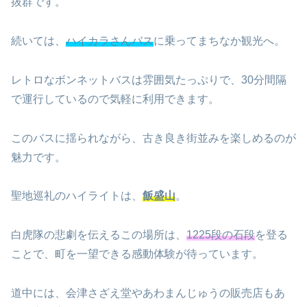
抜群です。
続いては、
ハイカラさんバス
に乗ってまちなか観光へ。
レトロなボンネットバスは雰囲気たっぷりで、30分間隔
で運行しているので気軽に利用できます。
このバスに揺られながら、古き良き街並みを楽しめるのが
魅力です。
聖地巡礼のハイライトは、
飯盛山
。
白虎隊の悲劇を伝えるこの場所は、
1225段の石段
を登る
ことで、町を一望できる感動体験が待っています。
道中には、会津さざえ堂やあわまんじゅうの販売店もあ