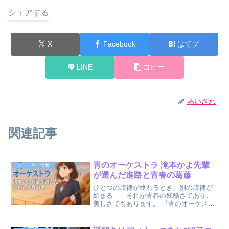
シェアする
X
Facebook
はてブ
LINE
コピー
あいざわ
関連記事
青のオーケストラ 滝本かよ先輩
ストーリー情報
が選んだ進路と青春の葛藤
ひとつの旋律が終わるとき、別の旋律が
始まる――それが青春の残酷さであり、
美しさでもあります。 『青のオーケスト
ラ』の滝本かよ先輩は、後輩に寄り添う
明るさと、医学部を目指す受験生として
の冷静さ、その両方を抱えながら舞台に