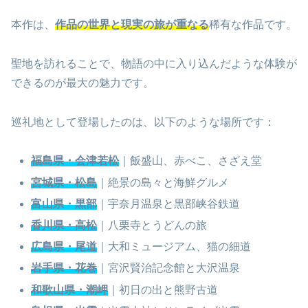
本作は、
作品の世界と現実の旅が重なる
稀有な作品です。
聖地を訪れることで、物語の中に入り込んだような体験が
できるのが最大の魅力です。
巡礼地として登場したのは、以下のような場所です：
福島県・会津若松
｜飯盛山、赤べこ、さざえ堂
宮城県・松島
｜絶景の島々と海鮮グルメ
富山県・黒部
｜宇奈月温泉と黒部峡谷鉄道
香川県・高松
｜八栗寺とうどんの旅
広島県・尾道
｜大和ミュージアム、猫の細道
岩手県・花巻
｜宮沢賢治記念館と大沢温泉
和歌山県・潮岬
｜初日の出と熊野古道