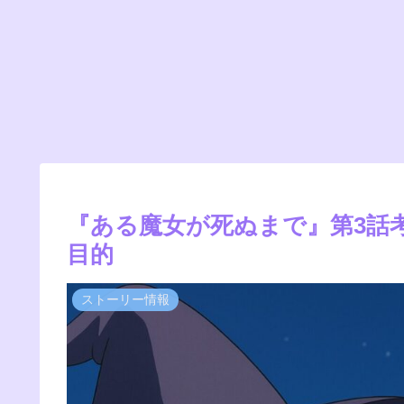
『ある魔女が死ぬまで』第3話
目的
ストーリー情報