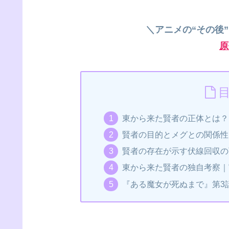
＼アニメの“その後
原
東から来た賢者の正体とは？
賢者の目的とメグとの関係性
賢者の存在が示す伏線回収の
東から来た賢者の独自考察｜
『ある魔女が死ぬまで』第3