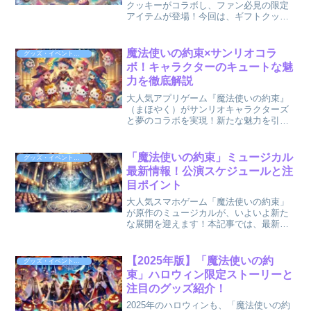
クッキーがコラボし、ファン必見の限定
アイテムが登場！今回は、ギフトクッキ
ー購入特典として手に入るクリアカード
の詳細や、魅力的なアイテムのポイント
を解説します。期間限定の特別な企画を
魔法使いの約束×サンリオコラ
グッズ・イベント情報
見逃さないよう、ぜひ最後...
ボ！キャラクターのキュートな魅
力を徹底解説
大人気アプリゲーム『魔法使いの約束』
（まほやく）がサンリオキャラクターズ
と夢のコラボを実現！新たな魅力を引き
出した限定グッズやイベントが続々と発
表され、ファンの間で話題沸騰中です。
この記事では、キャラクターたちがどの
「魔法使いの約束」ミュージカル
グッズ・イベント情報
ようにサンリオの世界観と...
最新情報！公演スケジュールと注
目ポイント
大人気スマホゲーム「魔法使いの約束」
が原作のミュージカルが、いよいよ新た
な展開を迎えます！本記事では、最新の
公演スケジュールや見どころを徹底解
説。どんな魔法のステージが待っている
のか、その全貌をチェックしましょう。
【2025年版】「魔法使いの約
グッズ・イベント情報
「魔法使いの約束」の世界観...
束」ハロウィン限定ストーリーと
注目のグッズ紹介！
2025年のハロウィンも、「魔法使いの約