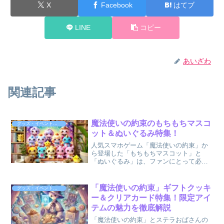
X
Facebook
はてブ
LINE
コピー
あいざわ
関連記事
魔法使いの約束のもちもちマスコ
グッズ・イベント情報
ット＆ぬいぐるみ特集！
人気スマホゲーム「魔法使いの約束」か
ら登場した「もちもちマスコット」と
「ぬいぐるみ」は、ファンにとって必見
のグッズです。もちもちとした触り心地
とキャラクターの魅力を存分に再現した
これらのアイテムは、発売開始から多く
「魔法使いの約束」ギフトクッキ
グッズ・イベント情報
の注目を集めています。本記...
ー＆クリアカード特集！限定アイ
テムの魅力を徹底解説
「魔法使いの約束」とステラおばさんの