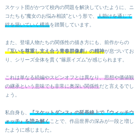
スケット団がかつて校内の問題を解決していたように、ニ
コたちも“魔女のお悩み相談”という形で、
人助けを通じて
絆を築いていく構造
を踏襲しています。
また、登場人物たちの関係性の描き方にも、前作からの
「互いを尊重し支え合う青春群像劇」の精神
が息づいてお
り、シリーズ全体を貫く“篠原イズム”が感じられます。
これは単なる続編やスピンオフとは異なり、思想や価値観
の継承という意味でも非常に奥深い関係性
だと言えるでし
ょう。
私自身も、
『スケットダンス』の延長線上で『ウィッチウ
ォッチ』を読み解く
ことで、作品世界の深みが一段と増し
たように感じました。