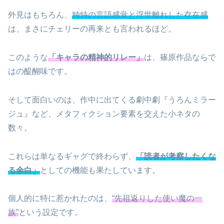
外見はもちろん、
独特の言語感覚と浮世離れした存在感
は、まさにチェリーの再来とも言われるほど。
このような
「キャラの精神的リレー」
は、篠原作品ならで
はの醍醐味です。
そして面白いのは、作中に出てくる劇中劇『うろんミラー
ジュ』など、メタフィクション要素を交えた小ネタの
数々。
これらは単なるギャグで終わらず、
「読者が考察したくな
る余白」
としての機能も果たしています。
個人的に特に惹かれたのは、
“先祖返りした使い魔の一
族”
という設定です。