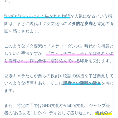
ど。
“わざと”わかりにくく描かれた物語
が人気になるという構
図は、まさに現代オタク文化への
メタ的な皮肉と肯定
の両
面を感じさせます。
このようなメタ要素は『スケットダンス』時代から得意と
していた手法ですが、
『ウィッチウォッチ』ではそれがよ
り洗練され、作品全体に溶け込んでいる
印象を受けます。
登場キャラたちが自らの役割や物語の構造を半ば自覚して
いるような描写もあり、そこに
読者との距離の近さ
を感じ
ます。
また、特定の回ではSNS文化やVtuber文化、ジャンプ読
者の“あるある”までパロディとして盛り込まれ、
現代のメ