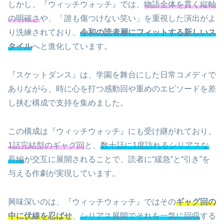
しかし、『ウィッチウォッチ』では、
物語全体を貫く縦軸
の明確さ
や、「誰も傷つけない笑い」を重視した演出がよ
り洗練されており、
令和の読者層にフィットする新しいス
タイル
へと進化しています。
『スケットダンス』は、学園を舞台にした日常コメディで
ありながら、時に心を打つ感動回や重めのエピソードを差
し挟む構成で支持を集めました。
この構成は『ウィッチウォッチ』にも受け継がれており、
1話完結型のギャグ回
と、
数十話に1度訪れるシリアスな
長編
が交互に展開されることで、読者に“緩急”と“引き”を
与える作劇が実現しています。
興味深いのは、『ウィッチウォッチ』ではその
ギャグ回の
中に伏線を忍ばせ
、
シリアス展開でそれを一気に回収
する