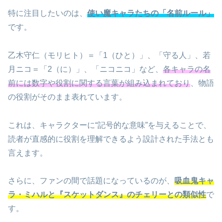
特に注目したいのは、
使い魔キャラたちの「名前ルール」
です。
乙木守仁（モリヒト）＝「1（ひと）」、「守る人」、若
月ニコ＝「2（に）」、「ニコニコ」など、
各キャラの名
前には数字や役割に関する言葉が組み込まれており
、物語
の役割がそのまま表れています。
これは、キャラクターに“記号的な意味”を与えることで、
読者が直感的に役割を理解できるよう設計された手法とも
言えます。
さらに、ファンの間で話題になっているのが、
吸血鬼キャ
ラ・ミハルと『スケットダンス』のチェリーとの類似性
で
す。