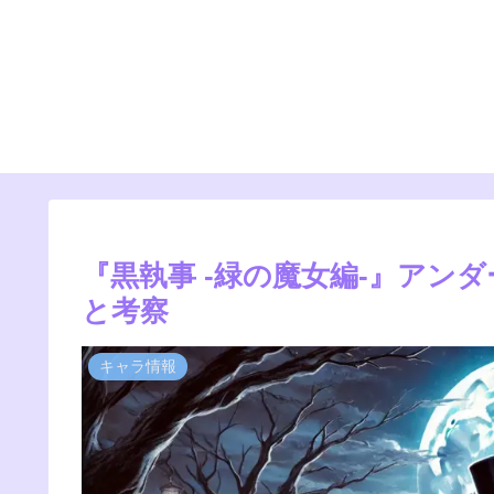
『黒執事 -緑の魔女編-』アン
と考察
キャラ情報