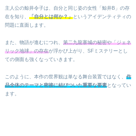
主人公の鯨井令子は、自分と同じ姿の女性「鯨井B」の存
在を知り、
「自分とは何か？」
というアイデンティティの
問題に直面します。
また、物語が進むにつれ、
第二九龍寨城の秘密や「ジェネ
リック地球」の存在
が浮かび上がり、SFミステリーとし
ての側面も強くなっていきます。
このように、本作の世界観は単なる舞台装置ではなく、
作
品全体のテーマと密接に結びついた重要な要素
となってい
ます。