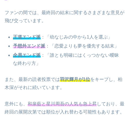
ファンの間では、最終回の結末に関するさまざまな意見が
飛び交っています。
王道エンド派
：「幼なじみの中から1人を選ぶ」
予想外エンド派
：「恋愛よりも夢を優先する結末」
全員エンド派
：「誰とも明確にはくっつかない曖昧
な終わり方」
また、最新の読者投票では
羽沢輝月が1位
をキープし、柏
木深がそれに続いています。
意外にも、
和泉藍と星川周吾の人気も急上昇
しており、最
終回の展開次第では順位が入れ替わる可能性もあります。