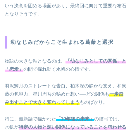
いう決意を固める場面があり、最終回に向けて重要な布石
となりそうです。
幼なじみだからこそ生まれる葛藤と選択
物語の大きな軸となるのは、
「幼なじみとしての関係」と
「恋愛」
の間で揺れ動く水帆の心情です。
羽沢輝月のストレートな告白、柏木深の静かな支え、和泉
藍の包容力、星川周吾の秘めた想い──どの関係も
一歩踏
み出すことで大きく変わってしまう
ものばかり。
特に、最新話で描かれた
「10年後の未来」
の描写では、
水帆が
特定の人物と深い関係になっていることを匂わせる