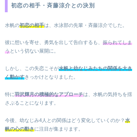
初恋の相手・斉藤涼介との決別
水帆の
初恋の相手
は、水泳部の先輩・斉藤涼介でした。
彼に想いを寄せ、勇気を出して告白するも、
振られてしま
う
という切ない展開に。
しかし、この失恋こそが
水帆と幼なじみたちの関係を大き
く動かす
きっかけとなりました。
特に
羽沢輝月の積極的なアプローチ
は、水帆の気持ちを揺
さぶることになります。
今後、幼なじみ4人との関係はどう変化していくのか？
水
帆の心の動き
に注目が集まります。