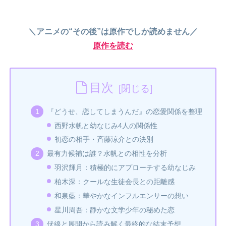
＼アニメの“その後”は原作でしか読めません／
原作を読む
目次
『どうせ、恋してしまうんだ』の恋愛関係を整理
西野水帆と幼なじみ4人の関係性
初恋の相手・斉藤涼介との決別
最有力候補は誰？水帆との相性を分析
羽沢輝月：積極的にアプローチする幼なじみ
柏木深：クールな生徒会長との距離感
和泉藍：華やかなインフルエンサーの想い
星川周吾：静かな文学少年の秘めた恋
伏線と展開から読み解く最終的な結末予想