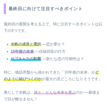
最終回に向けて注目すべきポイント
最終回の展開を考える上で、特に注目すべきポイントは以
下の3つです。
水帆の成長と選択
──恋か夢か？
10年後の未来
──伏線回収の行方
サブキャラの影響
──新たな恋の可能性は？
特に、物語序盤から描かれてきた「10年後の未来」が
ど
のように結びつくのか
が最大の見どころになりそうです。
果たして水帆は、
誰と、どんな未来を選ぶ
のか──最後ま
で目が離せません！