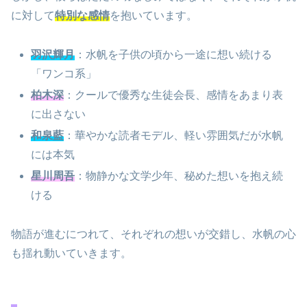
に対して
特別な感情
を抱いています。
羽沢輝月
：水帆を子供の頃から一途に想い続ける
「ワンコ系」
柏木深
：クールで優秀な生徒会長、感情をあまり表
に出さない
和泉藍
：華やかな読者モデル、軽い雰囲気だが水帆
には本気
星川周吾
：物静かな文学少年、秘めた想いを抱え続
ける
物語が進むにつれて、それぞれの想いが交錯し、水帆の心
も揺れ動いていきます。